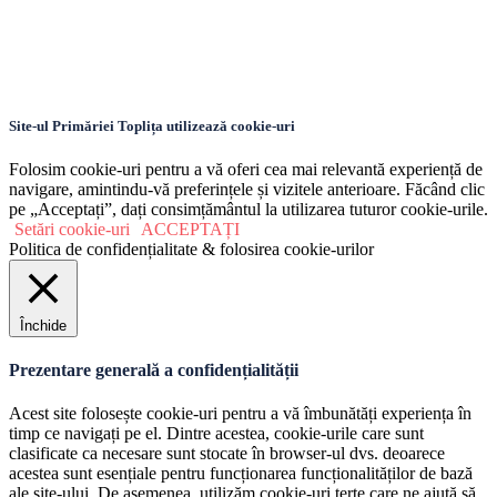
Site-ul Primăriei Toplița utilizează cookie-uri
Folosim cookie-uri pentru a vă oferi cea mai relevantă experiență de
navigare, amintindu-vă preferințele și vizitele anterioare. Făcând clic
pe „Acceptați”, dați consimțământul la utilizarea tuturor cookie-urile.
Setări cookie-uri
ACCEPTAȚI
Politica de confidențialitate & folosirea cookie-urilor
Închide
Prezentare generală a confidențialității
Acest site folosește cookie-uri pentru a vă îmbunătăți experiența în
timp ce navigați pe el. Dintre acestea, cookie-urile care sunt
clasificate ca necesare sunt stocate în browser-ul dvs. deoarece
acestea sunt esențiale pentru funcționarea funcționalităților de bază
ale site-ului. De asemenea, utilizăm cookie-uri terțe care ne ajută să