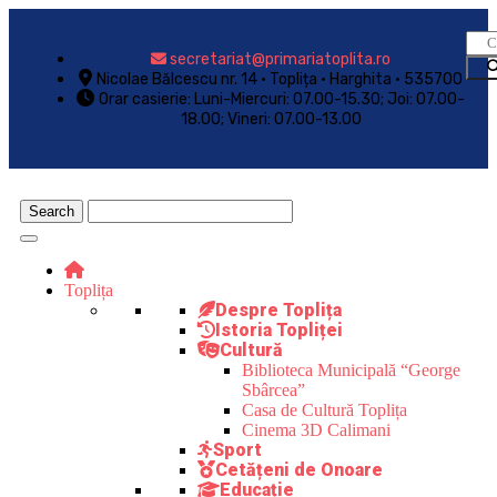
secretariat@primariatoplita.ro
Nicolae Bălcescu nr. 14 • Toplița • Harghita • 535700
Orar casierie: Luni-Miercuri: 07.00-15.30; Joi: 07.00-
18.00; Vineri: 07.00-13.00
Toplița
Despre Toplița
Istoria Topliței
Cultură
Biblioteca Municipală “George
Sbârcea”
Casa de Cultură Toplița
Cinema 3D Calimani
Sport
Cetățeni de Onoare
Educație