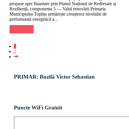
propuse spre finantare prin Planul Național de Redresare și
Reziliență, componenta 5 — Valul renovării Primaria
Municipiului Toplița urmărește creașterea nivelului de
performanță energetică a…
Continue
1
2
PRIMAR: Buzilă Victor Sebastian
Puncte WiFi Gratuit