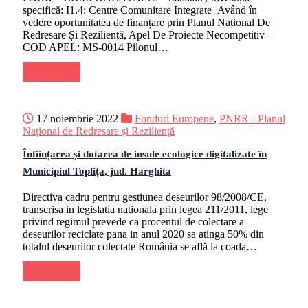
specifică: I1.4: Centre Comunitare Integrate Având în
vedere oportunitatea de finanțare prin Planul Național De
Redresare Și Reziliență, Apel De Proiecte Necompetitiv –
COD APEL: MS-0014 Pilonul…
Continue
17 noiembrie 2022
Fonduri Europene
,
PNRR - Planul
Național de Redresare și Reziliență
Înființarea și dotarea de insule ecologice digitalizate în
Municipiul Toplița, jud. Harghita
Directiva cadru pentru gestiunea deseurilor 98/2008/CE,
transcrisa in legislatia nationala prin legea 211/2011, lege
privind regimul prevede ca procentul de colectare a
deseurilor reciclate pana in anul 2020 sa atinga 50% din
totalul deseurilor colectate România se află la coada…
Continue