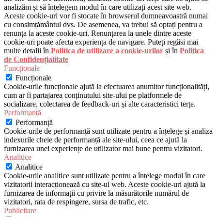
analizăm și să înțelegem modul în care utilizați acest site web.
Aceste cookie-uri vor fi stocate în browserul dumneavoastră numai
cu consimțământul dvs. De asemenea, va trebui să optați pentru a
renunța la aceste cookie-uri. Renunțarea la unele dintre aceste
cookie-uri poate afecta experiența de navigare. Puteți regăsi mai
multe detalii în
Politica de utilizare a cookie-urilor
și în
Politica
de Confidențialitate
Funcționale
Funcționale
Cookie-urile funcționale ajută la efectuarea anumitor funcționalități,
cum ar fi partajarea conținutului site-ului pe platformele de
socializare, colectarea de feedback-uri și alte caracteristici terțe.
Performanță
Performanță
Cookie-urile de performanță sunt utilizate pentru a înțelege și analiza
indexurile cheie de performanță ale site-ului, ceea ce ajută la
furnizarea unei experiențe de utilizator mai bune pentru vizitatori.
Analitice
Analitice
Cookie-urile analitice sunt utilizate pentru a înțelege modul în care
vizitatorii interacționează cu site-ul web. Aceste cookie-uri ajută la
furnizarea de informații cu privire la măsurătorile numărul de
vizitatori, rata de respingere, sursa de trafic, etc.
Publicitare