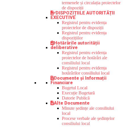
termenele și circulația proiectelor
de dispoziții
DISPOZIȚIILE AUTORITĂȚII
EXECUTIVE
Registrul pentru evidența
proiectelor de dispoziții
Registrul pentru evidența
dispozițiilor
Hotărârile autorității
deliberative
Registrul pentru evidența
proiectelor de hotărâri ale
consiliului local
Registrul pentru evidența
hotărârilor consiliului local
Documente și Informații
Financiare
Bugetul Local
Execuție Bugetară
Datorie Publică
Alte Documente
Minute ședințe ale consiliului
local
Procese verbale ale ședințelor
consiliului local