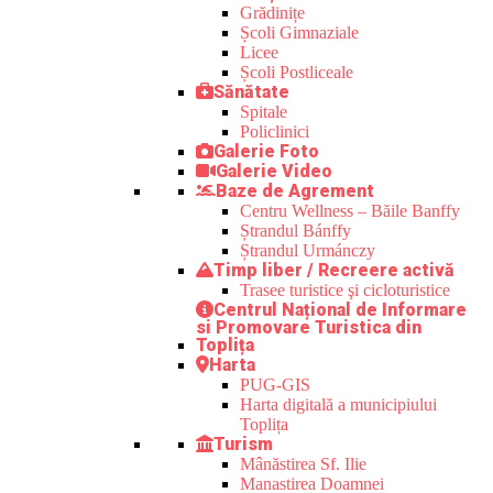
Grădinițe
Școli Gimnaziale
Licee
Școli Postliceale
Sănătate
Spitale
Policlinici
Galerie Foto
Galerie Video
Baze de Agrement
Centru Wellness – Băile Banffy
Ștrandul Bánffy
Ștrandul Urmánczy
Timp liber / Recreere activă
Trasee turistice şi cicloturistice
Centrul Național de Informare
si Promovare Turistica din
Toplița
Harta
PUG-GIS
Harta digitală a municipiului
Toplița
Turism
Mânăstirea Sf. Ilie
Manastirea Doamnei