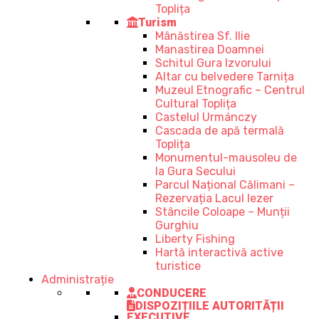
Toplița
Turism
Mânăstirea Sf. Ilie
Manastirea Doamnei
Schitul Gura Izvorului
Altar cu belvedere Tarnița
Muzeul Etnografic – Centrul
Cultural Toplița
Castelul Urmánczy
Cascada de apă termală
Toplița
Monumentul-mausoleu de
la Gura Secului
Parcul Național Călimani –
Rezervația Lacul Iezer
Stâncile Coloape – Munții
Gurghiu
Liberty Fishing
Hartă interactivă active
turistice
Administrație
CONDUCERE
DISPOZIȚIILE AUTORITĂȚII
EXECUTIVE