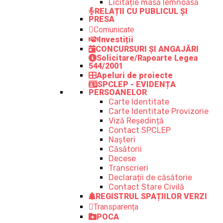
Licitație masă lemnoasă
RELAȚII CU PUBLICUL ȘI
PRESA
Comunicate
Investiții
CONCURSURI ȘI ANGAJĂRI
Solicitare/Rapoarte Legea
544/2001
Apeluri de proiecte
SPCLEP - EVIDENȚA
PERSOANELOR
Carte Identitate
Carte Identitate Provizorie
Viză Reședință
Contact SPCLEP
Nașteri
Căsătorii
Decese
Transcrieri
Declarații de căsătorie
Contact Stare Civilă
REGISTRUL SPAȚIILOR VERZI
Transparența
POCA