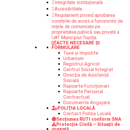
Integritate instituțională
Accesibilitate
Regulament privind aprobarea
condițiile de acces a furnizorilor de
rețele de comunicații pe
proprietatea publică sau privată a
UAT Municipiul Toplița
ACTE NECESARE ȘI
FORMULARE
Taxe și Impozite
Urbanism
Registrul Agricol
Centrul Social Integrat
Direcția de Asistență
Socială
Rapoarte Funcționari
Rapoarte Personal
Contractual
Documente Angajare
POLIȚIA LOCALĂ
Contact Poliția Locală
Secțiunea RUTI conform SNA
Protecție Civilă – Situații de
urgență