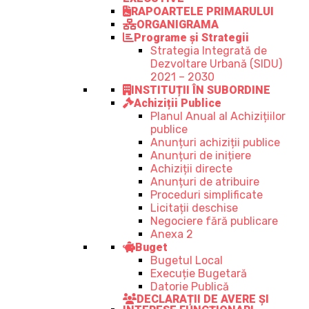
RAPOARTELE PRIMARULUI
ORGANIGRAMA
Programe și Strategii
Strategia Integrată de
Dezvoltare Urbană (SIDU)
2021 – 2030
INSTITUȚII ÎN SUBORDINE
Achiziții Publice
Planul Anual al Achizițiilor
publice
Anunțuri achiziții publice
Anunțuri de inițiere
Achiziții directe
Anunțuri de atribuire
Proceduri simplificate
Licitații deschise
Negociere fără publicare
Anexa 2
Buget
Bugetul Local
Execuție Bugetară
Datorie Publică
DECLARAȚII DE AVERE ȘI