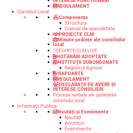
INTERESE FUNCȚIONARI
REGULAMENT
Consiliul Local
Componența
Structura
Comisii de specialitate
PROIECTE CLM
Minute ședințe ale consiliului
local
ȘEDINȚE CLM LIVE
HOTĂRÂRI ADOPTATE
INSTITUȚII SUBORDONATE
Registrul Agricol
RAPOARTE
REGULAMENT
DECLARAȚII DE AVERE ȘI
INTERESE CONSILIERI
Procese verbale ale ședințelor
consiliului local
Informații Publice
Noutăți și Evenimente
Noutăți
Anunțuri
Evenimente