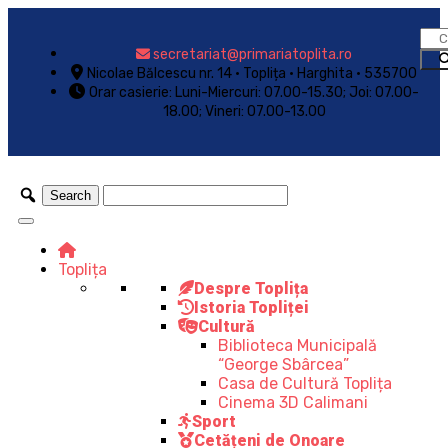
secretariat@primariatoplita.ro
Nicolae Bălcescu nr. 14 • Toplița • Harghita • 535700
Orar casierie: Luni-Miercuri: 07.00-15.30; Joi: 07.00-
18.00; Vineri: 07.00-13.00
Toplița
Despre Toplița
Istoria Topliței
Cultură
Biblioteca Municipală
“George Sbârcea”
Casa de Cultură Toplița
Cinema 3D Calimani
Sport
Cetățeni de Onoare