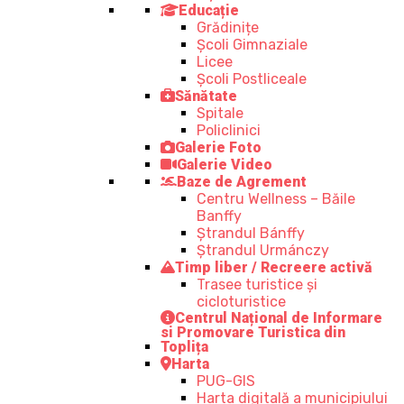
Educație
Grădinițe
Școli Gimnaziale
Licee
Școli Postliceale
Sănătate
Spitale
Policlinici
Galerie Foto
Galerie Video
Baze de Agrement
Centru Wellness – Băile
Banffy
Ștrandul Bánffy
Ștrandul Urmánczy
Timp liber / Recreere activă
Trasee turistice şi
cicloturistice
Centrul Național de Informare
si Promovare Turistica din
Toplița
Harta
PUG-GIS
Harta digitală a municipiului