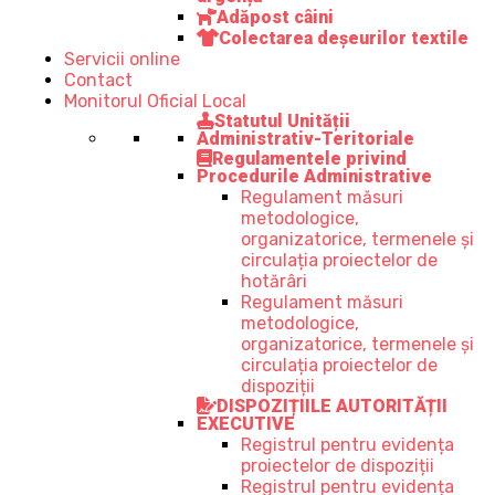
Adăpost câini
Colectarea deșeurilor textile
Servicii online
Contact
Monitorul Oficial Local
Statutul Unității
Administrativ-Teritoriale
Regulamentele privind
Procedurile Administrative
Regulament măsuri
metodologice,
organizatorice, termenele și
circulația proiectelor de
hotărâri
Regulament măsuri
metodologice,
organizatorice, termenele și
circulația proiectelor de
dispoziții
DISPOZIȚIILE AUTORITĂȚII
EXECUTIVE
Registrul pentru evidența
proiectelor de dispoziții
Registrul pentru evidența