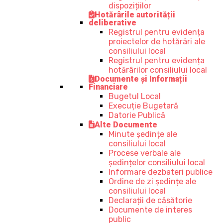
dispozițiilor
Hotărârile autorității
deliberative
Registrul pentru evidența
proiectelor de hotărâri ale
consiliului local
Registrul pentru evidența
hotărârilor consiliului local
Documente și Informații
Financiare
Bugetul Local
Execuție Bugetară
Datorie Publică
Alte Documente
Minute ședințe ale
consiliului local
Procese verbale ale
ședințelor consiliului local
Informare dezbateri publice
Ordine de zi ședințe ale
consiliului local
Declarații de căsătorie
Documente de interes
public