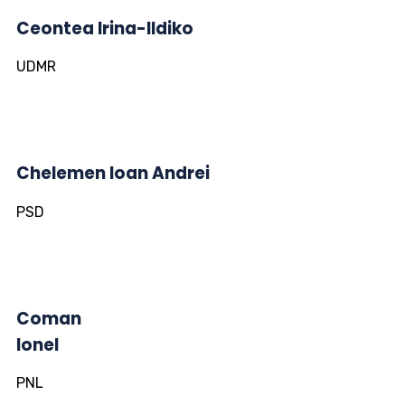
Ceontea Irina-Ildiko
UDMR
Chelemen Ioan Andrei
PSD
Coman
Ionel
PNL