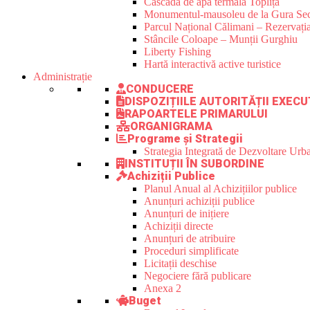
Cascada de apă termală Toplița
Monumentul-mausoleu de la Gura Sec
Parcul Național Călimani – Rezervația
Stâncile Coloape – Munții Gurghiu
Liberty Fishing
Hartă interactivă active turistice
Administrație
CONDUCERE
DISPOZIȚIILE AUTORITĂȚII EXECU
RAPOARTELE PRIMARULUI
ORGANIGRAMA
Programe și Strategii
Strategia Integrată de Dezvoltare Ur
INSTITUȚII ÎN SUBORDINE
Achiziții Publice
Planul Anual al Achizițiilor publice
Anunțuri achiziții publice
Anunțuri de inițiere
Achiziții directe
Anunțuri de atribuire
Proceduri simplificate
Licitații deschise
Negociere fără publicare
Anexa 2
Buget