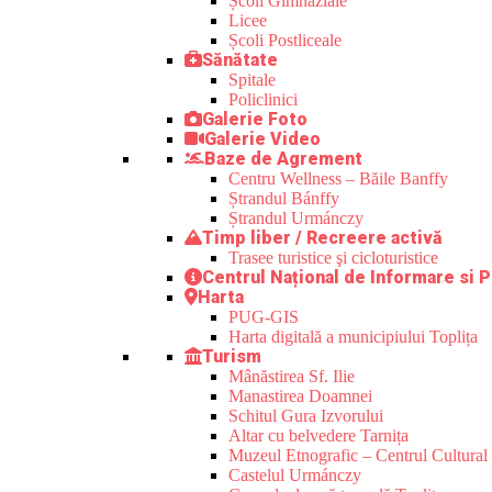
Școli Gimnaziale
Licee
Școli Postliceale
Sănătate
Spitale
Policlinici
Galerie Foto
Galerie Video
Baze de Agrement
Centru Wellness – Băile Banffy
Ștrandul Bánffy
Ștrandul Urmánczy
Timp liber / Recreere activă
Trasee turistice şi cicloturistice
Centrul Național de Informare si P
Harta
PUG-GIS
Harta digitală a municipiului Toplița
Turism
Mânăstirea Sf. Ilie
Manastirea Doamnei
Schitul Gura Izvorului
Altar cu belvedere Tarnița
Muzeul Etnografic – Centrul Cultural 
Castelul Urmánczy