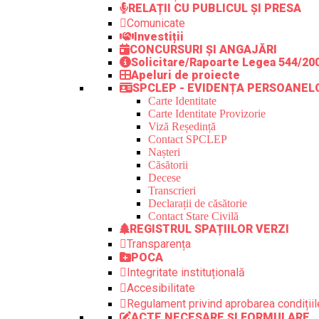
RELAȚII CU PUBLICUL ȘI PRESA
Comunicate
Investiții
CONCURSURI ȘI ANGAJĂRI
Solicitare/Rapoarte Legea 544/20
Apeluri de proiecte
SPCLEP - EVIDENȚA PERSOANEL
Carte Identitate
Carte Identitate Provizorie
Viză Reședință
Contact SPCLEP
Nașteri
Căsătorii
Decese
Transcrieri
Declarații de căsătorie
Contact Stare Civilă
REGISTRUL SPAȚIILOR VERZI
Transparența
POCA
Integritate instituțională
Accesibilitate
Regulament privind aprobarea condițiile
ACTE NECESARE ȘI FORMULARE