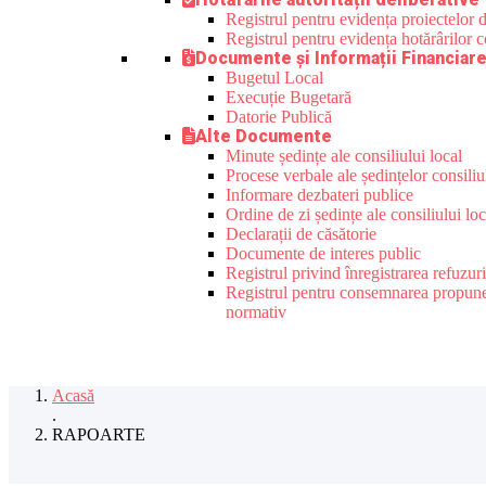
Registrul pentru evidența proiectelor de
Registrul pentru evidența hotărârilor co
Documente și Informații Financiar
Bugetul Local
Execuție Bugetară
Datorie Publică
Alte Documente
Minute ședințe ale consiliului local
Procese verbale ale ședințelor consiliu
Informare dezbateri publice
Ordine de zi ședințe ale consiliului loc
Declarații de căsătorie
Documente de interes public
Registrul privind înregistrarea refuzur
Registrul pentru consemnarea propunerilo
normativ
Acasă
.
RAPOARTE