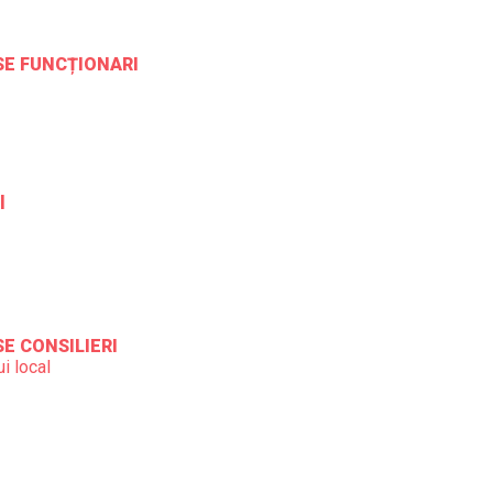
ESE FUNCȚIONARI
l
SE CONSILIERI
i local