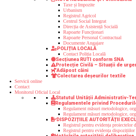
Taxe și Impozite
Urbanism
Registrul Agricol
Centrul Social Integrat
Direcția de Asistență Socială
Rapoarte Funcționari
Rapoarte Personal Contractual
Documente Angajare
POLIȚIA LOCALĂ
Contact Poliția Locală
Secțiunea RUTI conform SNA
Protecție Civilă – Situații de urge
Adăpost câini
Colectarea deșeurilor textile
Servicii online
Contact
Monitorul Oficial Local
Statutul Unității Administrativ-Ter
Regulamentele privind Proceduril
Regulament măsuri metodologice, organi
Regulament măsuri metodologice, organi
DISPOZIȚIILE AUTORITĂȚII EXEC
Registrul pentru evidența proiectelor d
Registrul pentru evidența dispozițiilor
Hotărârile autorității deliberative