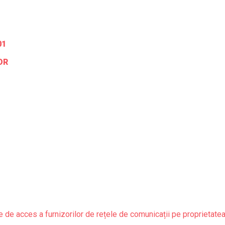
01
OR
 de acces a furnizorilor de rețele de comunicații pe proprietatea