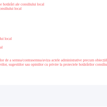
 hotărâri ale consiliului local
nsiliului local
e
lui local
al
ilor de a semna/contrasemna/aviza actele administrative precum obiecțiile c
r, sugestiilor sau opiniilor cu privire la proiectele hotărârilor consiliul