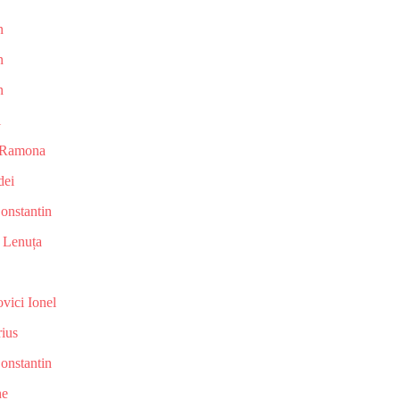
n
n
n
l
a Ramona
dei
onstantin
a Lenuța
vici Ionel
rius
onstantin
he