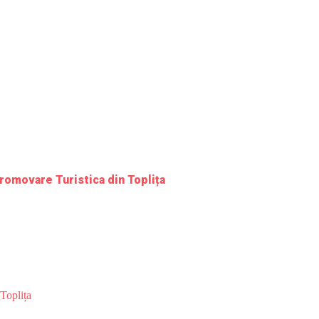
romovare Turistica din Toplița
Toplița