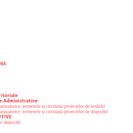
nță
itoriale
e Administrative
zatorice, termenele și circulația proiectelor de hotărâri
zatorice, termenele și circulația proiectelor de dispoziții
UTIVE
e dispoziții