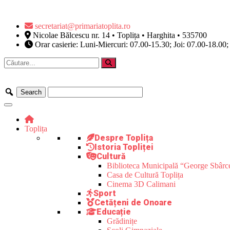
secretariat@primariatoplita.ro
Nicolae Bălcescu nr. 14 • Toplița • Harghita • 535700
Orar casierie: Luni-Miercuri: 07.00-15.30; Joi: 07.00-18.00;
Toplița
Despre Toplița
Istoria Topliței
Cultură
Biblioteca Municipală “George Sbârc
Casa de Cultură Toplița
Cinema 3D Calimani
Sport
Cetățeni de Onoare
Educație
Grădinițe