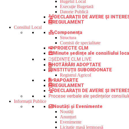
Bugetul Local
Execuție Bugetară
Datorie Publică
DECLARAȚII DE AVERE ȘI INTER
REGULAMENT
Consiliul Local
Componența
Structura
Comisii de specialitate
PROIECTE CLM
Minute ședințe ale consiliului loca
ȘEDINȚE CLM LIVE
HOTĂRÂRI ADOPTATE
INSTITUȚII SUBORDONATE
Registrul Agricol
RAPOARTE
REGULAMENT
DECLARAȚII DE AVERE ȘI INTERE
Procese verbale ale ședințelor consiliulu
Informații Publice
Noutăți și Evenimente
Noutăți
Anunțuri
Evenimente
Licitație masă lemnoasă