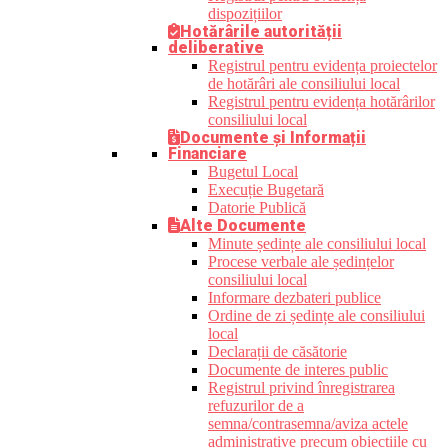
dispozițiilor
Hotărârile autorității
deliberative
Registrul pentru evidența proiectelor
de hotărâri ale consiliului local
Registrul pentru evidența hotărârilor
consiliului local
Documente și Informații
Financiare
Bugetul Local
Execuție Bugetară
Datorie Publică
Alte Documente
Minute ședințe ale consiliului local
Procese verbale ale ședințelor
consiliului local
Informare dezbateri publice
Ordine de zi ședințe ale consiliului
local
Declarații de căsătorie
Documente de interes public
Registrul privind înregistrarea
refuzurilor de a
semna/contrasemna/aviza actele
administrative precum obiecțiile cu