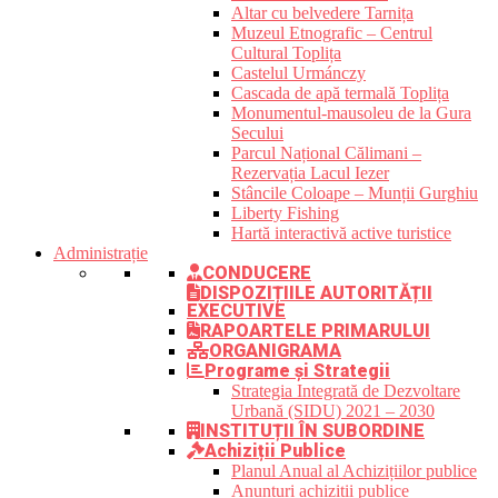
Altar cu belvedere Tarnița
Muzeul Etnografic – Centrul
Cultural Toplița
Castelul Urmánczy
Cascada de apă termală Toplița
Monumentul-mausoleu de la Gura
Secului
Parcul Național Călimani –
Rezervația Lacul Iezer
Stâncile Coloape – Munții Gurghiu
Liberty Fishing
Hartă interactivă active turistice
Administrație
CONDUCERE
DISPOZIȚIILE AUTORITĂȚII
EXECUTIVE
RAPOARTELE PRIMARULUI
ORGANIGRAMA
Programe și Strategii
Strategia Integrată de Dezvoltare
Urbană (SIDU) 2021 – 2030
INSTITUȚII ÎN SUBORDINE
Achiziții Publice
Planul Anual al Achizițiilor publice
Anunțuri achiziții publice