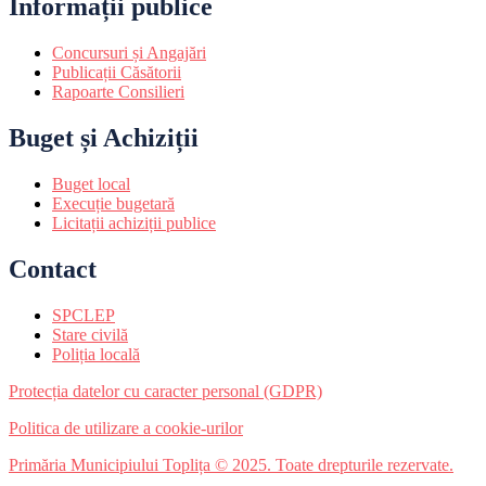
Informații publice
Concursuri și Angajări
Publicații Căsătorii
Rapoarte Consilieri
Buget și Achiziții
Buget local
Execuție bugetară
Licitații achiziții publice
Contact
SPCLEP
Stare civilă
Poliția locală
Protecția datelor cu caracter personal (GDPR)
Politica de utilizare a cookie-urilor
Primăria Municipiului Toplița © 2025. Toate drepturile rezervate.