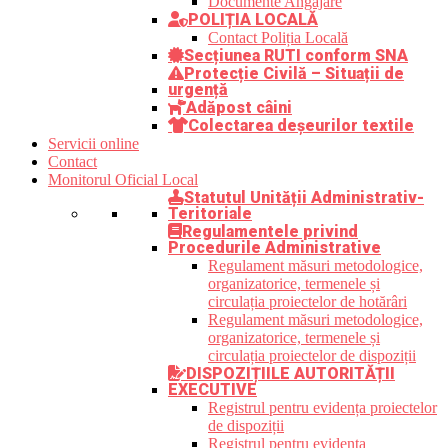
Documente Angajare
POLIȚIA LOCALĂ
Contact Poliția Locală
Secțiunea RUTI conform SNA
Protecție Civilă – Situații de
urgență
Adăpost câini
Colectarea deșeurilor textile
Servicii online
Contact
Monitorul Oficial Local
Statutul Unității Administrativ-
Teritoriale
Regulamentele privind
Procedurile Administrative
Regulament măsuri metodologice,
organizatorice, termenele și
circulația proiectelor de hotărâri
Regulament măsuri metodologice,
organizatorice, termenele și
circulația proiectelor de dispoziții
DISPOZIȚIILE AUTORITĂȚII
EXECUTIVE
Registrul pentru evidența proiectelor
de dispoziții
Registrul pentru evidența