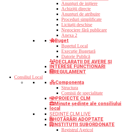
Anunțuri de inițiere
Achiziții directe
Anunțuri de atribuire
Proceduri simplificate
Licitații deschise
Negociere fără publicare
Anexa 2
Buget
Bugetul Local
Execuție Bugetară
Datorie Publică
DECLARAȚII DE AVERE ȘI
INTERESE FUNCȚIONARI
REGULAMENT
Consiliul Local
Componența
Structura
Comisii de specialitate
PROIECTE CLM
Minute ședințe ale consiliului
local
ȘEDINȚE CLM LIVE
HOTĂRÂRI ADOPTATE
INSTITUȚII SUBORDONATE
Registrul Agricol