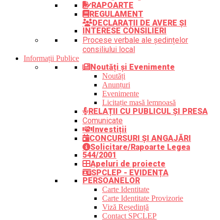
RAPOARTE
REGULAMENT
DECLARAȚII DE AVERE ȘI
INTERESE CONSILIERI
Procese verbale ale ședințelor
consiliului local
Informații Publice
Noutăți și Evenimente
Noutăți
Anunțuri
Evenimente
Licitație masă lemnoasă
RELAȚII CU PUBLICUL ȘI PRESA
Comunicate
Investiții
CONCURSURI ȘI ANGAJĂRI
Solicitare/Rapoarte Legea
544/2001
Apeluri de proiecte
SPCLEP - EVIDENȚA
PERSOANELOR
Carte Identitate
Carte Identitate Provizorie
Viză Reședință
Contact SPCLEP