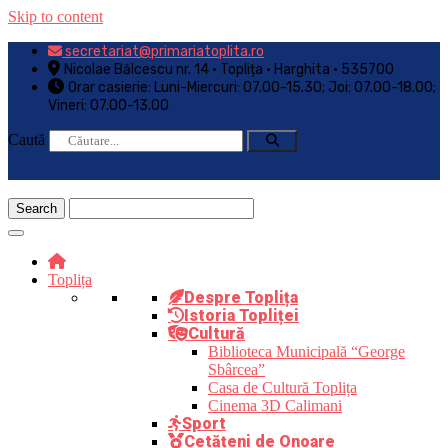
Skip to content
secretariat@primariatoplita.ro
Nicolae Bălcescu nr. 14 • Toplița • Harghita • 535700
Orar casierie: Luni-Miercuri: 07.00-15.30; Joi: 07.00-18.00;
Vineri: 07.00-13.00
Caută
Toplița
Despre Toplița
Istoria Topliței
Cultură
Biblioteca Municipală “George
Sbârcea”
Casa de Cultură Toplița
Cinema 3D Calimani
Sport
Cetățeni de Onoare