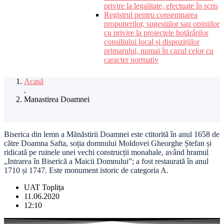
privire la legalitate, efectuate în scris
Registrul pentru consemnarea
propunerilor, sugestiilor sau opiniilor
cu privire la proiectele hotărârilor
consiliului local și dispozițiilor
primarului, numai în cazul celor cu
caracter normativ
Acasă
.
Manastirea Doamnei
Biserica din lemn a Mănăstirii Doamnei este ctitorită în anul 1658 de
către Doamna Safta, soția domnului Moldovei Gheorghe Ștefan și
ridicată pe ruinele unei vechi construcții monahale, având hramul
„Intrarea în Biserică a Maicii Domnului”; a fost restaurată în anul
1710 și 1747. Este monument istoric de categoria A.
UAT Toplița
11.06.2020
12:10