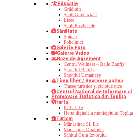
Educație
Grădinițe
Școli Gimnaziale
Licee
Școli Postliceale
Sănătate
Spitale
Policlinici
Galerie Foto
Galerie Video
Baze de Agrement
Centru Wellness – Băile Banffy
Ștrandul Bánffy
Ștrandul Urmánczy
Timp liber / Recreere activă
Trasee turistice şi cicloturistice
Centrul Național de Informare si
Promovare Turistica din Toplița
Harta
PUG-GIS
Harta digitală a municipiului Toplița
Turism
Mânăstirea Sf. Ilie
Manastirea Doamnei
Schitul Gura Izvorului