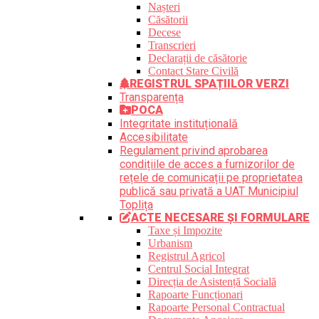
Nașteri
Căsătorii
Decese
Transcrieri
Declarații de căsătorie
Contact Stare Civilă
REGISTRUL SPAȚIILOR VERZI
Transparența
POCA
Integritate instituțională
Accesibilitate
Regulament privind aprobarea
condițiile de acces a furnizorilor de
rețele de comunicații pe proprietatea
publică sau privată a UAT Municipiul
Toplița
ACTE NECESARE ȘI FORMULARE
Taxe și Impozite
Urbanism
Registrul Agricol
Centrul Social Integrat
Direcția de Asistență Socială
Rapoarte Funcționari
Rapoarte Personal Contractual