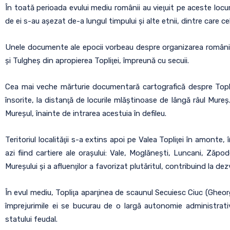
În toată perioada evului mediu românii au vieţuit pe aceste locuri
de ei s-au aşezat de-a lungul timpului şi alte etnii, dintre care ce
Unele documente ale epocii vorbeau despre organizarea românilor 
şi Tulgheş din apropierea Topliţei, împreună cu secuii.
Cea mai veche mărturie documentară cartografică despre Topliţ
însorite, la distanţă de locurile mlăştinoase de lângă râul Mureş.
Mureşul, înainte de intrarea acestuia în defileu.
Teritoriul localităţii s-a extins apoi pe Valea Topliţei în amont
azi fiind cartiere ale oraşului: Vale, Moglăneşti, Luncani, Zăpo
Mureşului şi a afluenţilor a favorizat plutăritul, contribuind la de
În evul mediu, Topliţa aparţinea de scaunul Secuiesc Ciuc (Gheorgh
împrejurimile ei se bucurau de o largă autonomie administrativ
statului feudal.