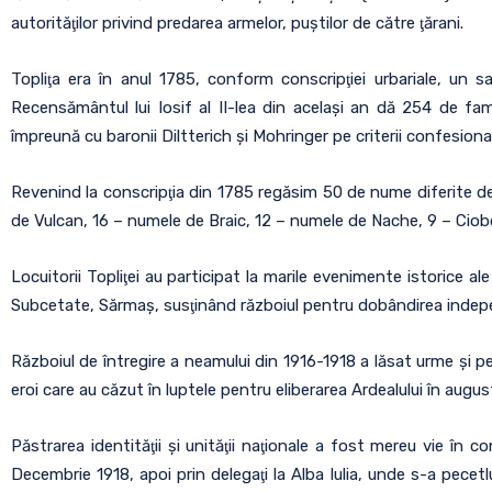
autorităţilor privind predarea armelor, puştilor de către ţărani.
Topliţa era în anul 1785, conform conscripţiei urbariale, un
Recensământul lui Iosif al II-lea din acelaşi an dă 254 de fam
împreună cu baronii Diltterich şi Mohringer pe criterii confesiona
Revenind la conscripţia din 1785 regăsim 50 de nume diferite de 
de Vulcan, 16 – numele de Braic, 12 – numele de Nache, 9 – Ciobo
Locuitorii Topliţei au participat la marile evenimente istorice a
Subcetate, Sărmaş, susţinând războiul pentru dobândirea indep
Războiul de întregire a neamului din 1916-1918 a lăsat urme şi p
eroi care au căzut în luptele pentru eliberarea Ardealului în augus
Păstrarea identităţii şi unităţii naţionale a fost mereu vie în co
Decembrie 1918, apoi prin delegaţi la Alba Iulia, unde s-a pecetl