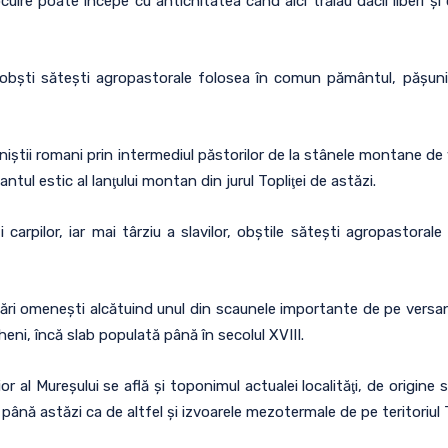
ocuire poate începe cu antichitatea când aici trăiau dacii liberi ş
in obşti săteşti agropastorale folosea în comun pământul, păşunile
niştii romani prin intermediul păstorilor de la stânele montane de 
santul estic al lanţului montan din jurul Topliţei de astăzi.
carpilor, iar mai târziu a slavilor, obştile săteşti agropastoral
ri omeneşti alcătuind unul din scaunele importante de pe versantul
eni, încă slab populată până în secolul XVIII.
r al Mureşului se află şi toponimul actualei localităţi, de origine
nă astăzi ca de altfel şi izvoarele mezotermale de pe teritoriul T