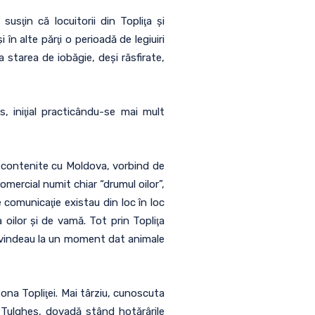
usţin că locuitorii din Topliţa şi
n alte părţi o perioadă de legiuiri
a starea de iobăgie, deşi răsfirate,
s, iniţial practicându-se mai mult
econtenite cu Moldova, vorbind de
mercial numit chiar “drumul oilor”,
 comunicaţie existau din loc în loc
oilor şi de vamă. Tot prin Topliţa
nă vindeau la un moment dat animale
zona Topliţei. Mai târziu, cunoscuta
i Tulgheş, dovadă stând hotărârile