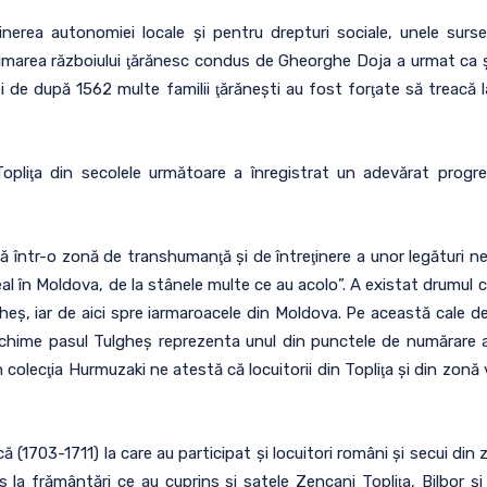
nerea autonomiei locale şi pentru drepturi sociale, unele surse s
marea războiului ţărănesc condus de Gheorghe Doja a urmat ca şi î
ei de după 1562 multe familii ţărăneşti au fost forţate să treacă l
Topliţa din secolele următoare a înregistrat un adevărat progre
ntr-o zonă de transhumanţă şi de întreţinere a unor legături n
l în Moldova, de la stânele multe ce au acolo”. A existat drumul co
heş, iar de aici spre iarmaroacele din Moldova. Pe această cale de
vechime pasul Tulgheş reprezenta unul din punctele de numărare a 
 colecţia Hurmuzaki ne atestă că locuitorii din Topliţa şi din zo
ă (1703-1711) la care au participat şi locuitori români şi secui din 
la frământări ce au cuprins şi satele Zencani Topliţa, Bilbor ş