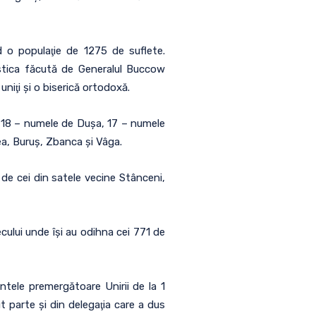
d o populaţie de 1275 de suflete.
tistica făcută de Generalul Buccow
niţi şi o biserică ortodoxă.
n, 18 – numele de Duşa, 17 – numele
ea, Buruş, Zbanca şi Vâga.
 de cei din satele vecine Stânceni,
cului unde îşi au odihna cei 771 de
mentele premergătoare Unirii de la 1
ut parte şi din delegaţia care a dus