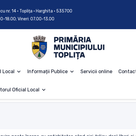
cu nr. 14 • Toplița • Harghita • 535700
.00-18.00; Vineri: 07.00-13.00
l Local
Informații Publice
Servicii online
Contac
torul Oficial Local