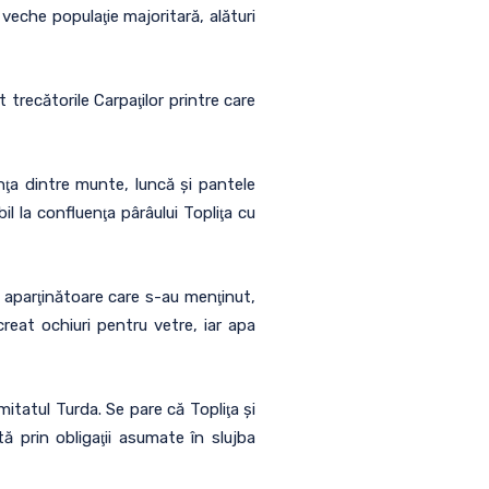
 veche populaţie majoritară, alături
trecătorile Carpaţilor printre care
nţa dintre munte, luncă şi pantele
il la confluenţa pârâului Topliţa cu
e aparţinătoare care s-au menţinut,
creat ochiuri pentru vetre, iar apa
mitatul Turda. Se pare că Topliţa şi
ă prin obligaţii asumate în slujba