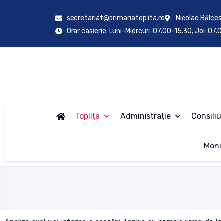
secretariat@primariatoplita.ro
Nicolae Bălces
Orar casierie: Luni-Miercuri: 07.00-15.30; Joi: 07
Toplița
Administrație
Consiliu
Moni