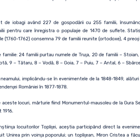
 sat de iobagi având 227 de gospodării cu 255 familii, însumân
ilii pentru care înregistra o populaţie de 1470 de suflete. Sta
le (1760-1762) consemna 79 de familii reunite (ortodoxe), 4 preoţi u
familie: 24 familii purtau numele de Truţa, 20 de familii – Stoia
tă, 9 – Tătaru, 8 – Vodă, 8 – Goia, 7 – Puiu, 7 – Antal, 6 – Sbârc
le neamului, implicându-se în evenimentele de la 1848-1849, alături
endenţei României în 1877-1878.
e aceste locuri, mărturie fiind Monumentul-mausoleu de la Gura Se
t 1916.
nştiinţa locuitorilor Topliţei, aceştia participând direct la eveni
uit Unirea prin voinţa poporului; un topliţean, Miron Cristea a făc