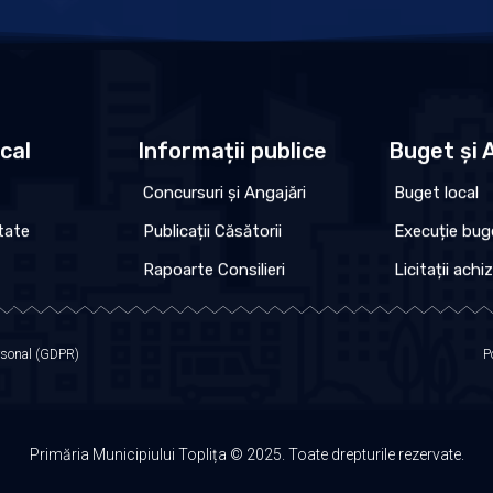
ocal
Informații publice
Buget și A
Concursuri și Angajări
Buget local
tate
Publicații Căsătorii
Execuție bug
Rapoarte Consilieri
Licitații achiz
ersonal (GDPR)
P
Primăria Municipiului Toplița © 2025. Toate drepturile rezervate.