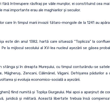
 fără întrerupere răsfiraţi pe văile munţilor, ei constituind cea mai
le mai importante erau ale maghiarilor şi secuilor.
care în timpul marii invazii tătaro-mongole de la 1241 au apărat 
a este din anul 1382, hartă care situează “Toplicza” la conflue
 Pe la mijlocul secolului al XV-lea nucleul aşezării se găsea probab
e, în stânga şi în dreapta Mureşului, cu timpul conturându-se satel
de, Măgheruş, Zencani, Călimănel, Vâgani. Defrişarea pădurilor a 
zvoltarea şi evoluţia economico-socială a aşezării.
eni) fiind numită şi Topliţa Giurgeului. Mai apoi a aparţinut de co
ă, juridică şi militară. Această libertate trebuia însă compensat