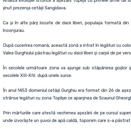
Analiza evoluţiei istorice a aşezării Topliţa cu primele urme de l
ţinut prezenţa cetăţii Sangidava.
Ca şi în alte părţi locuite de dacii liberi, populaţia formată d
înconjurau.
După cucerirea romană, această zonă a intrat în legături cu colo
Valea Gurghiului păstrau legături cu dacii liberi şi carpii de pe ver
În secolele următoare zona va ajunge sub stăpânirea goţilor şi 
secolele XIII-XIV, după unele surse.
În anul 1453 domeniul cetăţii Gurghiu era format din 26 de aşeză
strânse legături cu zona Topliţei ce aparţinea de Scaunul Gheorgh
Prin mărturiile care atestă vechimea aşezării de pe cursul superio
unde izvorăşte un şuvoi de apă caldă, toponim care s-a păstrat pâ