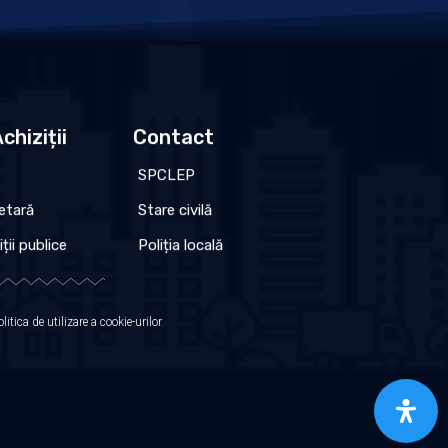
chiziții
Contact
SPCLEP
etară
Stare civilă
iții publice
Poliția locală
olitica de utilizare a cookie-urilor