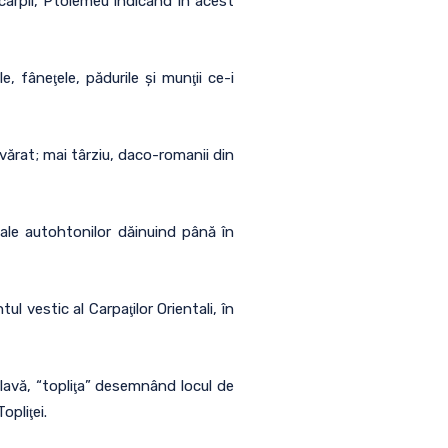
i carpii, Ptolemeu indicând în acest
, fâneţele, pădurile şi munţii ce-i
vărat; mai târziu, daco-romanii din
e ale autohtonilor dăinuind până în
 vestic al Carpaţilor Orientali, în
 slavă, “topliţa” desemnând locul de
opliţei.