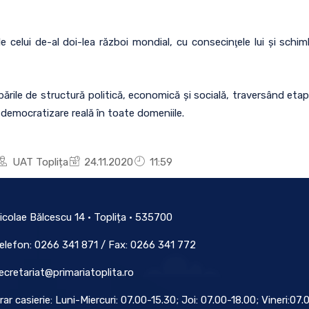
tele celui de-al doi-lea război mondial, cu consecinţele lui şi schi
ările de structură politică, economică şi socială, traversând etape
 democratizare reală în toate domeniile.
UAT Toplița
24.11.2020
11:59
icolae Bălcescu 14 • Toplița • 535700
elefon: 0266 341 871 / Fax: 0266 341 772
ecretariat@primariatoplita.ro
rar casierie: Luni-Miercuri: 07.00-15.30; Joi: 07.00-18.00; Vineri:07