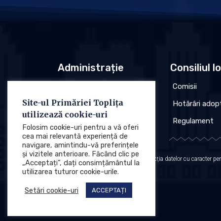
Administrație
Consiliul l
Conducere
Comisii
Site-ul Primăriei Toplița
Organigrama
Hotărâri adop
utilizează cookie-uri
Regulament
Regulament
Folosim cookie-uri pentru a vă oferi
cea mai relevantă experiență de
navigare, amintindu-vă preferințele
și vizitele anterioare. Făcând clic pe
Protecția datelor cu caracter p
„Acceptați”, dați consimțământul la
utilizarea tuturor cookie-urile.
Setări cookie-uri
ACCEPTAȚI