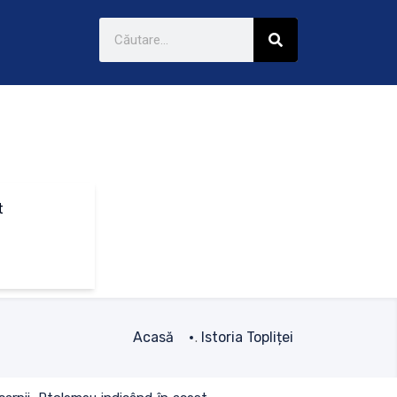
t
Acasă
Istoria Topliței
.