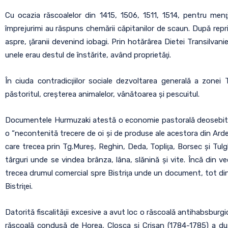
Cu ocazia răscoalelor din 1415, 1506, 1511, 1514, pentru menţi
împrejurimi au răspuns chemării căpitanilor de scaun. După repri
aspre, ţăranii devenind iobagi. Prin hotărârea Dietei Transilvani
unele erau destul de înstărite, având proprietăţi.
În ciuda contradicţiilor sociale dezvoltarea generală a zonei 
păstoritul, creşterea animalelor, vânătoarea şi pescuitul.
Documentele Hurmuzaki atestă o economie pastorală deosebită î
o “necontenită trecere de oi şi de produse ale acestora din Ardea
care trecea prin Tg.Mureş, Reghin, Deda, Topliţa, Borsec şi Tulg
târguri unde se vindea brânza, lâna, slănină şi vite. Încă din 
trecea drumul comercial spre Bistriţa unde un document, tot din
Bistriţei.
Datorită fiscalităţii excesive a avut loc o răscoală antihabsburgic
răscoală condusă de Horea, Cloşca şi Crişan (1784-1785) a dus 