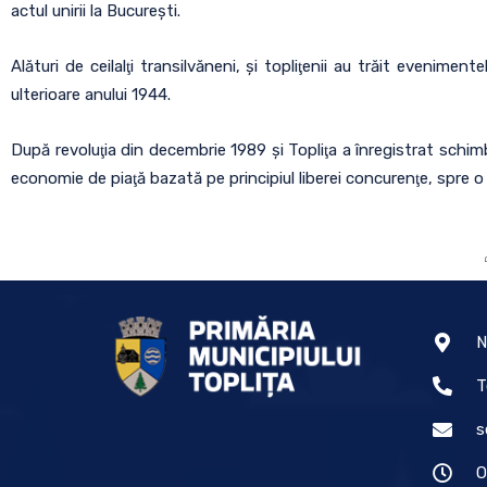
actul unirii la Bucureşti.
Alături de ceilalţi transilvăneni, şi topliţenii au trăit evenimen
ulterioare anului 1944.
După revoluţia din decembrie 1989 şi Topliţa a înregistrat schimb
economie de piaţă bazată pe principiul liberei concurenţe, spre o
N
T
s
O