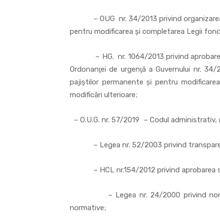
– OUG nr. 34/2013 privind organizarea, ad
pentru modificarea şi completarea Legii fondul
– HG. nr. 1064/2013 privind aprobarea No
Ordonanţei de urgenţă a Guvernului nr. 34/2
pajiştilor permanente şi pentru modificarea
modificări ulterioare;
– O.U.G. nr. 57/2019 – Codul administrativ, m
– Legea nr. 52/2003 privind transparența d
– HCL nr.154/2012 privind aprobarea stat
– Legea nr. 24/2000 privind normele d
normative;