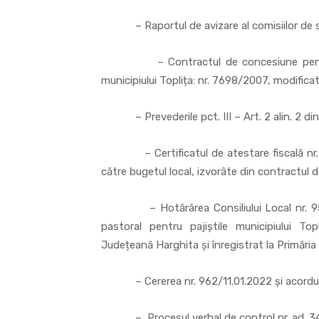
– Raportul de avizare al comisiilor de spec
– Contractul de concesiune pentru su
municipiului Toplița: nr. 7698/2007, modificat 
– Prevederile pct. III – Art. 2 alin. 2 din
– Certificatul de atestare fiscală nr. 54
către bugetul local, izvorâte din contractul d
– Hotărârea Consiliului Local nr. 95/2
pastoral pentru pajiștile municipiului To
Județeană Harghita și înregistrat la Primăria 
– Cererea nr. 962/11.01.2022 și acordul nr
– Procesul verbal de control nr. ad. 34