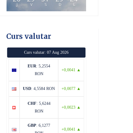
J
V
S
D
L
Curs valutar
Curs valutar: 07 Aug 2026
EUR
: 5,2554
+0,0041 ▲
RON
USD
: 4,5584 RON
+0,0077 ▲
CHF
: 5,6244
+0,0023 ▲
RON
GBP
: 6,1277
+0,0041 ▲