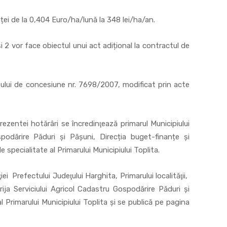
ei de la 0,404 Euro/ha/lună la 348 lei/ha/an.
și 2 vor face obiectul unui act adițional la contractul de
tului de concesiune nr. 7698/2007, modificat prin acte
rezentei hotărâri se încredinţează primarul Municipiului
spodărire Păduri și Pășuni, Direcția buget-finanțe și
 specialitate al Primarului Municipiului Toplita.
i Prefectului Judeţului Harghita, Primarului localităţii,
rija Serviciului Agricol Cadastru Gospodărire Păduri și
l Primarului Municipiului Toplita şi se publică pe pagina