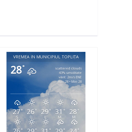
VREMEA ÎN MUNICIPIUL TOPLIȚA
28
°
scattered clouds
43% umiditate
vânt: 2m/s ENE
Max 28 • Min 28
27
26
29
31
28
°
°
°
°
°
S
D
L
M
M
26
29
31
29
24
°
°
°
°
°