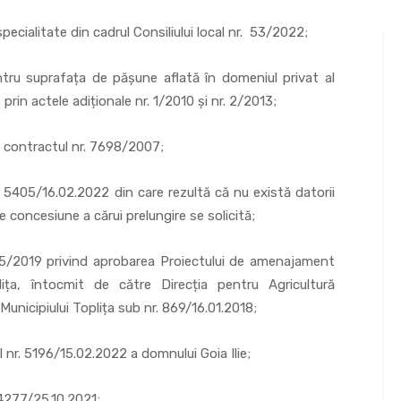
ialitate din cadrul Consiliului local nr. 53/2022;
prafața de pășune aflată în domeniul privat al
prin actele adiționale nr. 1/2010 și nr. 2/2013;
 contractul nr. 7698/2007;
05/16.02.2022 din care rezultă că nu există datorii
e concesiune a cărui prelungire se solicită;
019 privind aprobarea Proiectului de amenajament
plița, întocmit de către Direcția pentru Agricultură
Municipiului Toplița sub nr. 869/16.01.2018;
. 5196/15.02.2022 a domnului Goia Ilie;
277/25.10.2021;