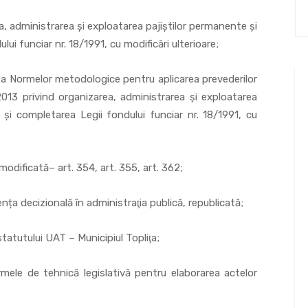
ministrarea şi exploatarea pajiştilor permanente şi
ui funciar nr. 18/1991, cu modificări ulterioare;
rmelor metodologice pentru aplicarea prevederilor
013 privind organizarea, administrarea şi exploatarea
 şi completarea Legii fondului funciar nr. 18/1991, cu
odificată– art. 354, art. 355, art. 362;
ecizională în administraţia publică, republicată;
utului UAT – Municipiul Topliţa;
e tehnică legislativă pentru elaborarea actelor