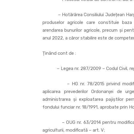
– Hotărârea Consiliului Județean Harghita
produselor agricole care constituie baza ev
arendarea bunurilor agricole, precum și pent
anul 2022, a căror stabilire este de compete
Ținând cont de :
– Legea nr. 287/2009 – Codul Civil, republ
– HG nr. 78/2015 privind modificarea
aplicarea prevederilor Ordonanţei de urg
administrarea şi exploatarea pajiştilor p
fondului funciar nr. 18/1991, aprobate prin Hot
– OUG nr. 63/2014 pentru modificarea 
agriculturii, modificată – art. V;