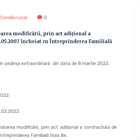
 Consiliu Local
0
ea modificării, prin act adițional a
.05.2007 încheiat cu Întreprinderea Familială
it în şedinţa extraordinară din data de 8 martie 2022,
022;
.02.2022.
a modificării, prin act adițional a contractului de
treprinderea Familială Goia Ilie;