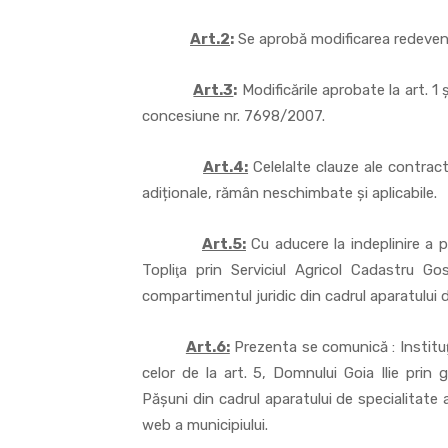
Art.2
:
Se aprobă modificarea redevenț
Art.3
:
Modificările aprobate la art. 1 
concesiune nr. 7698/2007.
Art.4:
Celelalte clauze ale contrac
adiționale, rămân neschimbate și aplicabile.
Art.5:
Cu aducere la indeplinire a p
Topliţa prin Serviciul Agricol Cadastru Go
compartimentul juridic din cadrul aparatului de
Art.6:
Prezenta se comunică : Instituţie
celor de la art. 5, Domnului Goia Ilie prin g
Pășuni din cadrul aparatului de specialitate a
web a municipiului.