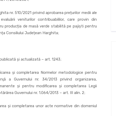
 nr. 510/2021 privind aprobarea prețurilor medii ale
aluării veniturilor contribuabililor, care provin din
ru producția de masă verde stabilită pe pajiști pentru
nța Consiliului Județean Harghita;
icată și actualizată – art. 1243;
 şi completarea Normelor metodologice pentru
enţă a Guvernului nr. 34/2013 privind organizarea,
ermanente şi pentru modificarea şi completarea Legii
ărârea Guvernului nr. 1.064/2013 – art. III alin. 2;
şi completarea unor acte normative din domeniul