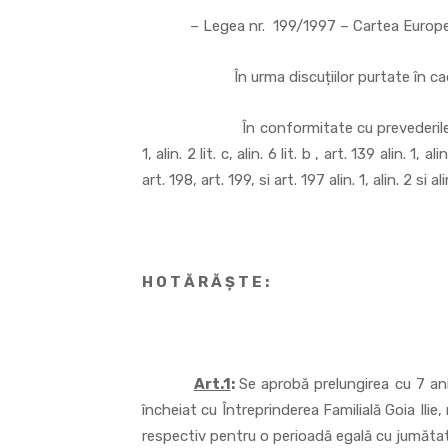
– Legea nr. 199/1997 – Cartea European
În urma discuțiilor purtate în cadru
În conformitate cu prevederile OUG nr.
1, alin. 2 lit. c, alin. 6 lit. b , art. 139 alin. 1, a
art. 198, art. 199, si art. 197 alin. 1, alin. 2 si ali
H O T Ă R Ă Ş T E :
Art.1
:
Se aprobă prelungirea cu 7 an
încheiat cu Întreprinderea Familială Goia Ilie,
respectiv pentru o perioadă egală cu jumătate 