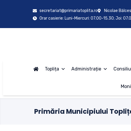
secretariat@primariatoplita.ro
Nicolae Bălces
Orar casierie: Luni-Miercuri: 07.00-15.30; Joi: 07
Toplița
Administrație
Consiliu
Moni
Primăria Municipiului Topliț