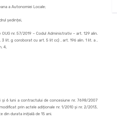
a a Autonomiei Locale;
l ședinței,
 57/2019 – Codul Administrativ – art. 129 alin.
lin. 3 lit. g coroborat cu art. 5 lit cc) , art. 196 alin. 1 lit. a ,
n. 4,
i și 6 luni a contractului de concesiune nr. 7698/2007
 modificat prin actele adiționale nr. 1/2010 și nr. 2/2013,
din durata inițială de 15 ani.