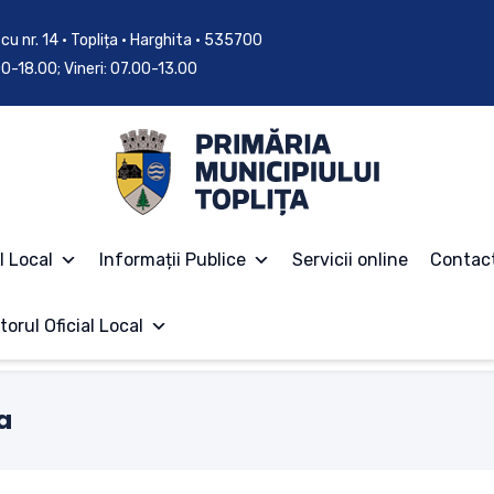
cu nr. 14 • Toplița • Harghita • 535700
.00-18.00; Vineri: 07.00-13.00
l Local
Informații Publice
Servicii online
Contac
torul Oficial Local
a