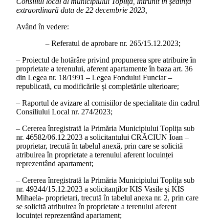
Consiliul local al municipiului Toplița, întrunit în ședința
extraordinară data de 22 decembrie 2023,
Având în vedere:
– Referatul de aprobare nr. 265/15.12.2023;
– Proiectul de hotărâre privind propunerea spre atribuire în
proprietate a terenului, aferent apartamente în baza art. 36
din Legea nr. 18/1991 – Legea Fondului Funciar –
republicată, cu modificările și completările ulterioare;
– Raportul de avizare al comisiilor de specialitate din cadrul
Consiliului Local nr. 274/2023;
– Cererea înregistrată la Primăria Municipiului Toplița sub
nr. 46582/06.12.2023 a solicitantului CRĂCIUN Ioan –
proprietar, trecută în tabelul anexă, prin care se solicită
atribuirea în proprietate a terenului aferent locuinței
reprezentând apartament;
– Cererea înregistrată la Primăria Municipiului Toplița sub
nr. 49244/15.12.2023 a solicitanților KIS Vasile și KIS
Mihaela- proprietari, trecută în tabelul anexa nr. 2, prin care
se solicită atribuirea în proprietate a terenului aferent
locuinței reprezentând apartament;