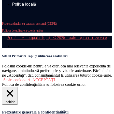
Poliția locală
Protecția datelor cu caracter personal (GDPR)
Politica de utilizare a cookie-urilor
Primăria Municipiului Toplița © 2025. Toate drepturile rezervate.
Site-ul Primăriei Toplița utilizează cookie-uri
Folosim cookie-uri pentru a vă oferi cea mai relevantă experiență de
navigare, amintindu-vă preferințele și vizitele anterioare. Făcând clic
pe „Acceptați”, dați consimțământul la utilizarea tuturor cookie-urile.
Setări cookie-uri
ACCEPTAȚI
Politica de confidențialitate & folosirea cookie-urilor
Închide
Prezentare generală a confidențialității