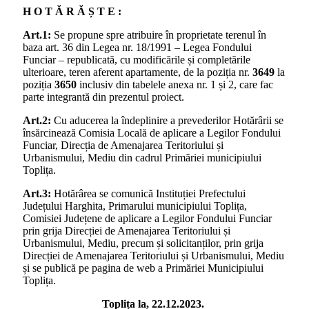
H O T Ă R Ă Ș T E :
Art.1:
Se propune spre atribuire în proprietate terenul în
baza art. 36 din Legea nr. 18/1991 – Legea Fondului
Funciar – republicată, cu modificările și completările
ulterioare, teren aferent apartamente, de la poziția nr.
3649
la
poziția
3650
inclusiv din tabelele anexa nr. 1 și 2, care fac
parte integrantă din prezentul proiect.
Art.2:
Cu aducerea la îndeplinire a prevederilor Hotărârii se
însărcinează Comisia Locală de aplicare a Legilor Fondului
Funciar, Direcția de Amenajarea Teritoriului și
Urbanismului, Mediu din cadrul Primăriei municipiului
Toplița.
Art.3:
Hotărârea se comunică Instituției Prefectului
Județului Harghita, Primarului municipiului Toplița,
Comisiei Județene de aplicare a Legilor Fondului Funciar
prin grija Direcției de Amenajarea Teritoriului și
Urbanismului, Mediu, precum și solicitanților, prin grija
Direcției de Amenajarea Teritoriului și Urbanismului, Mediu
și se publică pe pagina de web a Primăriei Municipiului
Toplița.
Toplița la, 22.12.2023.