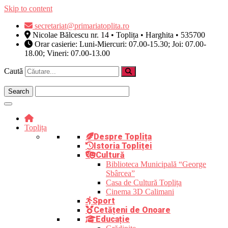
Skip to content
secretariat@primariatoplita.ro
Nicolae Bălcescu nr. 14 • Toplița • Harghita • 535700
Orar casierie: Luni-Miercuri: 07.00-15.30; Joi: 07.00-
18.00; Vineri: 07.00-13.00
Caută
Toplița
Despre Toplița
Istoria Topliței
Cultură
Biblioteca Municipală “George
Sbârcea”
Casa de Cultură Toplița
Cinema 3D Calimani
Sport
Cetățeni de Onoare
Educație