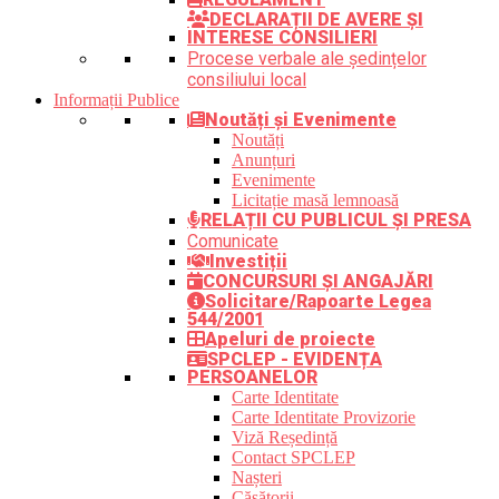
DECLARAȚII DE AVERE ȘI
INTERESE CONSILIERI
Procese verbale ale ședințelor
consiliului local
Informații Publice
Noutăți și Evenimente
Noutăți
Anunțuri
Evenimente
Licitație masă lemnoasă
RELAȚII CU PUBLICUL ȘI PRESA
Comunicate
Investiții
CONCURSURI ȘI ANGAJĂRI
Solicitare/Rapoarte Legea
544/2001
Apeluri de proiecte
SPCLEP - EVIDENȚA
PERSOANELOR
Carte Identitate
Carte Identitate Provizorie
Viză Reședință
Contact SPCLEP
Nașteri
Căsătorii