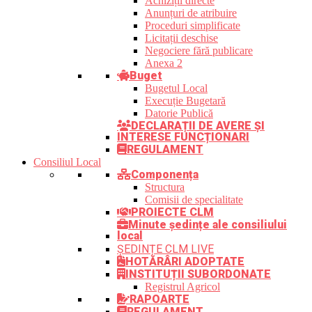
Achiziții directe
Anunțuri de atribuire
Proceduri simplificate
Licitații deschise
Negociere fără publicare
Anexa 2
Buget
Bugetul Local
Execuție Bugetară
Datorie Publică
DECLARAȚII DE AVERE ȘI
INTERESE FUNCȚIONARI
REGULAMENT
Consiliul Local
Componența
Structura
Comisii de specialitate
PROIECTE CLM
Minute ședințe ale consiliului
local
ȘEDINȚE CLM LIVE
HOTĂRÂRI ADOPTATE
INSTITUȚII SUBORDONATE
Registrul Agricol
RAPOARTE
REGULAMENT