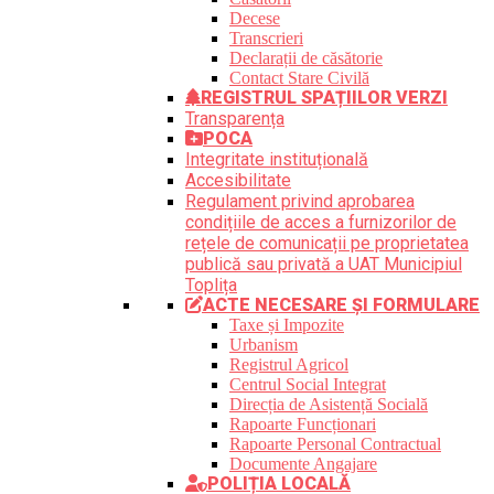
Decese
Transcrieri
Declarații de căsătorie
Contact Stare Civilă
REGISTRUL SPAȚIILOR VERZI
Transparența
POCA
Integritate instituțională
Accesibilitate
Regulament privind aprobarea
condițiile de acces a furnizorilor de
rețele de comunicații pe proprietatea
publică sau privată a UAT Municipiul
Toplița
ACTE NECESARE ȘI FORMULARE
Taxe și Impozite
Urbanism
Registrul Agricol
Centrul Social Integrat
Direcția de Asistență Socială
Rapoarte Funcționari
Rapoarte Personal Contractual
Documente Angajare
POLIȚIA LOCALĂ