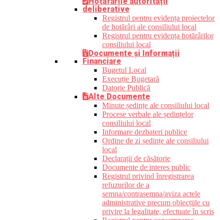
Hotărârile autorității
deliberative
Registrul pentru evidența proiectelor
de hotărâri ale consiliului local
Registrul pentru evidența hotărârilor
consiliului local
Documente și Informații
Financiare
Bugetul Local
Execuție Bugetară
Datorie Publică
Alte Documente
Minute ședințe ale consiliului local
Procese verbale ale ședințelor
consiliului local
Informare dezbateri publice
Ordine de zi ședințe ale consiliului
local
Declarații de căsătorie
Documente de interes public
Registrul privind înregistrarea
refuzurilor de a
semna/contrasemna/aviza actele
administrative precum obiecțiile cu
privire la legalitate, efectuate în scris