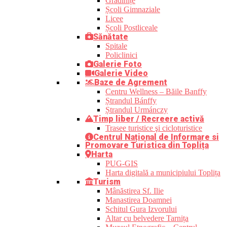
Grădinițe
Școli Gimnaziale
Licee
Școli Postliceale
Sănătate
Spitale
Policlinici
Galerie Foto
Galerie Video
Baze de Agrement
Centru Wellness – Băile Banffy
Ștrandul Bánffy
Ștrandul Urmánczy
Timp liber / Recreere activă
Trasee turistice şi cicloturistice
Centrul Național de Informare si
Promovare Turistica din Toplița
Harta
PUG-GIS
Harta digitală a municipiului Toplița
Turism
Mânăstirea Sf. Ilie
Manastirea Doamnei
Schitul Gura Izvorului
Altar cu belvedere Tarnița