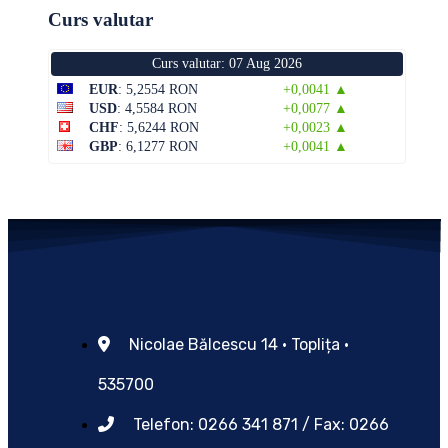
Curs valutar
Curs valutar: 07 Aug 2026
EUR
: 5,2554 RON
+0,0041 ▲
USD
: 4,5584 RON
+0,0077 ▲
CHF
: 5,6244 RON
+0,0023 ▲
GBP
: 6,1277 RON
+0,0041 ▲
Nicolae Bălcescu 14 • Toplița •
535700
Telefon: 0266 341 871 / Fax: 0266