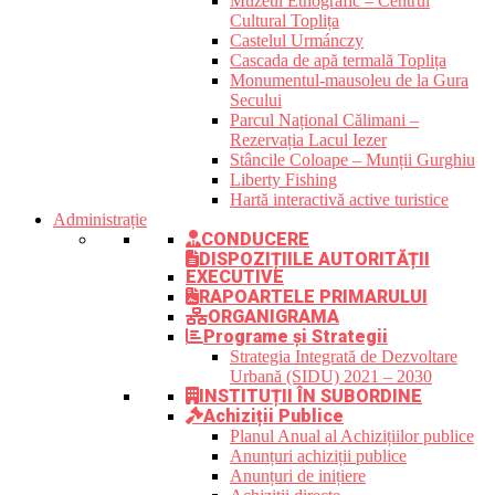
Muzeul Etnografic – Centrul
Cultural Toplița
Castelul Urmánczy
Cascada de apă termală Toplița
Monumentul-mausoleu de la Gura
Secului
Parcul Național Călimani –
Rezervația Lacul Iezer
Stâncile Coloape – Munții Gurghiu
Liberty Fishing
Hartă interactivă active turistice
Administrație
CONDUCERE
DISPOZIȚIILE AUTORITĂȚII
EXECUTIVE
RAPOARTELE PRIMARULUI
ORGANIGRAMA
Programe și Strategii
Strategia Integrată de Dezvoltare
Urbană (SIDU) 2021 – 2030
INSTITUȚII ÎN SUBORDINE
Achiziții Publice
Planul Anual al Achizițiilor publice
Anunțuri achiziții publice
Anunțuri de inițiere