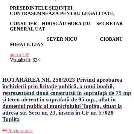
PREȘEDINTELE ȘEDINȚEI,
CONTRASEMNEAZĂ PENTRU LEGALITATE,
CONSILIER –
HIRIȘCĂU HORAȚIU
SECRETAR
GENERAL UAT
SEVER NICU CIOBANU
MIHAI IULIAN
anexa 259
Vizualizări:
634
HOTĂRÂREA NR. 258/2023 Privind aprobarea
închirierii prin licitație publică, a unui imobil,
reprezentând două construcții în suprafață de 75 mp
și teren aferent în suprafață de 95 mp., aflat în
domeniul public al municipiului Toplița, situat la
adresa str. Secu nr, 23, înscris în CF nr. 57028
Toplița
Previous post