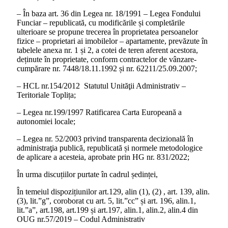
– În baza art. 36 din Legea nr. 18/1991 – Legea Fondului
Funciar – republicată, cu modificările și completările
ulterioare se propune trecerea în proprietatea persoanelor
fizice – proprietari ai imobilelor – apartamente, prevăzute în
tabelele anexa nr. 1 și 2, a cotei de teren aferent acestora,
deținute în proprietate, conform contractelor de vânzare-
cumpărare nr. 7448/18.11.1992 și nr. 62211/25.09.2007;
– HCL nr.154/2012 Statutul Unităţii Administrativ –
Teritoriale Toplița;
– Legea nr.199/1997 Ratificarea Carta Europeană a
autonomiei locale;
– Legea nr. 52/2003 privind transparenta decizională în
administraţia publică, republicată și normele metodologice
de aplicare a acesteia, aprobate prin HG nr. 831/2022;
În urma discuțiilor purtate în cadrul ședinței,
În temeiul dispozițiunilor art.129, alin (1), (2) , art. 139, alin.
(3), lit.”g”, coroborat cu art. 5, lit.”cc” și art. 196, alin.1,
lit.”a”, art.198, art.199 și art.197, alin.1, alin.2, alin.4 din
OUG nr.57/2019 – Codul Administrativ