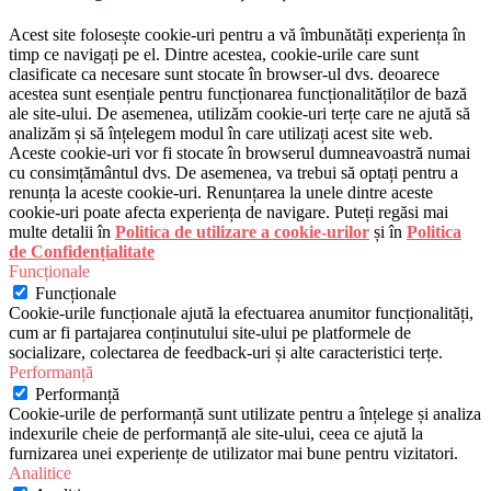
Acest site folosește cookie-uri pentru a vă îmbunătăți experiența în
timp ce navigați pe el. Dintre acestea, cookie-urile care sunt
clasificate ca necesare sunt stocate în browser-ul dvs. deoarece
acestea sunt esențiale pentru funcționarea funcționalităților de bază
ale site-ului. De asemenea, utilizăm cookie-uri terțe care ne ajută să
analizăm și să înțelegem modul în care utilizați acest site web.
Aceste cookie-uri vor fi stocate în browserul dumneavoastră numai
cu consimțământul dvs. De asemenea, va trebui să optați pentru a
renunța la aceste cookie-uri. Renunțarea la unele dintre aceste
cookie-uri poate afecta experiența de navigare. Puteți regăsi mai
multe detalii în
Politica de utilizare a cookie-urilor
și în
Politica
de Confidențialitate
Funcționale
Funcționale
Cookie-urile funcționale ajută la efectuarea anumitor funcționalități,
cum ar fi partajarea conținutului site-ului pe platformele de
socializare, colectarea de feedback-uri și alte caracteristici terțe.
Performanță
Performanță
Cookie-urile de performanță sunt utilizate pentru a înțelege și analiza
indexurile cheie de performanță ale site-ului, ceea ce ajută la
furnizarea unei experiențe de utilizator mai bune pentru vizitatori.
Analitice