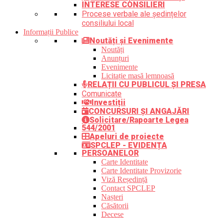
INTERESE CONSILIERI
Procese verbale ale ședințelor
consiliului local
Informații Publice
Noutăți și Evenimente
Noutăți
Anunțuri
Evenimente
Licitație masă lemnoasă
RELAȚII CU PUBLICUL ȘI PRESA
Comunicate
Investiții
CONCURSURI ȘI ANGAJĂRI
Solicitare/Rapoarte Legea
544/2001
Apeluri de proiecte
SPCLEP - EVIDENȚA
PERSOANELOR
Carte Identitate
Carte Identitate Provizorie
Viză Reședință
Contact SPCLEP
Nașteri
Căsătorii
Decese