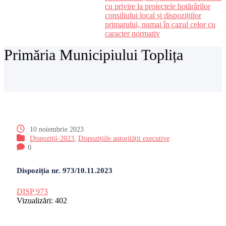
cu privire la proiectele hotărârilor
consiliului local și dispozițiilor
primarului, numai în cazul celor cu
caracter normativ
Primăria Municipiului Toplița
10 noiembrie 2023
Dispoziții-2023
,
Dispozițiile autorității executive
0
Dispoziția nr. 973/10.11.2023
DISP 973
Vizualizări:
402