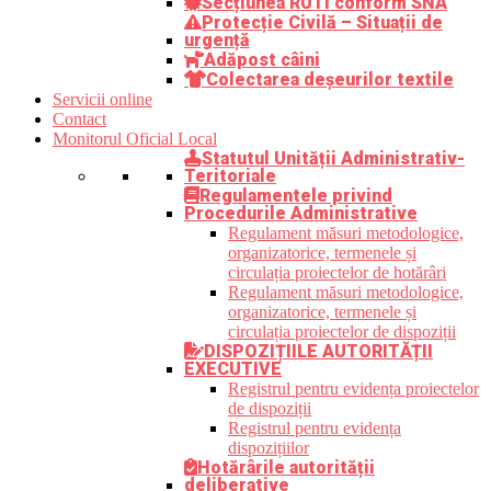
Secțiunea RUTI conform SNA
Protecție Civilă – Situații de
urgență
Adăpost câini
Colectarea deșeurilor textile
Servicii online
Contact
Monitorul Oficial Local
Statutul Unității Administrativ-
Teritoriale
Regulamentele privind
Procedurile Administrative
Regulament măsuri metodologice,
organizatorice, termenele și
circulația proiectelor de hotărâri
Regulament măsuri metodologice,
organizatorice, termenele și
circulația proiectelor de dispoziții
DISPOZIȚIILE AUTORITĂȚII
EXECUTIVE
Registrul pentru evidența proiectelor
de dispoziții
Registrul pentru evidența
dispozițiilor
Hotărârile autorității
deliberative