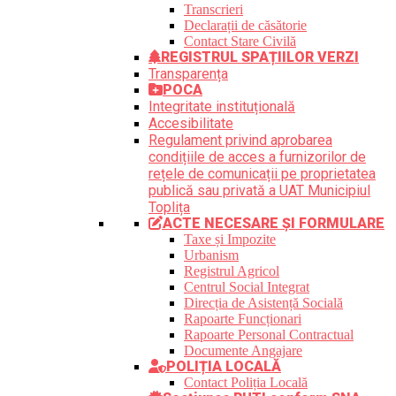
Transcrieri
Declarații de căsătorie
Contact Stare Civilă
REGISTRUL SPAȚIILOR VERZI
Transparența
POCA
Integritate instituțională
Accesibilitate
Regulament privind aprobarea
condițiile de acces a furnizorilor de
rețele de comunicații pe proprietatea
publică sau privată a UAT Municipiul
Toplița
ACTE NECESARE ȘI FORMULARE
Taxe și Impozite
Urbanism
Registrul Agricol
Centrul Social Integrat
Direcția de Asistență Socială
Rapoarte Funcționari
Rapoarte Personal Contractual
Documente Angajare
POLIȚIA LOCALĂ
Contact Poliția Locală