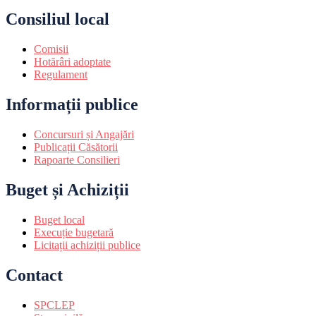
Consiliul local
Comisii
Hotărâri adoptate
Regulament
Informații publice
Concursuri și Angajări
Publicații Căsătorii
Rapoarte Consilieri
Buget și Achiziții
Buget local
Execuție bugetară
Licitații achiziții publice
Contact
SPCLEP