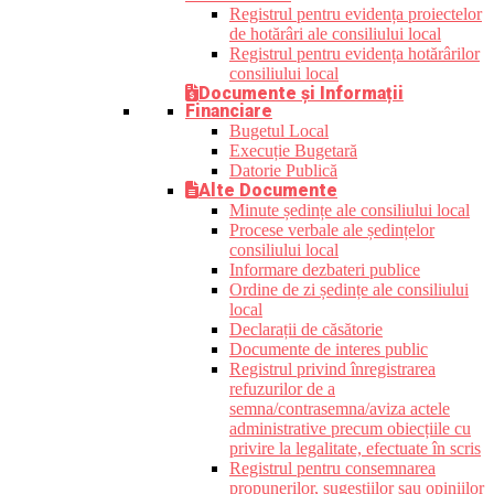
Registrul pentru evidența proiectelor
de hotărâri ale consiliului local
Registrul pentru evidența hotărârilor
consiliului local
Documente și Informații
Financiare
Bugetul Local
Execuție Bugetară
Datorie Publică
Alte Documente
Minute ședințe ale consiliului local
Procese verbale ale ședințelor
consiliului local
Informare dezbateri publice
Ordine de zi ședințe ale consiliului
local
Declarații de căsătorie
Documente de interes public
Registrul privind înregistrarea
refuzurilor de a
semna/contrasemna/aviza actele
administrative precum obiecțiile cu
privire la legalitate, efectuate în scris
Registrul pentru consemnarea
propunerilor, sugestiilor sau opiniilor