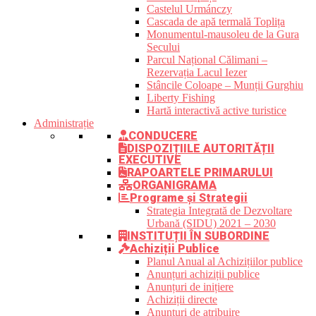
Castelul Urmánczy
Cascada de apă termală Toplița
Monumentul-mausoleu de la Gura
Secului
Parcul Național Călimani –
Rezervația Lacul Iezer
Stâncile Coloape – Munții Gurghiu
Liberty Fishing
Hartă interactivă active turistice
Administrație
CONDUCERE
DISPOZIȚIILE AUTORITĂȚII
EXECUTIVE
RAPOARTELE PRIMARULUI
ORGANIGRAMA
Programe și Strategii
Strategia Integrată de Dezvoltare
Urbană (SIDU) 2021 – 2030
INSTITUȚII ÎN SUBORDINE
Achiziții Publice
Planul Anual al Achizițiilor publice
Anunțuri achiziții publice
Anunțuri de inițiere
Achiziții directe
Anunțuri de atribuire