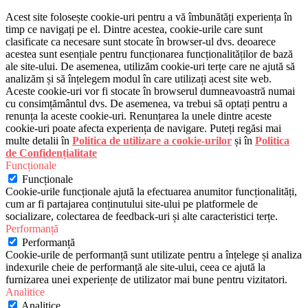
Acest site folosește cookie-uri pentru a vă îmbunătăți experiența în
timp ce navigați pe el. Dintre acestea, cookie-urile care sunt
clasificate ca necesare sunt stocate în browser-ul dvs. deoarece
acestea sunt esențiale pentru funcționarea funcționalităților de bază
ale site-ului. De asemenea, utilizăm cookie-uri terțe care ne ajută să
analizăm și să înțelegem modul în care utilizați acest site web.
Aceste cookie-uri vor fi stocate în browserul dumneavoastră numai
cu consimțământul dvs. De asemenea, va trebui să optați pentru a
renunța la aceste cookie-uri. Renunțarea la unele dintre aceste
cookie-uri poate afecta experiența de navigare. Puteți regăsi mai
multe detalii în
Politica de utilizare a cookie-urilor
și în
Politica
de Confidențialitate
Funcționale
Funcționale
Cookie-urile funcționale ajută la efectuarea anumitor funcționalități,
cum ar fi partajarea conținutului site-ului pe platformele de
socializare, colectarea de feedback-uri și alte caracteristici terțe.
Performanță
Performanță
Cookie-urile de performanță sunt utilizate pentru a înțelege și analiza
indexurile cheie de performanță ale site-ului, ceea ce ajută la
furnizarea unei experiențe de utilizator mai bune pentru vizitatori.
Analitice
Analitice