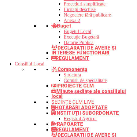
Proceduri simplificate
Licitații deschise
Negociere fără publicare
Anexa 2
Buget
Bugetul Local
Execuție Bugetară
Datorie Publică
DECLARAȚII DE AVERE ȘI
INTERESE FUNCȚIONARI
REGULAMENT
Consiliul Local
Componența
Structura
Comisii de specialitate
PROIECTE CLM
Minute ședințe ale consiliului
local
ȘEDINȚE CLM LIVE
HOTĂRÂRI ADOPTATE
INSTITUȚII SUBORDONATE
Registrul Agricol
RAPOARTE
REGULAMENT
DECLARAȚII DE AVERE ȘI