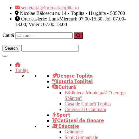
Skip
secretariat@primariatoplita.ro
to
Nicolae Bălcescu nr. 14 • Toplița • Harghita • 535700
content
Orar casierie: Luni-Miercuri: 07.00-15.30; Joi: 07.00-
18.00; Vineri: 07.00-13.00
Caută
Toplița
Despre Toplița
Istoria Topliței
Cultură
Biblioteca Municipală “George
Sbârcea”
Casa de Cultură Toplița
Cinema 3D Calimani
Sport
Cetățeni de Onoare
Educație
Grădinițe
Școli Gimnaziale