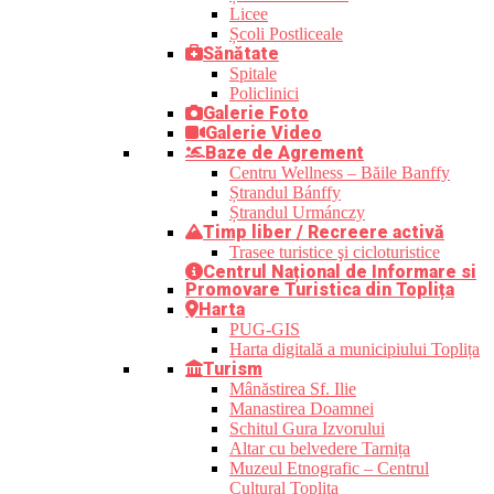
Licee
Școli Postliceale
Sănătate
Spitale
Policlinici
Galerie Foto
Galerie Video
Baze de Agrement
Centru Wellness – Băile Banffy
Ștrandul Bánffy
Ștrandul Urmánczy
Timp liber / Recreere activă
Trasee turistice şi cicloturistice
Centrul Național de Informare si
Promovare Turistica din Toplița
Harta
PUG-GIS
Harta digitală a municipiului Toplița
Turism
Mânăstirea Sf. Ilie
Manastirea Doamnei
Schitul Gura Izvorului
Altar cu belvedere Tarnița
Muzeul Etnografic – Centrul
Cultural Toplița