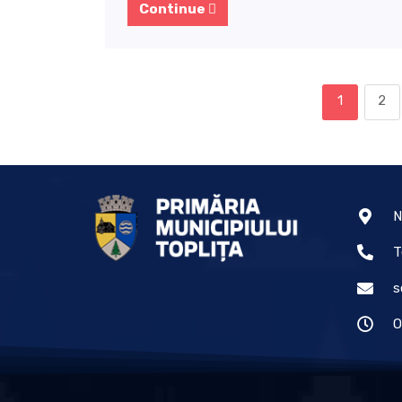
Continue
1
2
N
T
s
O