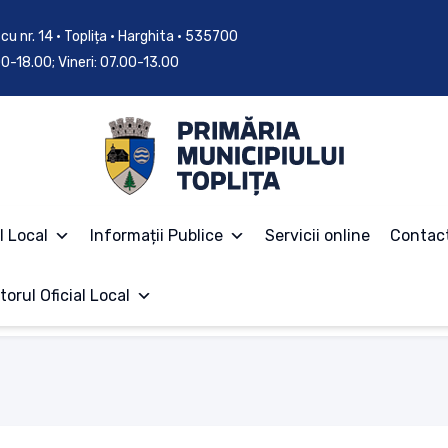
cu nr. 14 • Toplița • Harghita • 535700
.00-18.00; Vineri: 07.00-13.00
l Local
Informații Publice
Servicii online
Contac
torul Oficial Local