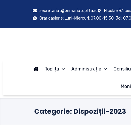
secretariat@primariatoplita.ro
Nicolae Bălces
Orar casierie: Luni-Miercuri: 07.00-15.30; Joi: 07
Toplița
Administrație
Consiliu
Moni
Categorie:
Dispoziții-2023