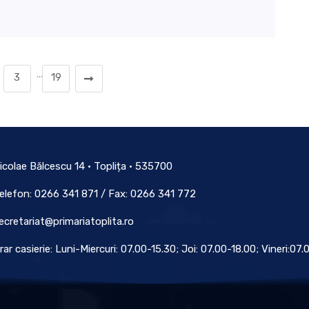
…
3
19
icolae Bălcescu 14 • Toplița • 535700
elefon: 0266 341 871 / Fax: 0266 341 772
ecretariat@primariatoplita.ro
rar casierie: Luni-Miercuri: 07.00-15.30; Joi: 07.00-18.00; Vineri:07