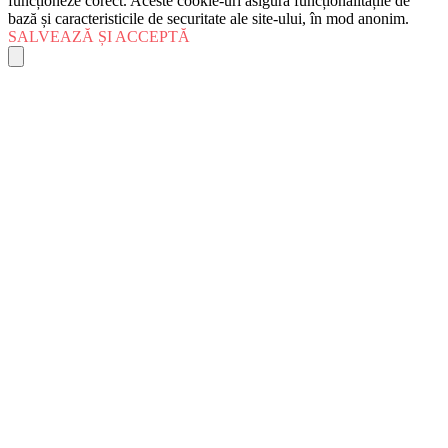
funcționeze corect. Aceste cookie-uri asigură funcționalitățile de
bază și caracteristicile de securitate ale site-ului, în mod anonim.
SALVEAZĂ ȘI ACCEPTĂ