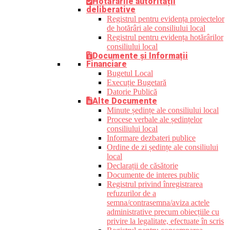
Hotărârile autorității
deliberative
Registrul pentru evidența proiectelor
de hotărâri ale consiliului local
Registrul pentru evidența hotărârilor
consiliului local
Documente și Informații
Financiare
Bugetul Local
Execuție Bugetară
Datorie Publică
Alte Documente
Minute ședințe ale consiliului local
Procese verbale ale ședințelor
consiliului local
Informare dezbateri publice
Ordine de zi ședințe ale consiliului
local
Declarații de căsătorie
Documente de interes public
Registrul privind înregistrarea
refuzurilor de a
semna/contrasemna/aviza actele
administrative precum obiecțiile cu
privire la legalitate, efectuate în scris