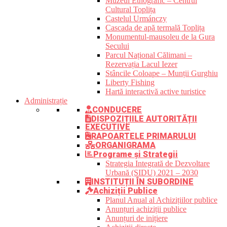
Muzeul Etnografic – Centrul
Cultural Toplița
Castelul Urmánczy
Cascada de apă termală Toplița
Monumentul-mausoleu de la Gura
Secului
Parcul Național Călimani –
Rezervația Lacul Iezer
Stâncile Coloape – Munții Gurghiu
Liberty Fishing
Hartă interactivă active turistice
Administrație
CONDUCERE
DISPOZIȚIILE AUTORITĂȚII
EXECUTIVE
RAPOARTELE PRIMARULUI
ORGANIGRAMA
Programe și Strategii
Strategia Integrată de Dezvoltare
Urbană (SIDU) 2021 – 2030
INSTITUȚII ÎN SUBORDINE
Achiziții Publice
Planul Anual al Achizițiilor publice
Anunțuri achiziții publice
Anunțuri de inițiere