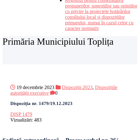
Registrul pentru consemnarea
propunerilor, sugestiilor sau opiniilor
cu privire la proiectele hotărârilor
consiliului local și dispozițiilor
primarului, numai în cazul celor cu
caracter normativ
Primăria Municipiului Toplița
19 decembrie 2023
Dispoziții-2023
,
Dispozițiile
autorității executive
0
Dispoziția nr. 1479/19.12.2023
DISP 1479
Vizualizări:
483