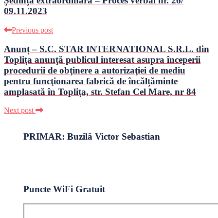
Ședință extraordinară – Proces verbal nr. 26/
09.11.2023
Previous post
Anunț – S.C. STAR INTERNATIONAL S.R.L. din
Toplița anunţă publicul interesat asupra începerii
procedurii de obţinere a autorizaţiei de mediu
pentru funcţionarea fabrică de încălțăminte
amplasată în Toplița, str. Stefan Cel Mare, nr 84
Next post
PRIMAR: Buzilă Victor Sebastian
Puncte WiFi Gratuit