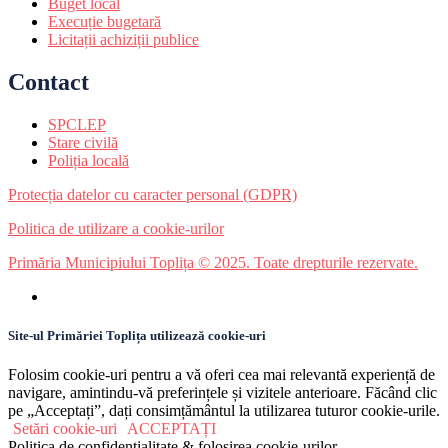
Buget local
Execuție bugetară
Licitații achiziții publice
Contact
SPCLEP
Stare civilă
Poliția locală
Protecția datelor cu caracter personal (GDPR)
Politica de utilizare a cookie-urilor
Primăria Municipiului Toplița © 2025. Toate drepturile rezervate.
Site-ul Primăriei Toplița utilizează cookie-uri
Folosim cookie-uri pentru a vă oferi cea mai relevantă experiență de
navigare, amintindu-vă preferințele și vizitele anterioare. Făcând clic
pe „Acceptați”, dați consimțământul la utilizarea tuturor cookie-urile.
Setări cookie-uri
ACCEPTAȚI
Politica de confidențialitate & folosirea cookie-urilor