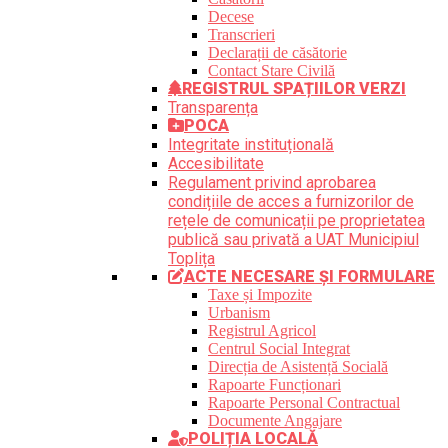
Decese
Transcrieri
Declarații de căsătorie
Contact Stare Civilă
REGISTRUL SPAȚIILOR VERZI
Transparența
POCA
Integritate instituțională
Accesibilitate
Regulament privind aprobarea
condițiile de acces a furnizorilor de
rețele de comunicații pe proprietatea
publică sau privată a UAT Municipiul
Toplița
ACTE NECESARE ȘI FORMULARE
Taxe și Impozite
Urbanism
Registrul Agricol
Centrul Social Integrat
Direcția de Asistență Socială
Rapoarte Funcționari
Rapoarte Personal Contractual
Documente Angajare
POLIȚIA LOCALĂ