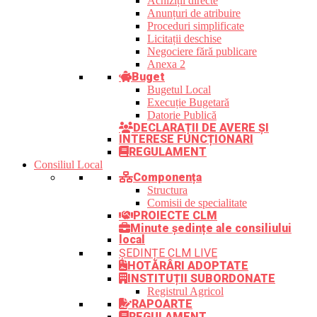
Achiziții directe
Anunțuri de atribuire
Proceduri simplificate
Licitații deschise
Negociere fără publicare
Anexa 2
Buget
Bugetul Local
Execuție Bugetară
Datorie Publică
DECLARAȚII DE AVERE ȘI
INTERESE FUNCȚIONARI
REGULAMENT
Consiliul Local
Componența
Structura
Comisii de specialitate
PROIECTE CLM
Minute ședințe ale consiliului
local
ȘEDINȚE CLM LIVE
HOTĂRÂRI ADOPTATE
INSTITUȚII SUBORDONATE
Registrul Agricol
RAPOARTE
REGULAMENT