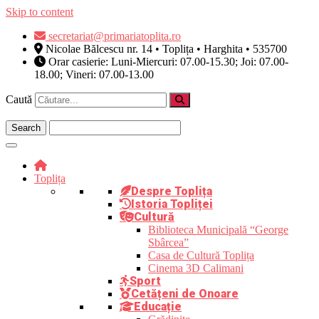
Skip to content
secretariat@primariatoplita.ro
Nicolae Bălcescu nr. 14 • Toplița • Harghita • 535700
Orar casierie: Luni-Miercuri: 07.00-15.30; Joi: 07.00-
18.00; Vineri: 07.00-13.00
Caută
Toplița
Despre Toplița
Istoria Topliței
Cultură
Biblioteca Municipală “George
Sbârcea”
Casa de Cultură Toplița
Cinema 3D Calimani
Sport
Cetățeni de Onoare
Educație