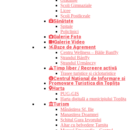
Grădinițe
Școli Gimnaziale
Licee
Școli Postliceale
Sănătate
Spitale
Policlinici
Galerie Foto
Galerie Video
Baze de Agrement
Centru Wellness – Băile Banffy
Ștrandul Bánffy
Ștrandul Urmánczy
Timp liber / Recreere activă
Trasee turistice şi cicloturistice
Centrul Național de Informare si
Promovare Turistica din Toplița
Harta
PUG-GIS
Harta digitală a municipiului Toplița
Turism
Mânăstirea Sf. Ilie
Manastirea Doamnei
Schitul Gura Izvorului
Altar cu belvedere Tarnița