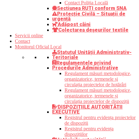
Contact Poliția Locală
Secțiunea RUTI conform SNA
Protecție Civilă – Situații de
urgență
Adăpost câini
Colectarea deșeurilor textile
Servicii online
Contact
Monitorul Oficial Local
Statutul Unității Administrativ-
Teritoriale
Regulamentele privind
Procedurile Administrative
Regulament măsuri metodologice,
organizatorice, termenele și
circulația proiectelor de hotărâri
Regulament măsuri metodologice,
organizatorice, termenele și
circulația proiectelor de dispoziții
DISPOZIȚIILE AUTORITĂȚII
EXECUTIVE
Registrul pentru evidența proiectelor
de dispoziții
Registrul pentru evidența
dispozițiilor