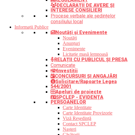
DECLARAȚII DE AVERE ȘI
INTERESE CONSILIERI
Procese verbale ale ședințelor
consiliului local
Informații Publice
Noutăți și Evenimente
Noutăți
Anunțuri
Evenimente
Licitație masă lemnoasă
RELAȚII CU PUBLICUL ȘI PRESA
Comunicate
Investiții
CONCURSURI ȘI ANGAJĂRI
Solicitare/Rapoarte Legea
544/2001
Apeluri de proiecte
SPCLEP - EVIDENȚA
PERSOANELOR
Carte Identitate
Carte Identitate Provizorie
Viză Reședință
Contact SPCLEP
Nașteri
Căsătorii