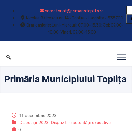
secretariat@primariatoplita.ro
Nicolae Bălcescu nr. 14 • Toplița • Harghita • 535700
Orar casierie: Luni-Miercuri: 07.00-15.30; Joi: 07.00-
18.00; Vineri: 07.00-13.00
Primăria Municipiului Toplița
11 decembrie 2023
Dispoziții-2023
,
Dispozițiile autorității executive
0