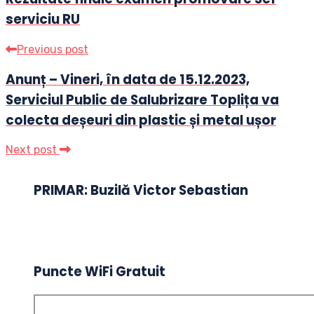
serviciu RU
Previous post
Anunț – Vineri, în data de 15.12.2023,
Serviciul Public de Salubrizare Toplița va
colecta deșeuri din plastic și metal ușor
Next post
PRIMAR: Buzilă Victor Sebastian
Puncte WiFi Gratuit