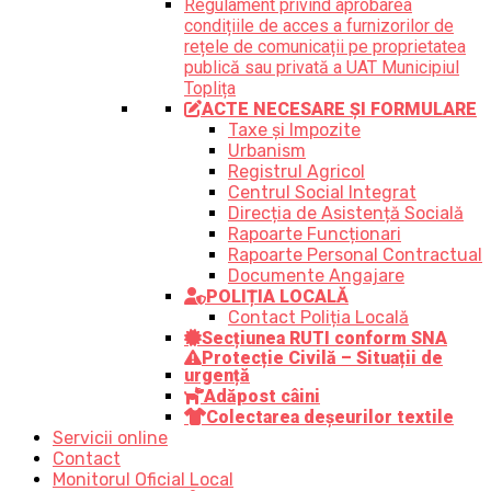
Regulament privind aprobarea
condițiile de acces a furnizorilor de
rețele de comunicații pe proprietatea
publică sau privată a UAT Municipiul
Toplița
ACTE NECESARE ȘI FORMULARE
Taxe și Impozite
Urbanism
Registrul Agricol
Centrul Social Integrat
Direcția de Asistență Socială
Rapoarte Funcționari
Rapoarte Personal Contractual
Documente Angajare
POLIȚIA LOCALĂ
Contact Poliția Locală
Secțiunea RUTI conform SNA
Protecție Civilă – Situații de
urgență
Adăpost câini
Colectarea deșeurilor textile
Servicii online
Contact
Monitorul Oficial Local