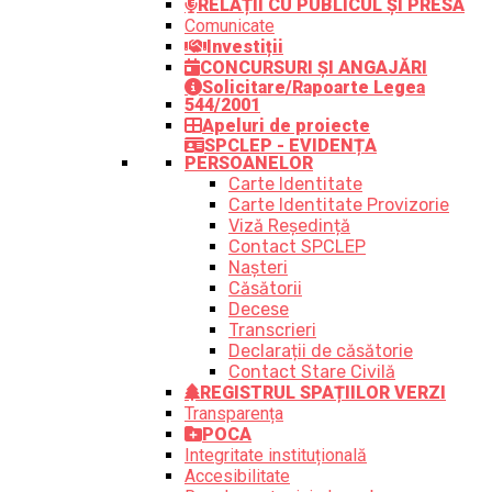
RELAȚII CU PUBLICUL ȘI PRESA
Comunicate
Investiții
CONCURSURI ȘI ANGAJĂRI
Solicitare/Rapoarte Legea
544/2001
Apeluri de proiecte
SPCLEP - EVIDENȚA
PERSOANELOR
Carte Identitate
Carte Identitate Provizorie
Viză Reședință
Contact SPCLEP
Nașteri
Căsătorii
Decese
Transcrieri
Declarații de căsătorie
Contact Stare Civilă
REGISTRUL SPAȚIILOR VERZI
Transparența
POCA
Integritate instituțională
Accesibilitate