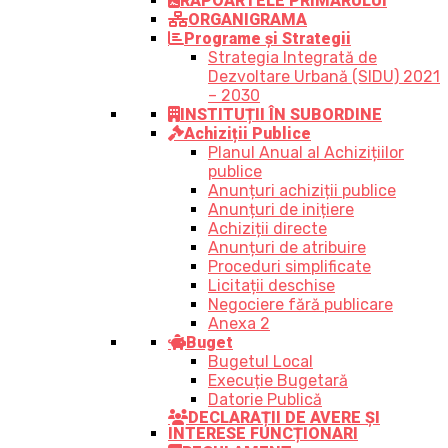
RAPOARTELE PRIMARULUI
ORGANIGRAMA
Programe și Strategii
Strategia Integrată de
Dezvoltare Urbană (SIDU) 2021
– 2030
INSTITUȚII ÎN SUBORDINE
Achiziții Publice
Planul Anual al Achizițiilor
publice
Anunțuri achiziții publice
Anunțuri de inițiere
Achiziții directe
Anunțuri de atribuire
Proceduri simplificate
Licitații deschise
Negociere fără publicare
Anexa 2
Buget
Bugetul Local
Execuție Bugetară
Datorie Publică
DECLARAȚII DE AVERE ȘI
INTERESE FUNCȚIONARI