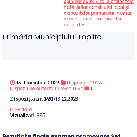
opiniilor cu privire la proiectele
hotărârilor consiliului local și
dispozițiilor primarului, numai
în cazul celor cu caracter
normativ
Primăria Municipiului Toplița
13 decembrie 2023
Dispoziții-2023
,
Dispozițiile autorității executive
0
Dispoziția nr. 1451/13.12.2023
DISP 1451
Vizualizări:
985
Rezultate finale examen promovare Sef