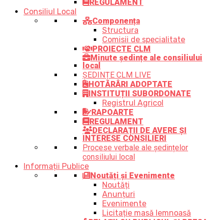
REGULAMENT
Consiliul Local
Componența
Structura
Comisii de specialitate
PROIECTE CLM
Minute ședințe ale consiliului
local
ȘEDINȚE CLM LIVE
HOTĂRÂRI ADOPTATE
INSTITUȚII SUBORDONATE
Registrul Agricol
RAPOARTE
REGULAMENT
DECLARAȚII DE AVERE ȘI
INTERESE CONSILIERI
Procese verbale ale ședințelor
consiliului local
Informații Publice
Noutăți și Evenimente
Noutăți
Anunțuri
Evenimente
Licitație masă lemnoasă