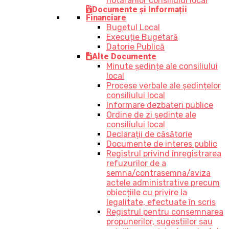
hotărârilor consiliului local
Documente și Informații
Financiare
Bugetul Local
Execuție Bugetară
Datorie Publică
Alte Documente
Minute ședințe ale consiliului
local
Procese verbale ale ședințelor
consiliului local
Informare dezbateri publice
Ordine de zi ședințe ale
consiliului local
Declarații de căsătorie
Documente de interes public
Registrul privind înregistrarea
refuzurilor de a
semna/contrasemna/aviza
actele administrative precum
obiecțiile cu privire la
legalitate, efectuate în scris
Registrul pentru consemnarea
propunerilor, sugestiilor sau