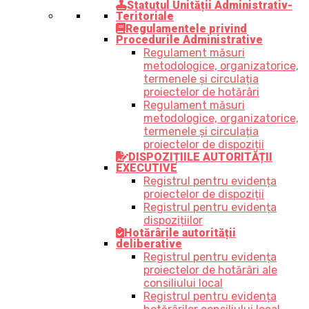
Statutul Unității Administrativ-
Teritoriale
Regulamentele privind
Procedurile Administrative
Regulament măsuri
metodologice, organizatorice,
termenele și circulația
proiectelor de hotărâri
Regulament măsuri
metodologice, organizatorice,
termenele și circulația
proiectelor de dispoziții
DISPOZIȚIILE AUTORITĂȚII
EXECUTIVE
Registrul pentru evidența
proiectelor de dispoziții
Registrul pentru evidența
dispozițiilor
Hotărârile autorității
deliberative
Registrul pentru evidența
proiectelor de hotărâri ale
consiliului local
Registrul pentru evidența