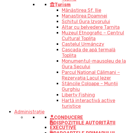
Turism
Mânăstirea Sf. Ilie
Manastirea Doamnei
Schitul Gura Izvorului
Altar cu belvedere Tarnița
Muzeul Etnografic – Centrul
Cultural Toplița
Castelul Urmánczy
Cascada de apă termală
Toplița
Monumentul-mausoleu de la
Gura Secului
Parcul Național Călimani –
Rezervația Lacul Iezer
Stâncile Coloape – Munții
Gurghiu
Liberty Fishing
Hartă interactivă active
turistice
Administrație
CONDUCERE
DISPOZIȚIILE AUTORITĂȚII
EXECUTIVE