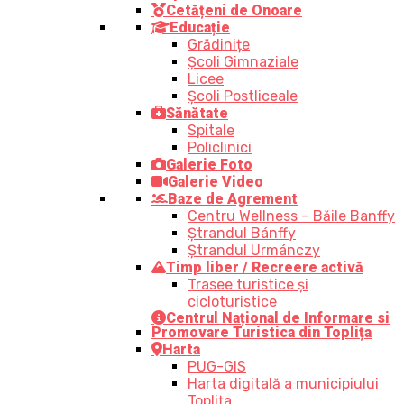
Cetățeni de Onoare
Educație
Grădinițe
Școli Gimnaziale
Licee
Școli Postliceale
Sănătate
Spitale
Policlinici
Galerie Foto
Galerie Video
Baze de Agrement
Centru Wellness – Băile Banffy
Ștrandul Bánffy
Ștrandul Urmánczy
Timp liber / Recreere activă
Trasee turistice şi
cicloturistice
Centrul Național de Informare si
Promovare Turistica din Toplița
Harta
PUG-GIS
Harta digitală a municipiului
Toplița