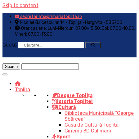
Skip to content
secretariat@primariatoplita.ro
Nicolae Bălcescu nr. 14 • Toplița • Harghita • 535700
Orar casierie: Luni-Miercuri: 07.00-15.30; Joi: 07.00-18.00;
Vineri: 07.00-13.00
Caută
Toplița
Despre Toplița
Istoria Topliței
Cultură
Biblioteca Municipală “George
Sbârcea”
Casa de Cultură Toplița
Cinema 3D Calimani
Sport