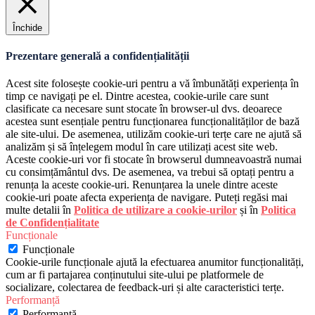
Închide
Prezentare generală a confidențialității
Acest site folosește cookie-uri pentru a vă îmbunătăți experiența în
timp ce navigați pe el. Dintre acestea, cookie-urile care sunt
clasificate ca necesare sunt stocate în browser-ul dvs. deoarece
acestea sunt esențiale pentru funcționarea funcționalităților de bază
ale site-ului. De asemenea, utilizăm cookie-uri terțe care ne ajută să
analizăm și să înțelegem modul în care utilizați acest site web.
Aceste cookie-uri vor fi stocate în browserul dumneavoastră numai
cu consimțământul dvs. De asemenea, va trebui să optați pentru a
renunța la aceste cookie-uri. Renunțarea la unele dintre aceste
cookie-uri poate afecta experiența de navigare. Puteți regăsi mai
multe detalii în
Politica de utilizare a cookie-urilor
și în
Politica
de Confidențialitate
Funcționale
Funcționale
Cookie-urile funcționale ajută la efectuarea anumitor funcționalități,
cum ar fi partajarea conținutului site-ului pe platformele de
socializare, colectarea de feedback-uri și alte caracteristici terțe.
Performanță
Performanță