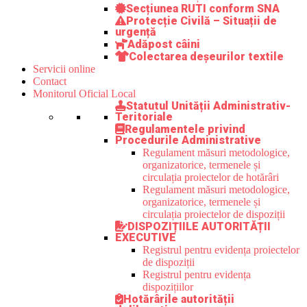
Secțiunea RUTI conform SNA
Protecție Civilă – Situații de
urgență
Adăpost câini
Colectarea deșeurilor textile
Servicii online
Contact
Monitorul Oficial Local
Statutul Unității Administrativ-
Teritoriale
Regulamentele privind
Procedurile Administrative
Regulament măsuri metodologice,
organizatorice, termenele și
circulația proiectelor de hotărâri
Regulament măsuri metodologice,
organizatorice, termenele și
circulația proiectelor de dispoziții
DISPOZIȚIILE AUTORITĂȚII
EXECUTIVE
Registrul pentru evidența proiectelor
de dispoziții
Registrul pentru evidența
dispozițiilor
Hotărârile autorității