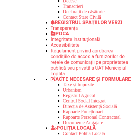
Decese
Transcrieri
Declarații de căsătorie
Contact Stare Civilă
REGISTRUL SPAȚIILOR VERZI
Transparența
POCA
Integritate instituțională
Accesibilitate
Regulament privind aprobarea
condițiile de acces a furnizorilor de
rețele de comunicații pe proprietatea
publică sau privată a UAT Municipiul
Toplița
ACTE NECESARE ȘI FORMULARE
Taxe și Impozite
Urbanism
Registrul Agricol
Centrul Social Integrat
Direcția de Asistență Socială
Rapoarte Funcționari
Rapoarte Personal Contractual
Documente Angajare
POLIȚIA LOCALĂ
Contact Poliția Locală