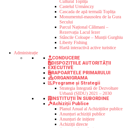
Cultural Toplița
Castelul Urmánczy
Cascada de apă termală Toplița
Monumentul-mausoleu de la Gura
Secului
Parcul Național Călimani –
Rezervația Lacul Iezer
Stâncile Coloape – Munții Gurghiu
Liberty Fishing
Hartă interactivă active turistice
Administrație
CONDUCERE
DISPOZIȚIILE AUTORITĂȚII
EXECUTIVE
RAPOARTELE PRIMARULUI
ORGANIGRAMA
Programe și Strategii
Strategia Integrată de Dezvoltare
Urbană (SIDU) 2021 – 2030
INSTITUȚII ÎN SUBORDINE
Achiziții Publice
Planul Anual al Achizițiilor publice
Anunțuri achiziții publice
Anunțuri de inițiere
Achiziții directe