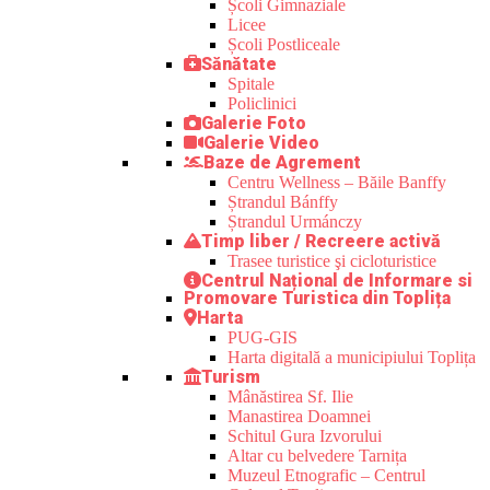
Școli Gimnaziale
Licee
Școli Postliceale
Sănătate
Spitale
Policlinici
Galerie Foto
Galerie Video
Baze de Agrement
Centru Wellness – Băile Banffy
Ștrandul Bánffy
Ștrandul Urmánczy
Timp liber / Recreere activă
Trasee turistice şi cicloturistice
Centrul Național de Informare si
Promovare Turistica din Toplița
Harta
PUG-GIS
Harta digitală a municipiului Toplița
Turism
Mânăstirea Sf. Ilie
Manastirea Doamnei
Schitul Gura Izvorului
Altar cu belvedere Tarnița
Muzeul Etnografic – Centrul