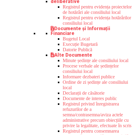
deliberative
Registrul pentru evidența proiectelor
de hotărâri ale consiliului local
Registrul pentru evidența hotărârilor
consiliului local
Documente și Informații
Financiare
Bugetul Local
Execuție Bugetară
Datorie Publică
Alte Documente
Minute ședințe ale consiliului local
Procese verbale ale ședințelor
consiliului local
Informare dezbateri publice
Ordine de zi ședințe ale consiliului
local
Declarații de căsătorie
Documente de interes public
Registrul privind înregistrarea
refuzurilor de a
semna/contrasemna/aviza actele
administrative precum obiecțiile cu
privire la legalitate, efectuate în scris
Registrul pentru consemnarea