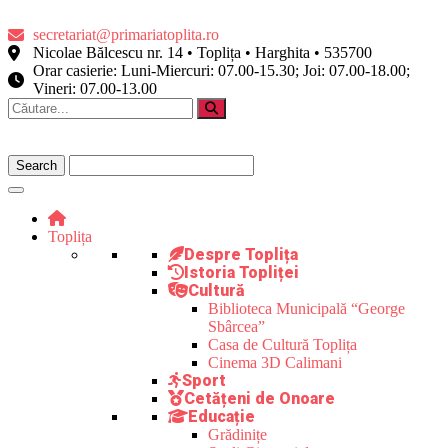
secretariat@primariatoplita.ro
Nicolae Bălcescu nr. 14 • Toplița • Harghita • 535700
Orar casierie: Luni-Miercuri: 07.00-15.30; Joi: 07.00-18.00;
Vineri: 07.00-13.00
Toplița
Despre Toplița
Istoria Topliței
Cultură
Biblioteca Municipală “George
Sbârcea”
Casa de Cultură Toplița
Cinema 3D Calimani
Sport
Cetățeni de Onoare
Educație
Grădinițe