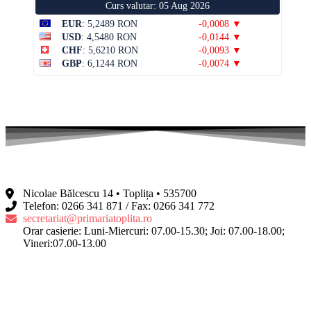
Curs valutar: 05 Aug 2026
EUR
: 5,2489 RON
-0,0008 ▼
USD
: 4,5480 RON
-0,0144 ▼
CHF
: 5,6210 RON
-0,0093 ▼
GBP
: 6,1244 RON
-0,0074 ▼
Nicolae Bălcescu 14 • Toplița • 535700
Telefon: 0266 341 871 / Fax: 0266 341 772
secretariat@primariatoplita.ro
Orar casierie: Luni-Miercuri: 07.00-15.30; Joi: 07.00-18.00;
Vineri:07.00-13.00