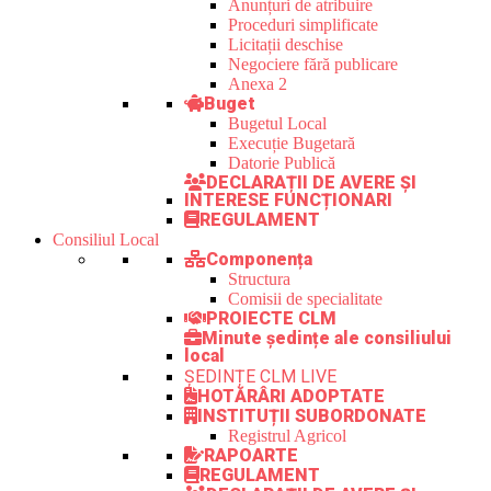
Anunțuri de atribuire
Proceduri simplificate
Licitații deschise
Negociere fără publicare
Anexa 2
Buget
Bugetul Local
Execuție Bugetară
Datorie Publică
DECLARAȚII DE AVERE ȘI
INTERESE FUNCȚIONARI
REGULAMENT
Consiliul Local
Componența
Structura
Comisii de specialitate
PROIECTE CLM
Minute ședințe ale consiliului
local
ȘEDINȚE CLM LIVE
HOTĂRÂRI ADOPTATE
INSTITUȚII SUBORDONATE
Registrul Agricol
RAPOARTE
REGULAMENT