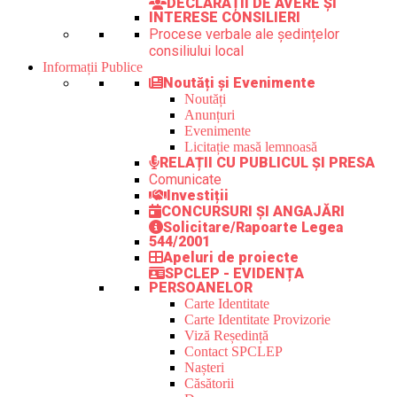
DECLARAȚII DE AVERE ȘI
INTERESE CONSILIERI
Procese verbale ale ședințelor
consiliului local
Informații Publice
Noutăți și Evenimente
Noutăți
Anunțuri
Evenimente
Licitație masă lemnoasă
RELAȚII CU PUBLICUL ȘI PRESA
Comunicate
Investiții
CONCURSURI ȘI ANGAJĂRI
Solicitare/Rapoarte Legea
544/2001
Apeluri de proiecte
SPCLEP - EVIDENȚA
PERSOANELOR
Carte Identitate
Carte Identitate Provizorie
Viză Reședință
Contact SPCLEP
Nașteri
Căsătorii