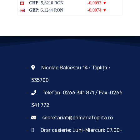
CHF
: 5,6210 RON
-0,0093 ▼
GBP
: 6,1244 RON
-0,0074 ▼
Nicolae Bălcescu 14 • Toplița •
535700
Telefon: 0266 341 871 / Fax: 0266
341 772
secretariat@primariatoplita.ro
Orar casierie: Luni-Miercuri: 07.00-