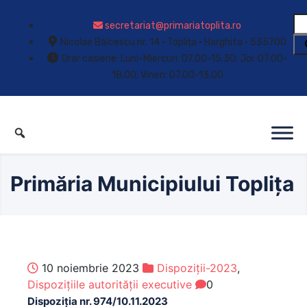
secretariat@primariatoplita.ro
Nicolae Bălcescu nr. 14 • Toplița • Harghita • 535700
Orar casierie: Luni-Miercuri: 07.00-15.30; Joi: 07.00-
18.00; Vineri: 07.00-13.00
Primăria Municipiului Toplița
10 noiembrie 2023
Dispoziții-2023
,
Dispozițiile autorității executive
0
Dispoziția nr. 974/10.11.2023