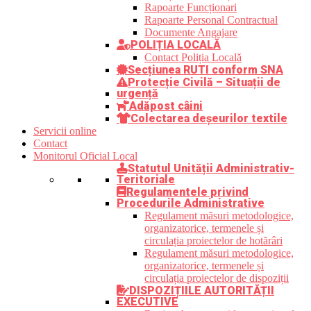
Rapoarte Funcționari
Rapoarte Personal Contractual
Documente Angajare
POLIȚIA LOCALĂ
Contact Poliția Locală
Secțiunea RUTI conform SNA
Protecție Civilă – Situații de
urgență
Adăpost câini
Colectarea deșeurilor textile
Servicii online
Contact
Monitorul Oficial Local
Statutul Unității Administrativ-
Teritoriale
Regulamentele privind
Procedurile Administrative
Regulament măsuri metodologice,
organizatorice, termenele și
circulația proiectelor de hotărâri
Regulament măsuri metodologice,
organizatorice, termenele și
circulația proiectelor de dispoziții
DISPOZIȚIILE AUTORITĂȚII
EXECUTIVE