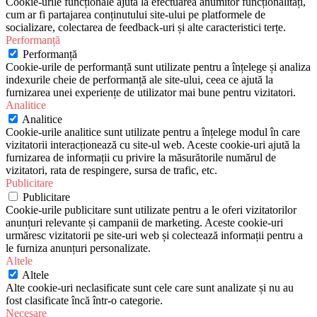
Cookie-urile funcționale ajută la efectuarea anumitor funcționalități,
cum ar fi partajarea conținutului site-ului pe platformele de
socializare, colectarea de feedback-uri și alte caracteristici terțe.
Performanță
Performanță
Cookie-urile de performanță sunt utilizate pentru a înțelege și analiza
indexurile cheie de performanță ale site-ului, ceea ce ajută la
furnizarea unei experiențe de utilizator mai bune pentru vizitatori.
Analitice
Analitice
Cookie-urile analitice sunt utilizate pentru a înțelege modul în care
vizitatorii interacționează cu site-ul web. Aceste cookie-uri ajută la
furnizarea de informații cu privire la măsurătorile numărul de
vizitatori, rata de respingere, sursa de trafic, etc.
Publicitare
Publicitare
Cookie-urile publicitare sunt utilizate pentru a le oferi vizitatorilor
anunțuri relevante și campanii de marketing. Aceste cookie-uri
urmăresc vizitatorii pe site-uri web și colectează informații pentru a
le furniza anunțuri personalizate.
Altele
Altele
Alte cookie-uri neclasificate sunt cele care sunt analizate și nu au
fost clasificate încă într-o categorie.
Necesare