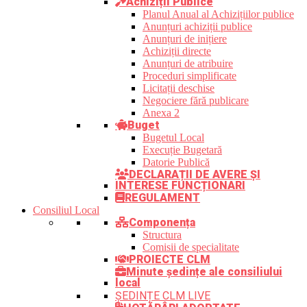
Achiziții Publice
Planul Anual al Achizițiilor publice
Anunțuri achiziții publice
Anunțuri de inițiere
Achiziții directe
Anunțuri de atribuire
Proceduri simplificate
Licitații deschise
Negociere fără publicare
Anexa 2
Buget
Bugetul Local
Execuție Bugetară
Datorie Publică
DECLARAȚII DE AVERE ȘI
INTERESE FUNCȚIONARI
REGULAMENT
Consiliul Local
Componența
Structura
Comisii de specialitate
PROIECTE CLM
Minute ședințe ale consiliului
local
ȘEDINȚE CLM LIVE