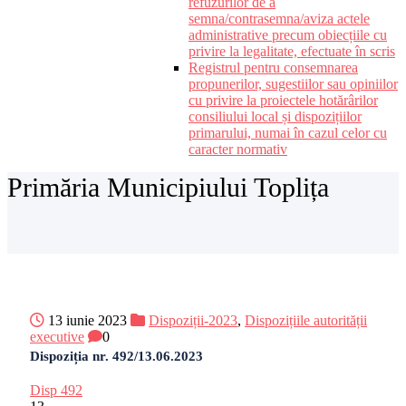
refuzurilor de a
semna/contrasemna/aviza actele
administrative precum obiecțiile cu
privire la legalitate, efectuate în scris
Registrul pentru consemnarea
propunerilor, sugestiilor sau opiniilor
cu privire la proiectele hotărârilor
consiliului local și dispozițiilor
primarului, numai în cazul celor cu
caracter normativ
Primăria Municipiului Toplița
13 iunie 2023
Dispoziții-2023
,
Dispozițiile autorității
executive
0
Dispoziția nr. 492/13.06.2023
Disp 492