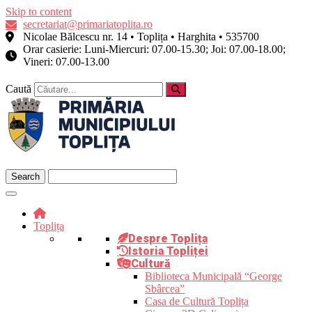
Skip to content
secretariat@primariatoplita.ro
Nicolae Bălcescu nr. 14 • Toplița • Harghita • 535700
Orar casierie: Luni-Miercuri: 07.00-15.30; Joi: 07.00-18.00;
Vineri: 07.00-13.00
Caută
Toplița
Despre Toplița
Istoria Topliței
Cultură
Biblioteca Municipală “George
Sbârcea”
Casa de Cultură Toplița