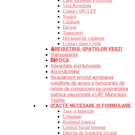
Carte Identitate Provizorie
Viză Reședință
Contact SPCLEP
Nașteri
Căsătorii
Decese
Transcrieri
Declarații de căsătorie
Contact Stare Civilă
REGISTRUL SPAȚIILOR VERZI
Transparența
POCA
Integritate instituțională
Accesibilitate
Regulament privind aprobarea
condițiile de acces a furnizorilor de
rețele de comunicații pe proprietatea
publică sau privată a UAT Municipiul
Toplița
ACTE NECESARE ȘI FORMULARE
Taxe și Impozite
Urbanism
Registrul Agricol
Centrul Social Integrat
Direcția de Asistență Socială