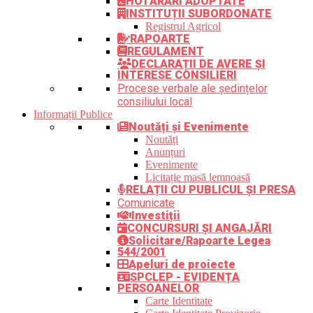
HOTĂRÂRI ADOPTATE
INSTITUȚII SUBORDONATE
Registrul Agricol
RAPOARTE
REGULAMENT
DECLARAȚII DE AVERE ȘI
INTERESE CONSILIERI
Procese verbale ale ședințelor
consiliului local
Informații Publice
Noutăți și Evenimente
Noutăți
Anunțuri
Evenimente
Licitație masă lemnoasă
RELAȚII CU PUBLICUL ȘI PRESA
Comunicate
Investiții
CONCURSURI ȘI ANGAJĂRI
Solicitare/Rapoarte Legea
544/2001
Apeluri de proiecte
SPCLEP - EVIDENȚA
PERSOANELOR
Carte Identitate