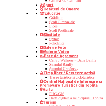
Cinema 3D Calimani
Sport
Cetățeni de Onoare
Educație
Grădinițe
Școli Gimnaziale
Licee
Școli Postliceale
Sănătate
Spitale
Policlinici
Galerie Foto
Galerie Video
Baze de Agrement
Centru Wellness – Băile Banffy
Ștrandul Bánffy
Ștrandul Urmánczy
Timp liber / Recreere activă
Trasee turistice şi cicloturistice
Centrul Național de Informare si
Promovare Turistica din Toplița
Harta
PUG-GIS
Harta digitală a municipiului Toplița
Turism