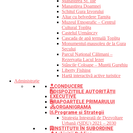
Mânăstirea Sf. Ilie
Manastirea Doamnei
Schitul Gura Izvorului
Altar cu belvedere Tarnița
Muzeul Etnografic – Centrul
Cultural Toplița
Castelul Urmánczy
Cascada de apă termală Toplița
Monumentul-mausoleu de la Gura
Secului
Parcul Național Călimani –
Rezervația Lacul Iezer
Stâncile Coloape – Munții Gurghiu
Liberty Fishing
Hartă interactivă active turistice
Administrație
CONDUCERE
DISPOZIȚIILE AUTORITĂȚII
EXECUTIVE
RAPOARTELE PRIMARULUI
ORGANIGRAMA
Programe și Strategii
Strategia Integrată de Dezvoltare
Urbană (SIDU) 2021 – 2030
INSTITUȚII ÎN SUBORDINE