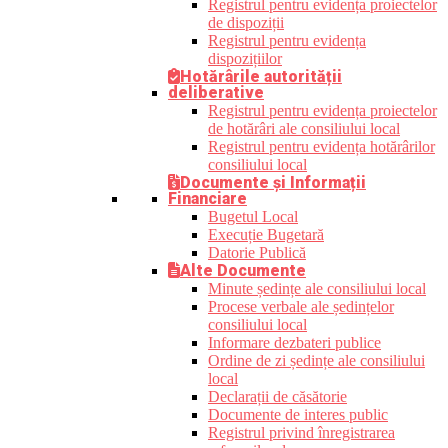
Registrul pentru evidența proiectelor
de dispoziții
Registrul pentru evidența
dispozițiilor
Hotărârile autorității
deliberative
Registrul pentru evidența proiectelor
de hotărâri ale consiliului local
Registrul pentru evidența hotărârilor
consiliului local
Documente și Informații
Financiare
Bugetul Local
Execuție Bugetară
Datorie Publică
Alte Documente
Minute ședințe ale consiliului local
Procese verbale ale ședințelor
consiliului local
Informare dezbateri publice
Ordine de zi ședințe ale consiliului
local
Declarații de căsătorie
Documente de interes public
Registrul privind înregistrarea