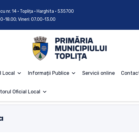
cu nr. 14 • Toplița • Harghita • 535700
.00-18.00; Vineri: 07.00-13.00
l Local
Informații Publice
Servicii online
Contac
torul Oficial Local
a