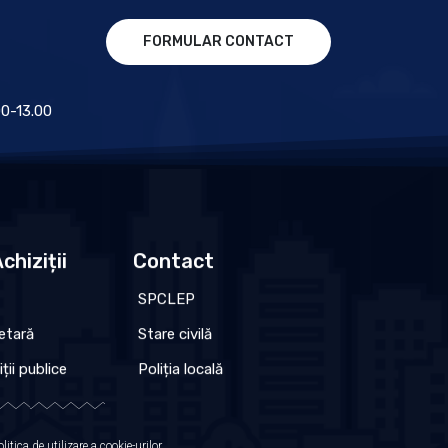
FORMULAR CONTACT
.00-13.00
chiziții
Contact
SPCLEP
etară
Stare civilă
iții publice
Poliția locală
olitica de utilizare a cookie-urilor