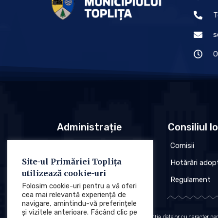
T
s
O
Administrație
Consiliul l
Conducere
Comisii
Site-ul Primăriei Toplița
Organigrama
Hotărâri adop
utilizează cookie-uri
Regulament
Regulament
Folosim cookie-uri pentru a vă oferi
cea mai relevantă experiență de
navigare, amintindu-vă preferințele
și vizitele anterioare. Făcând clic pe
Protecția datelor cu caracter p