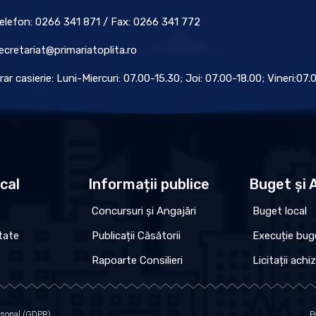
elefon: 0266 341 871 / Fax: 0266 341 772
ecretariat@primariatoplita.ro
rar casierie: Luni-Miercuri: 07.00-15.30; Joi: 07.00-18.00; Vineri:07
ocal
Informații publice
Buget și A
Concursuri și Angajări
Buget local
tate
Publicații Căsătorii
Execuție bug
Rapoarte Consilieri
Licitații achiz
ersonal (GDPR)
P