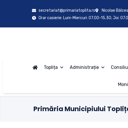
secretariat@primariatoplita.ro
Nicolae Bălces
Orar casierie: Luni-Miercuri: 07.00-15.30; Joi: 07
Toplița
Administrație
Consiliu
Moni
Primăria Municipiului Topliț