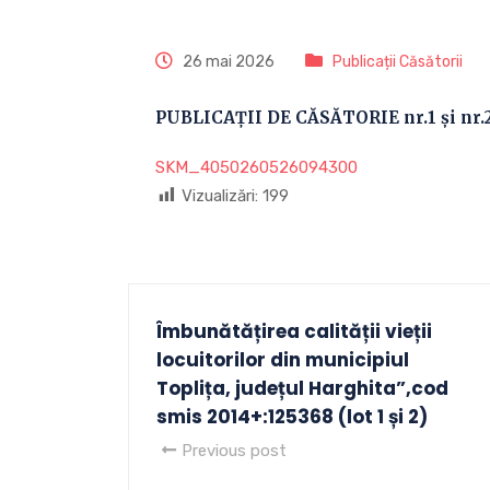
26 mai 2026
Publicații Căsătorii
PUBLICAȚII DE CĂSĂTORIE nr.1 și nr.2
SKM_4050260526094300
Vizualizări:
199
Îmbunătățirea calității vieții
locuitorilor din municipiul
Toplița, județul Harghita”,cod
smis 2014+:125368 (lot 1 și 2)
Previous post