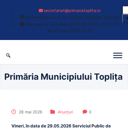
secretariat@primariatoplita.ro
Nicolae Bălcescu nr. 14 • Toplița • Harghita • 535700
Orar casierie: Luni-Miercuri: 07.00-15.30; Joi: 07.00-
18.00; Vineri: 07.00-13.00
Primăria Municipiului Toplița
28 mai 2026
Anunțuri
0
Vineri, în data de 29.05.2026 Serviciul Public de