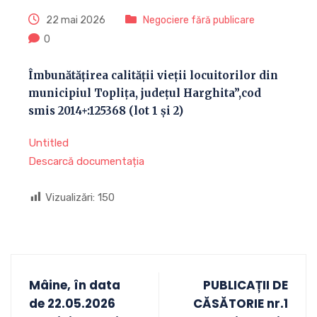
22 mai 2026
Negociere fără publicare
0
Îmbunătățirea calității vieții locuitorilor din
municipiul Toplița, județul Harghita”,cod
smis 2014+:125368 (lot 1 și 2)
Untitled
Descarcă documentația
Vizualizări:
150
Mâine, în data
PUBLICAȚII DE
de 22.05.2026
CĂSĂTORIE nr.1