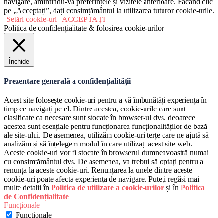
navigare, amintindu-vă preferințele și vizitele anterioare. Făcând clic
pe „Acceptați”, dați consimțământul la utilizarea tuturor cookie-urile.
Setări cookie-uri
ACCEPTAȚI
Politica de confidențialitate & folosirea cookie-urilor
Închide
Prezentare generală a confidențialității
Acest site folosește cookie-uri pentru a vă îmbunătăți experiența în
timp ce navigați pe el. Dintre acestea, cookie-urile care sunt
clasificate ca necesare sunt stocate în browser-ul dvs. deoarece
acestea sunt esențiale pentru funcționarea funcționalităților de bază
ale site-ului. De asemenea, utilizăm cookie-uri terțe care ne ajută să
analizăm și să înțelegem modul în care utilizați acest site web.
Aceste cookie-uri vor fi stocate în browserul dumneavoastră numai
cu consimțământul dvs. De asemenea, va trebui să optați pentru a
renunța la aceste cookie-uri. Renunțarea la unele dintre aceste
cookie-uri poate afecta experiența de navigare. Puteți regăsi mai
multe detalii în
Politica de utilizare a cookie-urilor
și în
Politica
de Confidențialitate
Funcționale
Funcționale