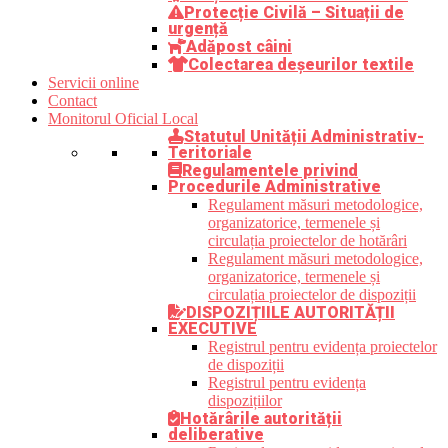
Protecție Civilă – Situații de
urgență
Adăpost câini
Colectarea deșeurilor textile
Servicii online
Contact
Monitorul Oficial Local
Statutul Unității Administrativ-
Teritoriale
Regulamentele privind
Procedurile Administrative
Regulament măsuri metodologice,
organizatorice, termenele și
circulația proiectelor de hotărâri
Regulament măsuri metodologice,
organizatorice, termenele și
circulația proiectelor de dispoziții
DISPOZIȚIILE AUTORITĂȚII
EXECUTIVE
Registrul pentru evidența proiectelor
de dispoziții
Registrul pentru evidența
dispozițiilor
Hotărârile autorității
deliberative