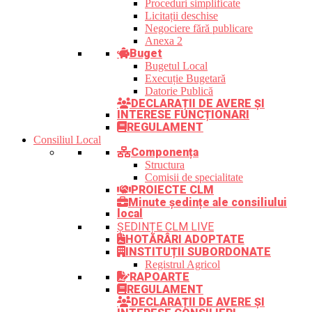
Proceduri simplificate
Licitații deschise
Negociere fără publicare
Anexa 2
Buget
Bugetul Local
Execuție Bugetară
Datorie Publică
DECLARAȚII DE AVERE ȘI
INTERESE FUNCȚIONARI
REGULAMENT
Consiliul Local
Componența
Structura
Comisii de specialitate
PROIECTE CLM
Minute ședințe ale consiliului
local
ȘEDINȚE CLM LIVE
HOTĂRÂRI ADOPTATE
INSTITUȚII SUBORDONATE
Registrul Agricol
RAPOARTE
REGULAMENT
DECLARAȚII DE AVERE ȘI