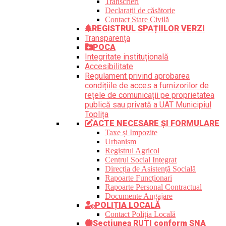
Transcrieri
Declarații de căsătorie
Contact Stare Civilă
REGISTRUL SPAȚIILOR VERZI
Transparența
POCA
Integritate instituțională
Accesibilitate
Regulament privind aprobarea
condițiile de acces a furnizorilor de
rețele de comunicații pe proprietatea
publică sau privată a UAT Municipiul
Toplița
ACTE NECESARE ȘI FORMULARE
Taxe și Impozite
Urbanism
Registrul Agricol
Centrul Social Integrat
Direcția de Asistență Socială
Rapoarte Funcționari
Rapoarte Personal Contractual
Documente Angajare
POLIȚIA LOCALĂ
Contact Poliția Locală
Secțiunea RUTI conform SNA