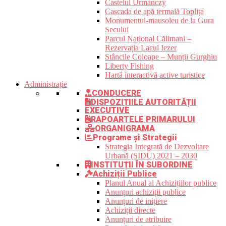
Castelul Urmánczy
Cascada de apă termală Toplița
Monumentul-mausoleu de la Gura
Secului
Parcul Național Călimani –
Rezervația Lacul Iezer
Stâncile Coloape – Munții Gurghiu
Liberty Fishing
Hartă interactivă active turistice
Administrație
CONDUCERE
DISPOZIȚIILE AUTORITĂȚII
EXECUTIVE
RAPOARTELE PRIMARULUI
ORGANIGRAMA
Programe și Strategii
Strategia Integrată de Dezvoltare
Urbană (SIDU) 2021 – 2030
INSTITUȚII ÎN SUBORDINE
Achiziții Publice
Planul Anual al Achizițiilor publice
Anunțuri achiziții publice
Anunțuri de inițiere
Achiziții directe
Anunțuri de atribuire