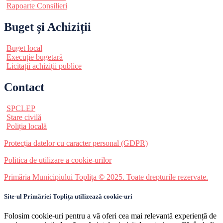
Rapoarte Consilieri
Buget și Achiziții
Buget local
Execuție bugetară
Licitații achiziții publice
Contact
SPCLEP
Stare civilă
Poliția locală
Protecția datelor cu caracter personal (GDPR)
Politica de utilizare a cookie-urilor
Primăria Municipiului Toplița © 2025. Toate drepturile rezervate.
Site-ul Primăriei Toplița utilizează cookie-uri
Folosim cookie-uri pentru a vă oferi cea mai relevantă experiență de