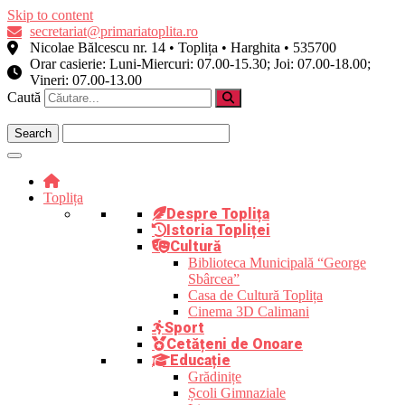
Skip to content
secretariat@primariatoplita.ro
Nicolae Bălcescu nr. 14 • Toplița • Harghita • 535700
Orar casierie: Luni-Miercuri: 07.00-15.30; Joi: 07.00-18.00;
Vineri: 07.00-13.00
Caută
Toplița
Despre Toplița
Istoria Topliței
Cultură
Biblioteca Municipală “George
Sbârcea”
Casa de Cultură Toplița
Cinema 3D Calimani
Sport
Cetățeni de Onoare
Educație
Grădinițe
Școli Gimnaziale