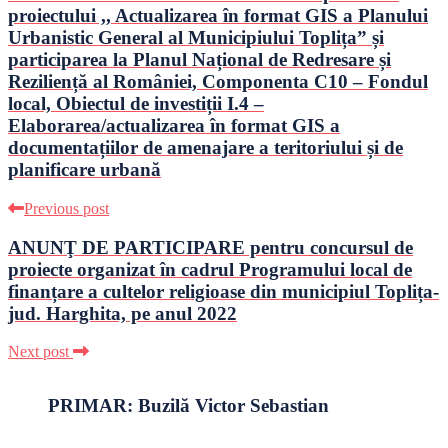
proiectului ,, Actualizarea în format GIS a Planului
Urbanistic General al Municipiului Toplița” și
participarea la Planul Național de Redresare și
Reziliență al României, Componenta C10 – Fondul
local, Obiectul de investiții I.4 –
Elaborarea/actualizarea în format GIS a
documentațiilor de amenajare a teritoriului și de
planificare urbană
Previous post
ANUNŢ DE PARTICIPARE pentru concursul de
proiecte organizat în cadrul Programului local de
finanțare a cultelor religioase din municipiul Toplița-
jud. Harghita, pe anul 2022
Next post
PRIMAR: Buzilă Victor Sebastian