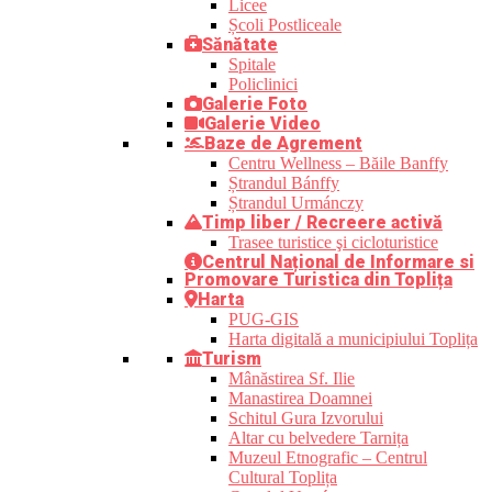
Licee
Școli Postliceale
Sănătate
Spitale
Policlinici
Galerie Foto
Galerie Video
Baze de Agrement
Centru Wellness – Băile Banffy
Ștrandul Bánffy
Ștrandul Urmánczy
Timp liber / Recreere activă
Trasee turistice şi cicloturistice
Centrul Național de Informare si
Promovare Turistica din Toplița
Harta
PUG-GIS
Harta digitală a municipiului Toplița
Turism
Mânăstirea Sf. Ilie
Manastirea Doamnei
Schitul Gura Izvorului
Altar cu belvedere Tarnița
Muzeul Etnografic – Centrul
Cultural Toplița