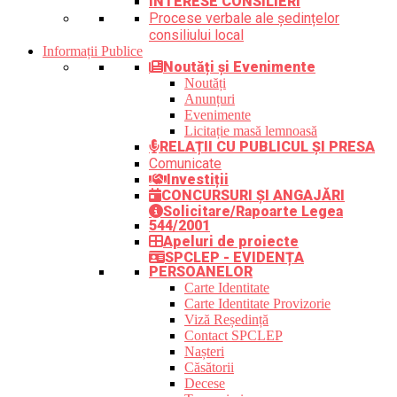
INTERESE CONSILIERI
Procese verbale ale ședințelor
consiliului local
Informații Publice
Noutăți și Evenimente
Noutăți
Anunțuri
Evenimente
Licitație masă lemnoasă
RELAȚII CU PUBLICUL ȘI PRESA
Comunicate
Investiții
CONCURSURI ȘI ANGAJĂRI
Solicitare/Rapoarte Legea
544/2001
Apeluri de proiecte
SPCLEP - EVIDENȚA
PERSOANELOR
Carte Identitate
Carte Identitate Provizorie
Viză Reședință
Contact SPCLEP
Nașteri
Căsătorii
Decese