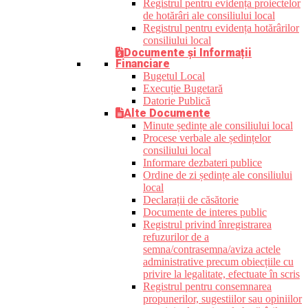
Registrul pentru evidența proiectelor
de hotărâri ale consiliului local
Registrul pentru evidența hotărârilor
consiliului local
Documente și Informații
Financiare
Bugetul Local
Execuție Bugetară
Datorie Publică
Alte Documente
Minute ședințe ale consiliului local
Procese verbale ale ședințelor
consiliului local
Informare dezbateri publice
Ordine de zi ședințe ale consiliului
local
Declarații de căsătorie
Documente de interes public
Registrul privind înregistrarea
refuzurilor de a
semna/contrasemna/aviza actele
administrative precum obiecțiile cu
privire la legalitate, efectuate în scris
Registrul pentru consemnarea
propunerilor, sugestiilor sau opiniilor