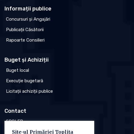
Informații publice
Concursuri și Angajări
Publicații Căsătorii
Rapoarte Consilieri
Buget și Achiziții
Buget local
Execuție bugetară
Licitații achiziții publice
Contact
SPCLEP
Site-ul Primăriei Toplița
Stare civilă