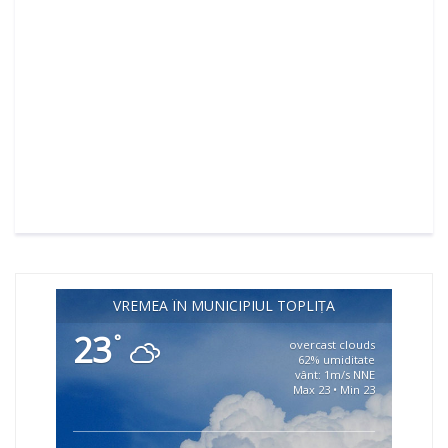
VREMEA ÎN MUNICIPIUL TOPLIȚA
23
°
overcast clouds
62% umiditate
vânt: 1m/s NNE
Max 23 • Min 23