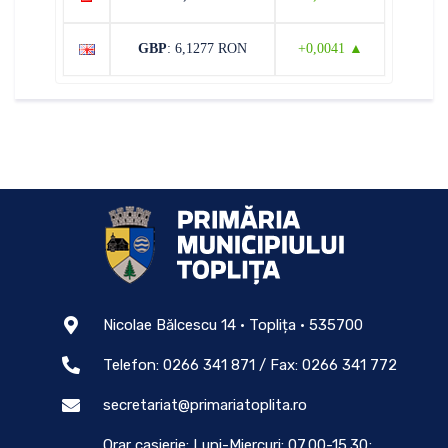
GBP
: 6,1277 RON
+0,0041 ▲
Nicolae Bălcescu 14 • Toplița • 535700
Telefon: 0266 341 871 / Fax: 0266 341 772
secretariat@primariatoplita.ro
Orar casierie: Luni-Miercuri: 07.00-15.30;