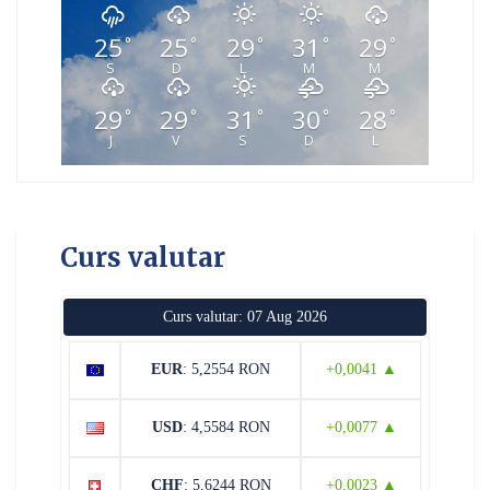
25
25
29
31
29
°
°
°
°
°
S
D
L
M
M
29
29
31
30
28
°
°
°
°
°
J
V
S
D
L
Curs valutar
Curs valutar: 07 Aug 2026
EUR
: 5,2554 RON
+0,0041 ▲
USD
: 4,5584 RON
+0,0077 ▲
CHF
: 5,6244 RON
+0,0023 ▲