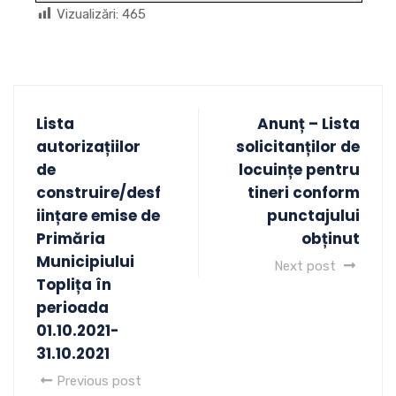
Vizualizări:
465
Lista
Anunț – Lista
autorizațiilor
solicitanților de
de
locuințe pentru
construire/desf
tineri conform
iințare emise de
punctajului
Primăria
obținut
Municipiului
Next post
Toplița în
perioada
01.10.2021-
31.10.2021
Previous post