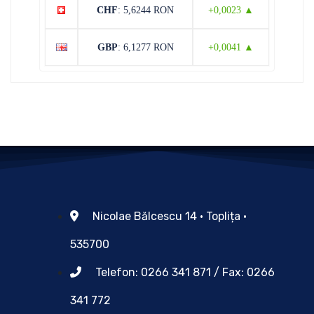
CHF
: 5,6244 RON
+0,0023 ▲
GBP
: 6,1277 RON
+0,0041 ▲
Nicolae Bălcescu 14 • Toplița •
535700
Telefon: 0266 341 871 / Fax: 0266
341 772