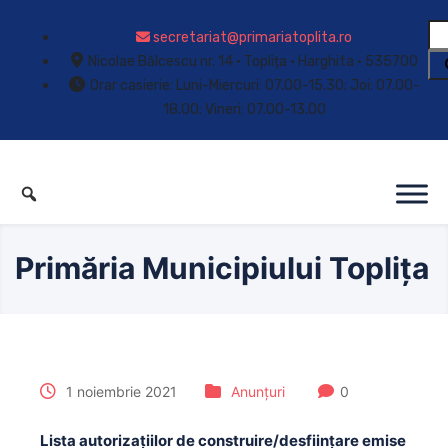
secretariat@primariatoplita.ro
Nicolae Bălcescu nr. 14 • Toplița • Harghita • 535700
Orar casierie: Luni-Miercuri: 07.00-15.30; Joi: 07.00-
18.00; Vineri: 07.00-13.00
Primăria Municipiului Toplița
1 noiembrie 2021
Anunțuri
0
Lista autorizațiilor de construire/desființare emise