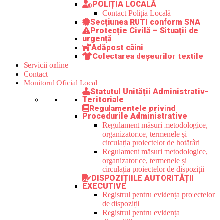
POLIȚIA LOCALĂ
Contact Poliția Locală
Secțiunea RUTI conform SNA
Protecție Civilă – Situații de
urgență
Adăpost câini
Colectarea deșeurilor textile
Servicii online
Contact
Monitorul Oficial Local
Statutul Unității Administrativ-
Teritoriale
Regulamentele privind
Procedurile Administrative
Regulament măsuri metodologice,
organizatorice, termenele și
circulația proiectelor de hotărâri
Regulament măsuri metodologice,
organizatorice, termenele și
circulația proiectelor de dispoziții
DISPOZIȚIILE AUTORITĂȚII
EXECUTIVE
Registrul pentru evidența proiectelor
de dispoziții
Registrul pentru evidența