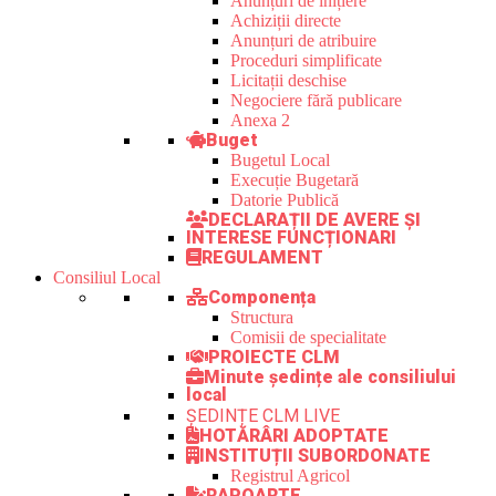
Anunțuri de inițiere
Achiziții directe
Anunțuri de atribuire
Proceduri simplificate
Licitații deschise
Negociere fără publicare
Anexa 2
Buget
Bugetul Local
Execuție Bugetară
Datorie Publică
DECLARAȚII DE AVERE ȘI
INTERESE FUNCȚIONARI
REGULAMENT
Consiliul Local
Componența
Structura
Comisii de specialitate
PROIECTE CLM
Minute ședințe ale consiliului
local
ȘEDINȚE CLM LIVE
HOTĂRÂRI ADOPTATE
INSTITUȚII SUBORDONATE
Registrul Agricol
RAPOARTE