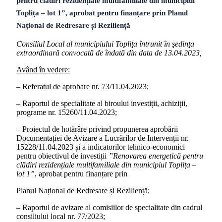
pentru clădiri rezidențiale multifamiliale din municipiul
Toplița – lot 1”, aprobat pentru finanțare prin Planul
Național de Redresare și Reziliență
Consiliul Local al municipiului Topliţa întrunit în şedinţa
extraordinară convocată de îndată din data de 13.04.2023,
Având în vedere:
– Referatul de aprobare nr. 73/11.04.2023;
– Raportul de specialitate al biroului investiții, achiziții,
programe nr. 15260/11.04.2023;
– Proiectul de hotărâre privind propunerea aprobării
Documentației de Avizare a Lucrărilor de Intervenții nr.
15228/11.04.2023 și a indicatorilor tehnico-economici
pentru obiectivul de investiții
”
Renovarea energetică pentru
clădiri rezidențiale multifamiliale din municipiul Toplița –
lot 1”
, aprobat pentru finanțare prin
Planul Național de Redresare și Reziliență;
– Raportul de avizare al comisiilor de specialitate din cadrul
consiliului local nr. 77/2023;