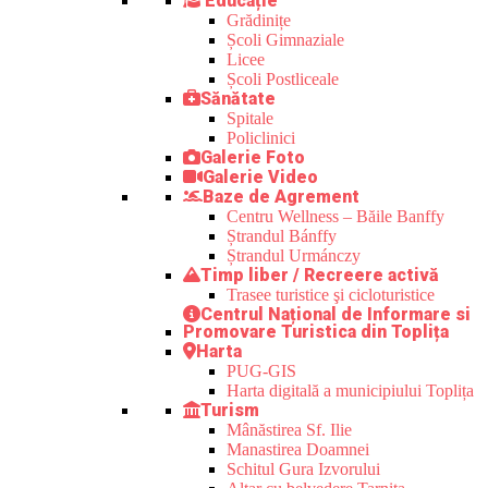
Educație
Grădinițe
Școli Gimnaziale
Licee
Școli Postliceale
Sănătate
Spitale
Policlinici
Galerie Foto
Galerie Video
Baze de Agrement
Centru Wellness – Băile Banffy
Ștrandul Bánffy
Ștrandul Urmánczy
Timp liber / Recreere activă
Trasee turistice şi cicloturistice
Centrul Național de Informare si
Promovare Turistica din Toplița
Harta
PUG-GIS
Harta digitală a municipiului Toplița
Turism
Mânăstirea Sf. Ilie
Manastirea Doamnei
Schitul Gura Izvorului