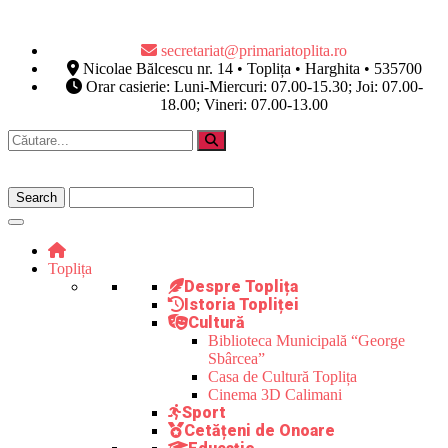
secretariat@primariatoplita.ro
Nicolae Bălcescu nr. 14 • Toplița • Harghita • 535700
Orar casierie: Luni-Miercuri: 07.00-15.30; Joi: 07.00-
18.00; Vineri: 07.00-13.00
Toplița
Despre Toplița
Istoria Topliței
Cultură
Biblioteca Municipală “George
Sbârcea”
Casa de Cultură Toplița
Cinema 3D Calimani
Sport
Cetățeni de Onoare