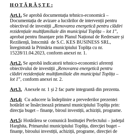
H O T Ă R Ă Ş T E :
Art.1.
Se aprobă documentația tehnico-economică –
Documentația de avizare a lucrărilor de intervenții pentru
obiectivul de investiții „
Renovarea energetică pentru clădiri
rezidențiale multifamiliale din municipiul Toplița – lot 1
”,
aprobat pentru finanțare prin Planul Național de Redresare și
Reziliență, întocmită de S.C. KES BUSINESS SRL,
înregistrată la Primăria municipiului Toplița cu nr.
15228/11.04.2023, conform anexei nr. 1.
Art.2.
Se aprobă indicatorii tehnico-economici aferenți
obiectivului de investiții „
Renovarea energetică pentru
clădiri rezidențiale multifamiliale din municipiul Toplița –
lot 1
”, conform anexei nr. 2.
Art.3.
Anexele nr. 1 și 2 fac parte integrantă din prezenta.
Art.4:
Cu aducere la îndeplinire a prevederilor prezentei
hotărâri se însărcinează primarul municipiului Toplița prin:
direcţia buget – finanţe, biroul investiții, achiziții, programe.
Art.5
:
Hotărârea se comunică Instituţiei Prefectului – judeţul
Harghita, Primarului municipiului Toplița, direcţiei buget –
finanţe, biroului investiții, achiziții, programe, direcției de