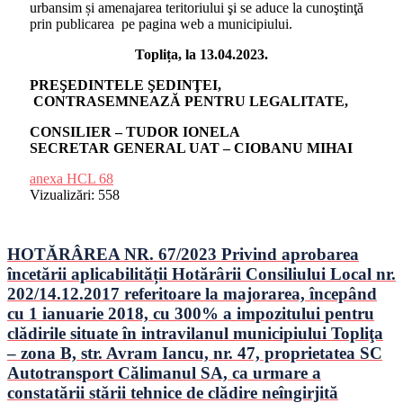
urbansim și amenajarea teritoriului şi se aduce la cunoştinţă
prin publicarea pe pagina web a municipiului.
Toplița, la 13.04.2023.
PREŞEDINTELE ŞEDINŢEI,
CONTRASEMNEAZĂ PENTRU LEGALITATE,
CONSILIER – TUDOR IONELA
SECRETAR GENERAL UAT – CIOBANU MIHAI
anexa HCL 68
Vizualizări:
558
HOTĂRÂREA NR. 67/2023 Privind aprobarea
încetării aplicabilității Hotărârii Consiliului Local nr.
202/14.12.2017 referitoare la majorarea, începând
cu 1 ianuarie 2018, cu 300% a impozitului pentru
clădirile situate în intravilanul municipiului Topliţa
– zona B, str. Avram Iancu, nr. 47, proprietatea SC
Autotransport Călimanul SA, ca urmare a
constatării stării tehnice de clădire neîngirjită