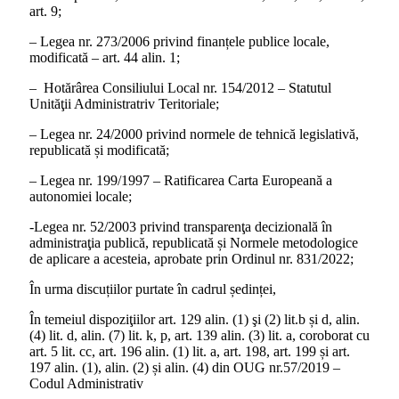
art. 9;
– Legea nr. 273/2006 privind finanțele publice locale,
modificată – art. 44 alin. 1;
– Hotărârea Consiliului Local nr. 154/2012 – Statutul
Unităţii Administratriv Teritoriale;
– Legea nr. 24/2000 privind normele de tehnică legislativă,
republicată și modificată;
– Legea nr. 199/1997 – Ratificarea Carta Europeană a
autonomiei locale;
-Legea nr. 52/2003 privind transparenţa decizională în
administraţia publică, republicată și Normele metodologice
de aplicare a acesteia, aprobate prin Ordinul nr. 831/2022;
În urma discuțiilor purtate în cadrul ședinței,
În temeiul dispoziţiilor art. 129 alin. (1) şi (2) lit.b și d, alin.
(4) lit. d, alin. (7) lit. k, p, art. 139 alin. (3) lit. a, coroborat cu
art. 5 lit. cc, art. 196 alin. (1) lit. a, art. 198, art. 199 și art.
197 alin. (1), alin. (2) și alin. (4) din OUG nr.57/2019 –
Codul Administrativ