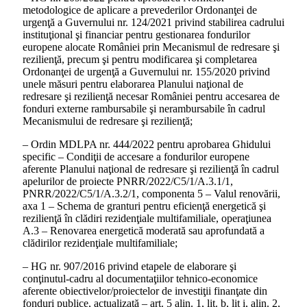
metodologice de aplicare a prevederilor Ordonanţei de
urgenţă a Guvernului nr. 124/2021 privind stabilirea cadrului
instituţional şi financiar pentru gestionarea fondurilor
europene alocate României prin Mecanismul de redresare şi
rezilienţă, precum şi pentru modificarea şi completarea
Ordonanţei de urgenţă a Guvernului nr. 155/2020 privind
unele măsuri pentru elaborarea Planului naţional de
redresare şi rezilienţă necesar României pentru accesarea de
fonduri externe rambursabile şi nerambursabile în cadrul
Mecanismului de redresare şi rezilienţă;
– Ordin MDLPA nr. 444/2022 pentru aprobarea Ghidului
specific – Condiţii de accesare a fondurilor europene
aferente Planului naţional de redresare şi rezilienţă în cadrul
apelurilor de proiecte PNRR/2022/C5/1/A.3.1/1,
PNRR/2022/C5/1/A.3.2/1, componenta 5 – Valul renovării,
axa 1 – Schema de granturi pentru eficienţă energetică şi
rezilienţă în clădiri rezidenţiale multifamiliale, operaţiunea
A.3 – Renovarea energetică moderată sau aprofundată a
clădirilor rezidenţiale multifamiliale;
– HG nr. 907/2016 privind etapele de elaborare şi
conţinutul-cadru al documentaţiilor tehnico-economice
aferente obiectivelor/proiectelor de investiţii finanţate din
fonduri publice, actualizată – art. 5 alin. 1, lit. b, lit i, alin. 2,