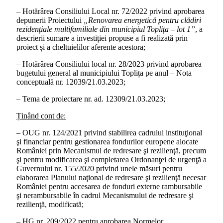
– Hotărârea Consiliului Local nr. 72/2022 privind aprobarea
depunerii Proiectului
„Renovarea energetică pentru clădiri
rezidențiale multifamiliale din municipiul Toplița – lot 1”
, a
descrierii sumare a investiției propuse a fi realizată prin
proiect și a cheltuielilor aferente acestora;
– Hotărârea Consiliului local nr. 28/2023 privind aprobarea
bugetului general al municipiului Toplița pe anul – Nota
conceptuală nr. 12039/21.03.2023;
– Tema de proiectare nr. ad. 12309/21.03.2023;
Ținând cont de:
– OUG nr. 124/2021 privind stabilirea cadrului instituţional
şi financiar pentru gestionarea fondurilor europene alocate
României prin Mecanismul de redresare şi rezilienţă, precum
şi pentru modificarea şi completarea Ordonanţei de urgenţă a
Guvernului nr. 155/2020 privind unele măsuri pentru
elaborarea Planului naţional de redresare şi rezilienţă necesar
României pentru accesarea de fonduri externe rambursabile
şi nerambursabile în cadrul Mecanismului de redresare şi
rezilienţă, modificată;
– HG nr. 209/2022 pentru aprobarea Normelor