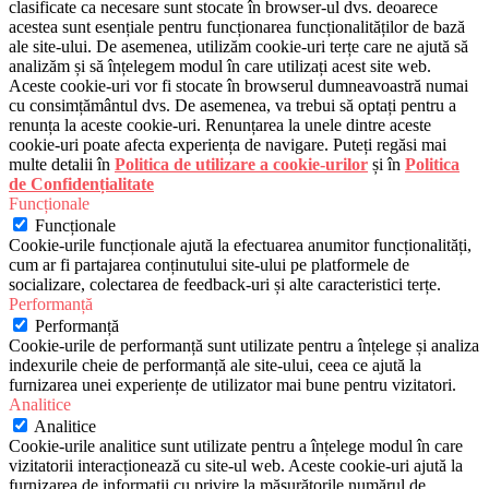
clasificate ca necesare sunt stocate în browser-ul dvs. deoarece
acestea sunt esențiale pentru funcționarea funcționalităților de bază
ale site-ului. De asemenea, utilizăm cookie-uri terțe care ne ajută să
analizăm și să înțelegem modul în care utilizați acest site web.
Aceste cookie-uri vor fi stocate în browserul dumneavoastră numai
cu consimțământul dvs. De asemenea, va trebui să optați pentru a
renunța la aceste cookie-uri. Renunțarea la unele dintre aceste
cookie-uri poate afecta experiența de navigare. Puteți regăsi mai
multe detalii în
Politica de utilizare a cookie-urilor
și în
Politica
de Confidențialitate
Funcționale
Funcționale
Cookie-urile funcționale ajută la efectuarea anumitor funcționalități,
cum ar fi partajarea conținutului site-ului pe platformele de
socializare, colectarea de feedback-uri și alte caracteristici terțe.
Performanță
Performanță
Cookie-urile de performanță sunt utilizate pentru a înțelege și analiza
indexurile cheie de performanță ale site-ului, ceea ce ajută la
furnizarea unei experiențe de utilizator mai bune pentru vizitatori.
Analitice
Analitice
Cookie-urile analitice sunt utilizate pentru a înțelege modul în care
vizitatorii interacționează cu site-ul web. Aceste cookie-uri ajută la
furnizarea de informații cu privire la măsurătorile numărul de