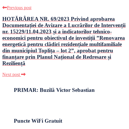
Previous post
HOTĂRÂREA NR. 69/2023 Privind aprobarea
Documentației de Avizare a Lucrărilor de Intervenții
nr. 15229/11.04.2023 și a indicatorilor tehnico-
economici pentru obiectivul de investiții ”Renovarea
energetică pentru clădiri rezidențiale multifamiliale
din municipiul Toplița – lot 2”, aprobat pentru
finanțare prin Planul Național de Redresare și
Reziliență
Next post
PRIMAR: Buzilă Victor Sebastian
Puncte WiFi Gratuit