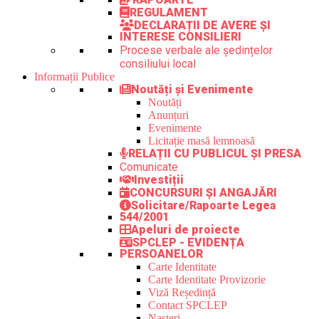
REGULAMENT
DECLARAȚII DE AVERE ȘI
INTERESE CONSILIERI
Procese verbale ale ședințelor
consiliului local
Informații Publice
Noutăți și Evenimente
Noutăți
Anunțuri
Evenimente
Licitație masă lemnoasă
RELAȚII CU PUBLICUL ȘI PRESA
Comunicate
Investiții
CONCURSURI ȘI ANGAJĂRI
Solicitare/Rapoarte Legea
544/2001
Apeluri de proiecte
SPCLEP - EVIDENȚA
PERSOANELOR
Carte Identitate
Carte Identitate Provizorie
Viză Reședință
Contact SPCLEP
Nașteri