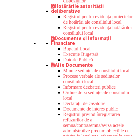
dispozițiilor
Hotărârile autorității
deliberative
Registrul pentru evidența proiectelor
de hotărâri ale consiliului local
Registrul pentru evidența hotărârilor
consiliului local
Documente și Informații
Financiare
Bugetul Local
Execuție Bugetară
Datorie Publică
Alte Documente
Minute ședințe ale consiliului local
Procese verbale ale ședințelor
consiliului local
Informare dezbateri publice
Ordine de zi ședințe ale consiliului
local
Declarații de căsătorie
Documente de interes public
Registrul privind înregistrarea
refuzurilor de a
semna/contrasemna/aviza actele
administrative precum obiecțiile cu