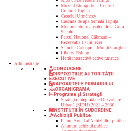
Altar cu belvedere Tarnița
Muzeul Etnografic – Centrul
Cultural Toplița
Castelul Urmánczy
Cascada de apă termală Toplița
Monumentul-mausoleu de la Gura
Secului
Parcul Național Călimani –
Rezervația Lacul Iezer
Stâncile Coloape – Munții Gurghiu
Liberty Fishing
Hartă interactivă active turistice
Administrație
CONDUCERE
DISPOZIȚIILE AUTORITĂȚII
EXECUTIVE
RAPOARTELE PRIMARULUI
ORGANIGRAMA
Programe și Strategii
Strategia Integrată de Dezvoltare
Urbană (SIDU) 2021 – 2030
INSTITUȚII ÎN SUBORDINE
Achiziții Publice
Planul Anual al Achizițiilor publice
Anunțuri achiziții publice