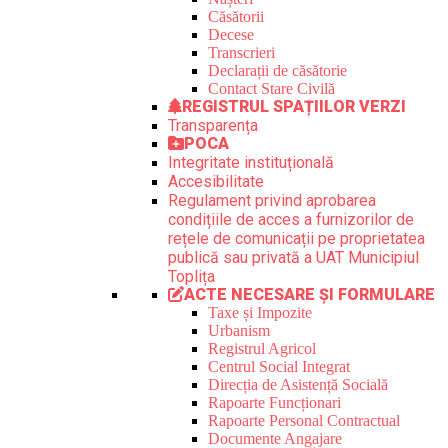
Căsătorii
Decese
Transcrieri
Declarații de căsătorie
Contact Stare Civilă
REGISTRUL SPAȚIILOR VERZI
Transparența
POCA
Integritate instituțională
Accesibilitate
Regulament privind aprobarea
condițiile de acces a furnizorilor de
rețele de comunicații pe proprietatea
publică sau privată a UAT Municipiul
Toplița
ACTE NECESARE ȘI FORMULARE
Taxe și Impozite
Urbanism
Registrul Agricol
Centrul Social Integrat
Direcția de Asistență Socială
Rapoarte Funcționari
Rapoarte Personal Contractual
Documente Angajare