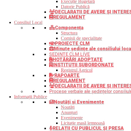
Execuție Bugetară
Datorie Publică
DECLARAȚII DE AVERE ȘI INTER
REGULAMENT
Consiliul Local
Componența
Structura
Comisii de specialitate
PROIECTE CLM
Minute ședințe ale consiliului loca
ȘEDINȚE CLM LIVE
HOTĂRÂRI ADOPTATE
INSTITUȚII SUBORDONATE
Registrul Agricol
RAPOARTE
REGULAMENT
DECLARAȚII DE AVERE ȘI INTERE
Procese verbale ale ședințelor consiliulu
Informații Publice
Noutăți și Evenimente
Noutăți
Anunțuri
Evenimente
Licitație masă lemnoasă
RELAȚII CU PUBLICUL ȘI PRESA