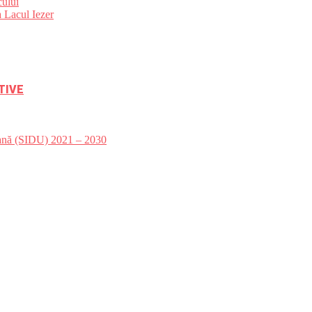
ului
 Lacul Iezer
TIVE
bană (SIDU) 2021 – 2030