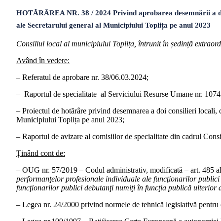
HOTĂRÂREA NR. 38 / 2024 Privind aprobarea desemnării a doi con
ale Secretarului general al Municipiului Toplița pe anul 2023
Consiliul local al municipiului Toplița, întrunit în ședință extra
Având în vedere:
– Referatul de aprobare nr. 38/06.03.2024;
– Raportul de specialitate al Serviciului Resurse Umane nr. 107
– Proiectul de hotărâre privind desemnarea a doi consilieri locali, 
Municipiului Toplița pe anul 2023;
– Raportul de avizare al comisiilor de specialitate din cadr
Ținând cont de:
– OUG nr. 57/2019 – Codul administrativ, modificată – art. 485 alin 5
performanţelor profesionale individuale ale funcţionarilor publici
funcţionarilor publici debutanţi numiţi în funcţia publică ulterior
– Legea nr. 24/2000 privind normele de tehnică legislativă pentru 