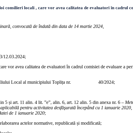
silieri locali , care vor avea calitatea de evaluatori în cadrul co
ordinară, convocată de îndată din data de 14 martie 2024,
43/12.03.2024;
care vor avea calitatea de evaluatori în cadrul comisiei de evaluare a pe
ul Consiliului Local al municipiului Toplița nr. 40/2024;
 și art. 11 alin. 4 lit. ”e”, alin. 6, art. 12 alin. 5 din anexa nr. 6 –
Meto
 aplicabilă pentru activitatea desfăşurată începând cu 1 ianuarie 2020, 
 datei de 1 ianuarie 2020
;
elaborarea actelor normative, republicată și modificată;