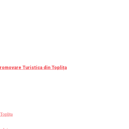
romovare Turistica din Toplița
Toplița