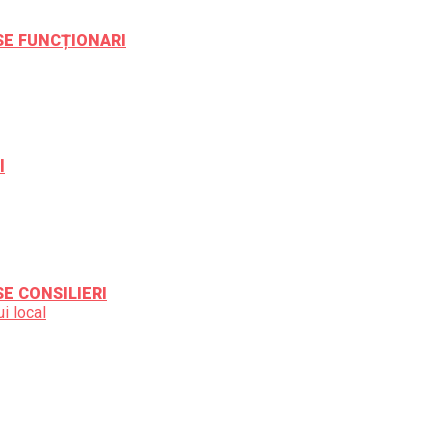
ESE FUNCȚIONARI
l
SE CONSILIERI
i local