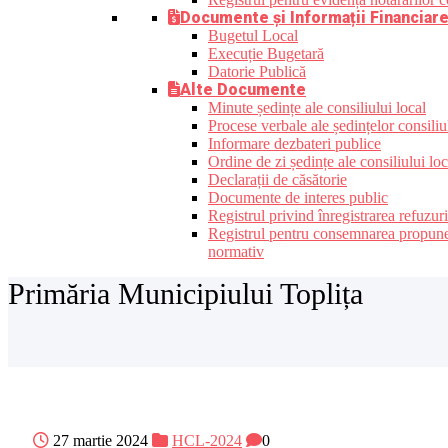
Documente și Informații Financiar
Bugetul Local
Execuție Bugetară
Datorie Publică
Alte Documente
Minute ședințe ale consiliului local
Procese verbale ale ședințelor consiliu
Informare dezbateri publice
Ordine de zi ședințe ale consiliului loc
Declarații de căsătorie
Documente de interes public
Registrul privind înregistrarea refuzur
Registrul pentru consemnarea propunerilo
normativ
Primăria Municipiului Toplița
27 martie 2024
HCL-2024
0