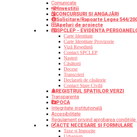
Comunicate
Investiții
CONCURSURI ȘI ANGAJĂRI
Solicitare/Rapoarte Legea 544/20
Apeluri de proiecte
SPCLEP - EVIDENȚA PERSOANEL
Carte Identitate
Carte Identitate Provizorie
Viză Reședință
Contact SPCLEP
Nașteri
Căsătorii
Decese
Transcrieri
Declarații de căsătorie
Contact Stare Civilă
REGISTRUL SPAȚIILOR VERZI
Transparența
POCA
Integritate instituțională
Accesibilitate
Regulament privind aprobarea condițiile 
ACTE NECESARE ȘI FORMULARE
Taxe și Impozite
Urbanism