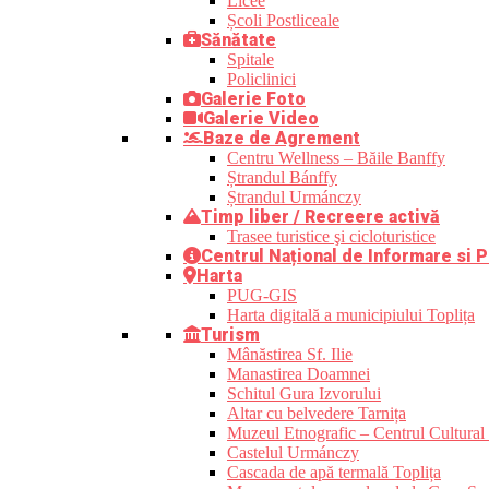
Licee
Școli Postliceale
Sănătate
Spitale
Policlinici
Galerie Foto
Galerie Video
Baze de Agrement
Centru Wellness – Băile Banffy
Ștrandul Bánffy
Ștrandul Urmánczy
Timp liber / Recreere activă
Trasee turistice şi cicloturistice
Centrul Național de Informare si P
Harta
PUG-GIS
Harta digitală a municipiului Toplița
Turism
Mânăstirea Sf. Ilie
Manastirea Doamnei
Schitul Gura Izvorului
Altar cu belvedere Tarnița
Muzeul Etnografic – Centrul Cultural 
Castelul Urmánczy
Cascada de apă termală Toplița