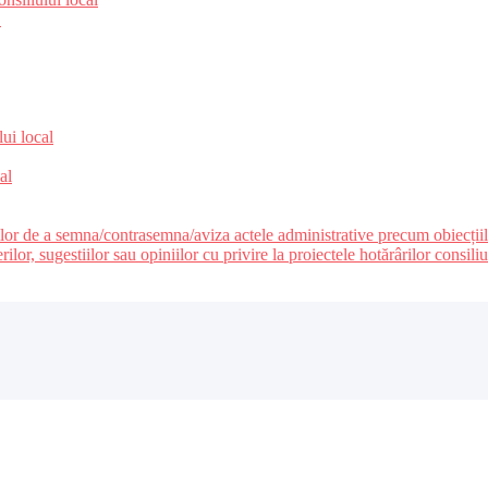
e
lui local
al
ilor de a semna/contrasemna/aviza actele administrative precum obiecțiile c
r, sugestiilor sau opiniilor cu privire la proiectele hotărârilor consiliul