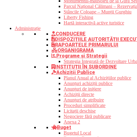
Monumentul-mausoleu de la Gura Sec
Parcul Național Călimani – Rezervația
Stâncile Coloape – Munții Gurghiu
Liberty Fishing
Hartă interactivă active turistice
Administrație
CONDUCERE
DISPOZIȚIILE AUTORITĂȚII EXECU
RAPOARTELE PRIMARULUI
ORGANIGRAMA
Programe și Strategii
Strategia Integrată de Dezvoltare Ur
INSTITUȚII ÎN SUBORDINE
Achiziții Publice
Planul Anual al Achizițiilor publice
Anunțuri achiziții publice
Anunțuri de inițiere
Achiziții directe
Anunțuri de atribuire
Proceduri simplificate
Licitații deschise
Negociere fără publicare
Anexa 2
Buget
Bugetul Local