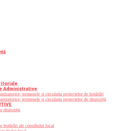
nță
itoriale
e Administrative
zatorice, termenele și circulația proiectelor de hotărâri
zatorice, termenele și circulația proiectelor de dispoziții
UTIVE
e dispoziții
 hotărâri ale consiliului local
nsiliului local