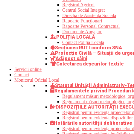
Registrul Agricol
Centrul Social Integrat
Direcția de Asistență Socială
Rapoarte Funcționari
Rapoarte Personal Contractual
Documente Angajare
POLIȚIA LOCALĂ
Contact Poliția Locală
Secțiunea RUTI conform SNA
Protecție Civilă – Situații de urge
Adăpost câini
Colectarea deșeurilor textile
Servicii online
Contact
Monitorul Oficial Local
Statutul Unității Administrativ-Ter
Regulamentele privind Proceduril
Regulament măsuri metodologice, organi
Regulament măsuri metodologice, organi
DISPOZIȚIILE AUTORITĂȚII EXEC
Registrul pentru evidența proiectelor d
Registrul pentru evidența dispozițiilor
Hotărârile autorității deliberative
Registrul pentru evidența proiectelor de
Registrul pentru evidența hotărârilor co