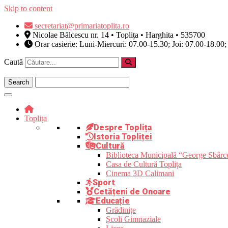
Skip to content
secretariat@primariatoplita.ro
Nicolae Bălcescu nr. 14 • Toplița • Harghita • 535700
Orar casierie: Luni-Miercuri: 07.00-15.30; Joi: 07.00-18.00;
Caută
Toplița
Despre Toplița
Istoria Topliței
Cultură
Biblioteca Municipală “George Sbârc
Casa de Cultură Toplița
Cinema 3D Calimani
Sport
Cetățeni de Onoare
Educație
Grădinițe
Școli Gimnaziale