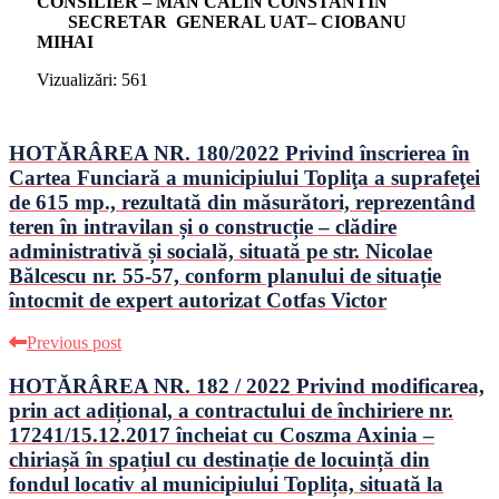
CONSILIER – MAN CĂLIN CONSTANTIN
SECRETAR GENERAL UAT– CIOBANU
MIHAI
Vizualizări:
561
HOTĂRÂREA NR. 180/2022 Privind înscrierea în
Cartea Funciară a municipiului Topliţa a suprafeţei
de 615 mp., rezultată din măsurători, reprezentând
teren în intravilan și o construcție – clădire
administrativă și socială, situată pe str. Nicolae
Bălcescu nr. 55-57, conform planului de situație
întocmit de expert autorizat Cotfas Victor
Previous post
HOTĂRÂREA NR. 182 / 2022 Privind modificarea,
prin act adițional, a contractului de închiriere nr.
17241/15.12.2017 încheiat cu Coszma Axinia –
chiriașă în spațiul cu destinație de locuință din
fondul locativ al municipiului Toplița, situată la