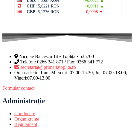
USD
: 4,5507 RON
+0,0027 ▲
CHF
: 5,6221 RON
+0,0011 ▲
GBP
: 6,1236 RON
-0,0008 ▼
Nicolae Bălcescu 14 • Toplița • 535700
Telefon: 0266 341 871 / Fax: 0266 341 772
secretariat@primariatoplita.ro
Orar casierie: Luni-Miercuri: 07.00-15.30; Joi: 07.00-18.00;
Vineri:07.00-13.00
Formular contact
Administrație
Conducere
Organigrama
Regulament