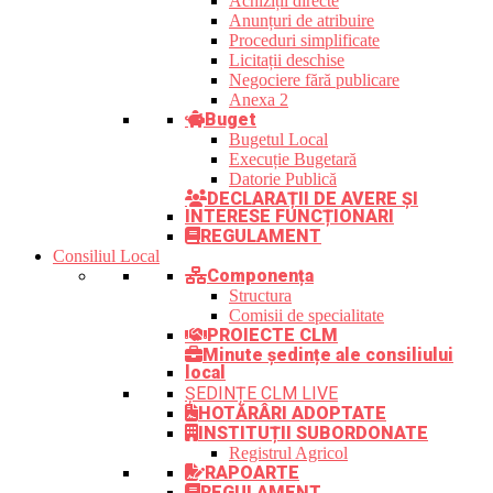
Achiziții directe
Anunțuri de atribuire
Proceduri simplificate
Licitații deschise
Negociere fără publicare
Anexa 2
Buget
Bugetul Local
Execuție Bugetară
Datorie Publică
DECLARAȚII DE AVERE ȘI
INTERESE FUNCȚIONARI
REGULAMENT
Consiliul Local
Componența
Structura
Comisii de specialitate
PROIECTE CLM
Minute ședințe ale consiliului
local
ȘEDINȚE CLM LIVE
HOTĂRÂRI ADOPTATE
INSTITUȚII SUBORDONATE
Registrul Agricol
RAPOARTE
REGULAMENT