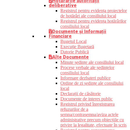
Hotărârile autorității
deliberative
Registrul pentru evidența proiectelor
de hotărâri ale consiliului local
Registrul pentru evidența hotărârilor
consiliului local
Documente și Informații
Financiare
Bugetul Local
Execuție Bugetară
Datorie Publică
Alte Documente
Minute ședințe ale consiliului local
Procese verbale ale ședințelor
consiliului local
Informare dezbateri publice
Ordine de zi ședințe ale consiliului
local
Declarații de căsătorie
Documente de interes public
Registrul privind înregistrarea
refuzurilor de a
semna/contrasemna/aviza actele
administrative precum obiecțiile cu
privire la legalitate, efectuate în scris