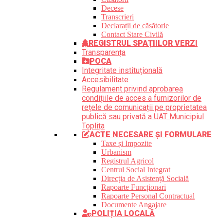
Decese
Transcrieri
Declarații de căsătorie
Contact Stare Civilă
REGISTRUL SPAȚIILOR VERZI
Transparența
POCA
Integritate instituțională
Accesibilitate
Regulament privind aprobarea
condițiile de acces a furnizorilor de
rețele de comunicații pe proprietatea
publică sau privată a UAT Municipiul
Toplița
ACTE NECESARE ȘI FORMULARE
Taxe și Impozite
Urbanism
Registrul Agricol
Centrul Social Integrat
Direcția de Asistență Socială
Rapoarte Funcționari
Rapoarte Personal Contractual
Documente Angajare
POLIȚIA LOCALĂ