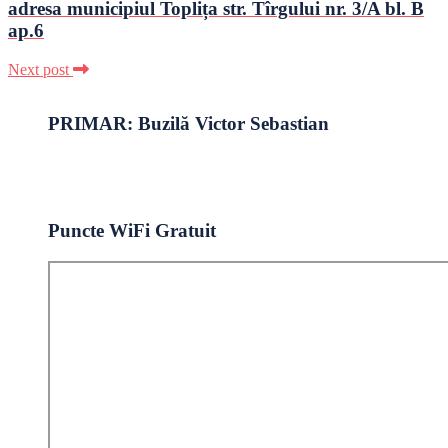
adresa municipiul Toplița str. Tîrgului nr. 3/A bl. B
ap.6
Next post
PRIMAR: Buzilă Victor Sebastian
Puncte WiFi Gratuit