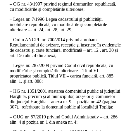
– OG nr. 43/1997 privind regimul drumurilor, republicată,
cu modificările și completările ulterioare;
– Legea nr. 7/1996 Legea cadastrului şi publicităţii
imobiliare republicată, cu modificările și completările
ulterioare – art. 24, art. 28, art. 29;
– Ordin ANCPI nr. 700/2014 privind aprobarea
Regulamentului de avizare, recepţie şi înscriere în evidenţele
de cadastru şi carte funciară, modificată – art. 12 , art. 30 și
art. 156 alin. 4 din anexă;
– Legea nr. 287/2009 privind Codul civil republicată, cu
modificările și completările ulterioare – Titlul VI –
proprietatea publică, Titlul VII – cartea funciară, art. 885
alin. 1, și art. 888;
– HG nr. 1351/2001 atestarea domeniului public al judeţului
Harghita, precum şi al municipiilor, oraşelor şi comunelor
din judeţul Harghita – anexa nr. 9 – poziția nr. 42 (pagina
307), referitoare la domeniul public al localităţii Topliţa;
– OUG nr. 57/2019 privind Codul Administrativ – art. 286
alin. 4 și poziția nr. 1 din anexa nr. 4;