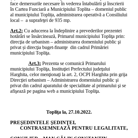
face demersurile necesare în vederea întabulării şi înscrierii
în Cartea Funciară a Municipiului Toplita – domeniul public
al municipiului Toplița, administrarea operativă a Consiliului
local – a suprafeţei de 935 mp.
Art.2:
Cu aducerea la îndeplinire a prevederilor prezentei
hotărâri se însărcinează, Primarul municipiului Topliţa prin:
direcţia de urbanism – administrarea domeniului public şi
privat și direcţia buget-finanţe din cadrul Primăriei
municipiului Topliţa.
Art.3:
Prezenta se comunică Primarului
municipiului Topliţa, Instituţiei Prefectului judeţului
Harghita, celor menţionaţi la art. 2, OCPI Harghita prin grija
Direcţiei urbanism – Administrarea domeniului public şi
privat din cadrul aparatului de specialitate al primarului şi se
afişează pe pagina web a municipiului Topliţa.
Topliţa la, 27.10.2022.
PREŞEDINTELE ŞEDINŢEI,
CONTRASEMNEAZĂ PENTRU LEGALITATE,