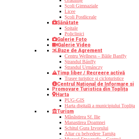
Grădinițe
Școli Gimnaziale
Licee
Școli Postliceale
Sănătate
Spitale
Policlinici
Galerie Foto
Galerie Video
Baze de Agrement
Centru Wellness – Băile Banffy
Ștrandul Bánffy
Ștrandul Urmánczy
Timp liber / Recreere activă
Trasee turistice şi cicloturistice
Centrul Național de Informare si
Promovare Turistica din Toplița
Harta
PUG-GIS
Harta digitală a municipiului Toplița
Turism
Mânăstirea Sf. Ilie
Manastirea Doamnei
Schitul Gura Izvorului
Altar cu belvedere Tarnița