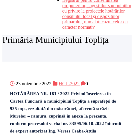
Registrul pentru consemnarea
propunerilor, sugestiilor sau opiniilor
cu privire la proiectele hotărârilor
consiliului local și dispozițiilor
primarului, numai în cazul celor cu
caracter normativ
Primăria Municipiului Toplița
23 noiembrie 2022
HCL-2022
0
HOTĂRÂREA NR. 181 / 2022 Privind înscrierea în
Cartea Funciară a municipiului Topliţa a suprafeţei de
935 mp., rezultată din măsurători, aferentă străzii
Murelor – ramura, cuprinsă în anexa la prezenta,
conform procesului verbal nr. 33595/06.10.2022 întocmit
de expert autorizat Ing. Veress Csaba-Attila