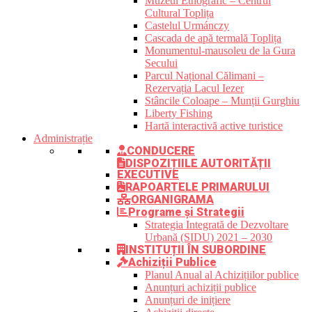
Muzeul Etnografic – Centrul
Cultural Toplița
Castelul Urmánczy
Cascada de apă termală Toplița
Monumentul-mausoleu de la Gura
Secului
Parcul Național Călimani –
Rezervația Lacul Iezer
Stâncile Coloape – Munții Gurghiu
Liberty Fishing
Hartă interactivă active turistice
Administrație
CONDUCERE
DISPOZIȚIILE AUTORITĂȚII
EXECUTIVE
RAPOARTELE PRIMARULUI
ORGANIGRAMA
Programe și Strategii
Strategia Integrată de Dezvoltare
Urbană (SIDU) 2021 – 2030
INSTITUȚII ÎN SUBORDINE
Achiziții Publice
Planul Anual al Achizițiilor publice
Anunțuri achiziții publice
Anunțuri de inițiere