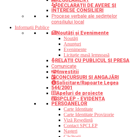
DECLARAȚII DE AVERE ȘI
INTERESE CONSILIERI
Procese verbale ale ședințelor
consiliului local
Informații Publice
Noutăți și Evenimente
Noutăți
Anunțuri
Evenimente
Licitație masă lemnoasă
RELAȚII CU PUBLICUL ȘI PRESA
Comunicate
Investiții
CONCURSURI ȘI ANGAJĂRI
Solicitare/Rapoarte Legea
544/2001
Apeluri de proiecte
SPCLEP - EVIDENȚA
PERSOANELOR
Carte Identitate
Carte Identitate Provizorie
Viză Reședință
Contact SPCLEP
Nașteri
Căsătorii