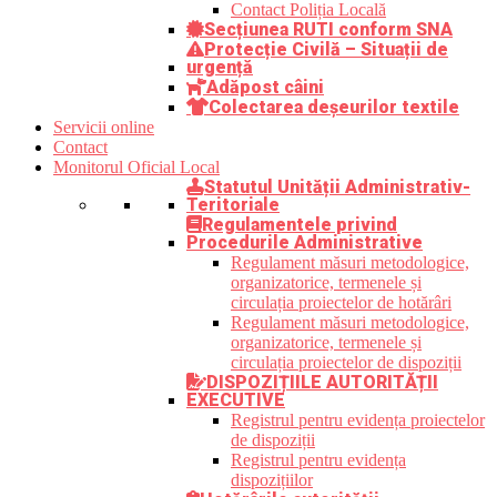
Contact Poliția Locală
Secțiunea RUTI conform SNA
Protecție Civilă – Situații de
urgență
Adăpost câini
Colectarea deșeurilor textile
Servicii online
Contact
Monitorul Oficial Local
Statutul Unității Administrativ-
Teritoriale
Regulamentele privind
Procedurile Administrative
Regulament măsuri metodologice,
organizatorice, termenele și
circulația proiectelor de hotărâri
Regulament măsuri metodologice,
organizatorice, termenele și
circulația proiectelor de dispoziții
DISPOZIȚIILE AUTORITĂȚII
EXECUTIVE
Registrul pentru evidența proiectelor
de dispoziții
Registrul pentru evidența
dispozițiilor