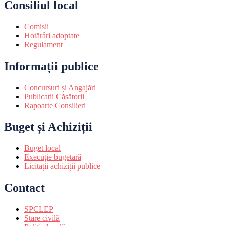
Consiliul local
Comisii
Hotărâri adoptate
Regulament
Informații publice
Concursuri și Angajări
Publicații Căsătorii
Rapoarte Consilieri
Buget și Achiziții
Buget local
Execuție bugetară
Licitații achiziții publice
Contact
SPCLEP
Stare civilă