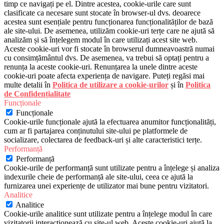
timp ce navigați pe el. Dintre acestea, cookie-urile care sunt
clasificate ca necesare sunt stocate în browser-ul dvs. deoarece
acestea sunt esențiale pentru funcționarea funcționalităților de bază
ale site-ului. De asemenea, utilizăm cookie-uri terțe care ne ajută să
analizăm și să înțelegem modul în care utilizați acest site web.
Aceste cookie-uri vor fi stocate în browserul dumneavoastră numai
cu consimțământul dvs. De asemenea, va trebui să optați pentru a
renunța la aceste cookie-uri. Renunțarea la unele dintre aceste
cookie-uri poate afecta experiența de navigare. Puteți regăsi mai
multe detalii în
Politica de utilizare a cookie-urilor
și în
Politica
de Confidențialitate
Funcționale
Funcționale
Cookie-urile funcționale ajută la efectuarea anumitor funcționalități,
cum ar fi partajarea conținutului site-ului pe platformele de
socializare, colectarea de feedback-uri și alte caracteristici terțe.
Performanță
Performanță
Cookie-urile de performanță sunt utilizate pentru a înțelege și analiza
indexurile cheie de performanță ale site-ului, ceea ce ajută la
furnizarea unei experiențe de utilizator mai bune pentru vizitatori.
Analitice
Analitice
Cookie-urile analitice sunt utilizate pentru a înțelege modul în care
vizitatorii interacționează cu site-ul web. Aceste cookie-uri ajută la