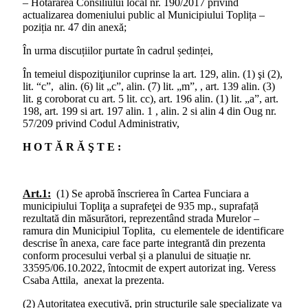
– Hotărârea Consiliului local nr. 190/2017 privind
actualizarea domeniului public al Municipiului Toplița –
poziția nr. 47 din anexă;
În urma discuțiilor purtate în cadrul ședinței,
În temeiul dispoziţiunilor cuprinse la art. 129, alin. (1) şi (2),
lit. “c”, alin. (6) lit „c”, alin. (7) lit. „m”, , art. 139 alin. (3)
lit. g coroborat cu art. 5 lit. cc), art. 196 alin. (1) lit. „a”, art.
198, art. 199 si art. 197 alin. 1 , alin. 2 si alin 4 din Oug nr.
57/209 privind Codul Administrativ,
H O T Ă R Ă Ş T E :
Art.1:
(1) Se aprobă înscrierea în Cartea Funciara a
municipiului Topliţa a suprafeţei de 935 mp., suprafață
rezultată din măsurători, reprezentând strada Murelor –
ramura din Municipiul Toplita, cu elementele de identificare
descrise în anexa, care face parte integrantă din prezenta
conform procesului verbal și a planului de situație nr.
33595/06.10.2022, întocmit de expert autorizat ing. Veress
Csaba Attila, anexat la prezenta.
(2) Autoritatea executivă, prin structurile sale specializate va