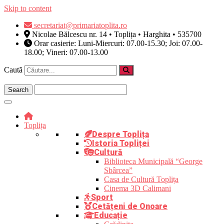
Skip to content
secretariat@primariatoplita.ro
Nicolae Bălcescu nr. 14 • Toplița • Harghita • 535700
Orar casierie: Luni-Miercuri: 07.00-15.30; Joi: 07.00-
18.00; Vineri: 07.00-13.00
Caută
Toplița
Despre Toplița
Istoria Topliței
Cultură
Biblioteca Municipală “George
Sbârcea”
Casa de Cultură Toplița
Cinema 3D Calimani
Sport
Cetățeni de Onoare
Educație