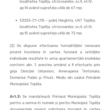
localitatea Toplița, str.Izvoarelor, sc.II, et.IV,
ap.14 având suprafața utilă de 67 mp;
53255-C1-U15 – județ Harghita, UAT Toplița,
localitatea Toplița, str.Izvoarelor, sc.II, et.IV,
ap.15 având suprafața utilă de 72 mp.
(2)
Se dispune efectuarea formalităților necesare
privind înscrierea în cartea funciară a unităților
individuale rezultate în urma apartamentării imobilului
conform alin. 1, acestea urmând a fi efectuate prin
grija Direcției Urbanism, Amenajarea Teritoriului,
Domeniul Public și Privat, Mediu din cadrul Primăriei
Municipiului Toplița.
Art.3:
Se mandatează Primarul Municipiului Toplița
pentru a semna în numele și pentru Municipiul Toplița
documentele privind solicitarea înscrierii în cartea