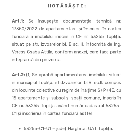
H O T Ă R Ă Ș T E :
Art.1:
Se însușește documentația tehnică nr.
17350/2022 de apartamentare și înscriere în cartea
funciară a imobilului înscris în CF nr. 53255 Toplița,
situat pe str. Izvoarelor bl. B sc. II, întocmită de ing.
Veress Csaba Attila, conform anexei, care face parte
integrantă din prezenta.
Art.2:
(1) Se aprobă apartamentarea imobilului situat
în municipiul Toplița, str.Izvoarelor, bl.B, sc.II, compus
din locuințe colective cu regim de înălțime S+P+4E, cu
15 apartamente și subsol și spații comune, înscris în
CF nr. 53255 Toplița având număr cadastral 53255-
C1 și înscrierea în cartea funciară astfel:
53255-C1-U1 – județ Harghita, UAT Toplița,