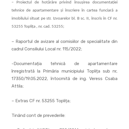
– Proiectul de hotărâre
privind însușirea documentației
tehnice de apartamentare și înscriere în cartea funciară a
imobilului situat pe str. Izvoarelor bl. B sc. II, înscris în CF nr.
53255 Topliţa , nr. cad. 53255;
– Raportul de avizare al comisiilor de specialitate din
cadrul Consiliului Local nr. 115/2022;
-Documentația tehnică de apartamentare
înregistrată la Primăria municipiului Toplița sub nr,
17350/19.05.2022, întocmită de ing. Veress Csaba
Attila;
– Extras CF nr. 53255 Toplița;
Tinând cont de prevederile: