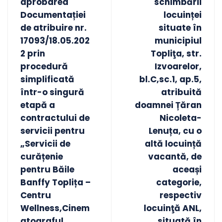
aprobarea
schimbării
Documentației
locuinței
de atribuire nr.
situate în
17093/18.05.202
municipiul
2 prin
Topliţa, str.
procedură
Izvoarelor,
simplificată
bl.C,sc.1, ap.5,
într-o singură
atribuită
etapă a
doamnei Țăran
contractului de
Nicoleta-
servicii pentru
Lenuța, cu o
„Servicii de
altă locuință
curățenie
vacantă, de
pentru Băile
aceași
Banffy Toplița –
categorie,
Centru
respectiv
Wellness,Cinem
locuinţă ANL,
atograful
situată în