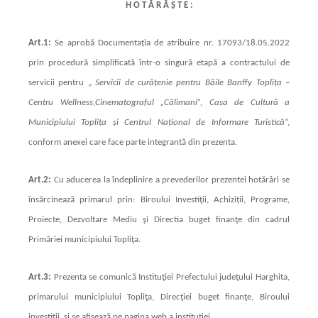
H O T Ă R Ă Ș T E :
Art.1:
Se aprobă Documentația de atribuire nr. 17093/18.05.2022
prin procedură simplificată într-o singură etapă a contractului de
servicii pentru „
Servicii de curățenie pentru Băile Banffy Toplița –
Centru Wellness,Cinematograful „Călimani”, Casa de Cultură a
Municipiului Toplița și Centrul Național de Informare Turistică
”,
conform anexei care face parte integrantă din prezenta.
Art.2:
Cu aducerea la îndeplinire a prevederilor prezentei hotărâri se
însărcinează primarul prin: Biroului Investiţii, Achiziții, Programe,
Proiecte, Dezvoltare Mediu şi Directia buget finanţe din cadrul
Primăriei municipiului Topliţa.
Art.3:
Prezenta se comunică Instituţiei Prefectului judeţului Harghita,
primarului municipiului Topliţa, Direcţiei buget finanţe, Biroului
investiţii, şi se afişează pe pagina web a instituţiei.