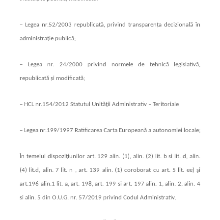
– Legea nr.52/2003 republicată, privind transparența decizională în
administrație publică;
– Legea nr. 24/2000 privind normele de tehnică legislativă,
republicată și modificată;
– HCL nr.154/2012 Statutul Unităţii Administrativ – Teritoriale
– Legea nr.199/1997 Ratificarea Carta Europeană a autonomiei locale;
În temeiul dispoziţiunilor art. 129 alin. (1), alin. (2) lit. b si lit. d, alin.
(4) lit.d, alin. 7 lit. n , art. 139 alin. (1) coroborat cu art. 5 lit. ee) şi
art.196 alin.1 lit. a, art. 198, art. 199 si art. 197 alin. 1, alin. 2, alin. 4
si alin. 5 din O.U.G. nr. 57/2019 privind Codul Administrativ,