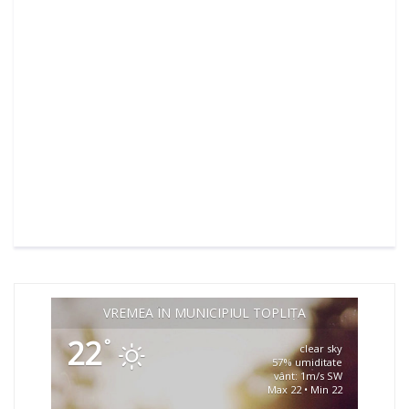
VREMEA ÎN MUNICIPIUL TOPLIȚA
22
°
clear sky
57% umiditate
vânt: 1m/s SW
Max 22 • Min 22