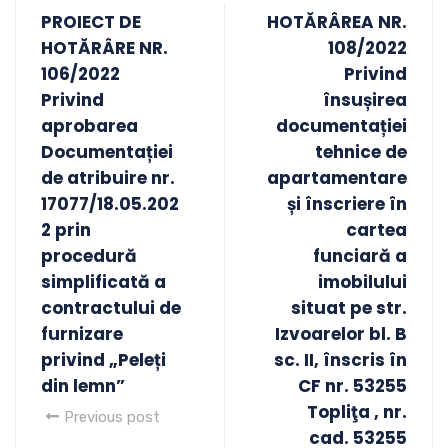
PROIECT DE
HOTĂRÂREA NR.
HOTĂRÂRE NR.
108/2022
106/2022
Privind
Privind
însușirea
aprobarea
documentației
Documentației
tehnice de
de atribuire nr.
apartamentare
17077/18.05.202
și înscriere în
2 prin
cartea
procedură
funciară a
simplificată a
imobilului
contractului de
situat pe str.
furnizare
Izvoarelor bl. B
privind „Peleți
sc. II, înscris în
din lemn”
CF nr. 53255
Topliţa , nr.
Previous post
cad. 53255