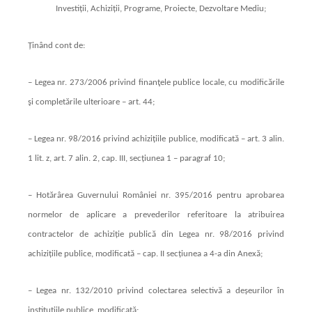
Investiții, Achiziții, Programe, Proiecte, Dezvoltare Mediu;
Ținând cont de:
– Legea nr. 273/2006 privind finanţele publice locale, cu modificările
şi completările ulterioare – art. 44;
– Legea nr. 98/2016 privind achizițiile publice, modificată – art. 3 alin.
1 lit. z, art. 7 alin. 2, cap. III, secțiunea 1 – paragraf 10;
– Hotărârea Guvernului României nr. 395/2016 pentru aprobarea
normelor de aplicare a prevederilor referitoare la atribuirea
contractelor de achiziție publică din Legea nr. 98/2016 privind
achizițiile publice, modificată – cap. II secțiunea a 4-a din Anexă;
– Legea nr. 132/2010 privind colectarea selectivă a deșeurilor în
instituțiile publice, modificată
;