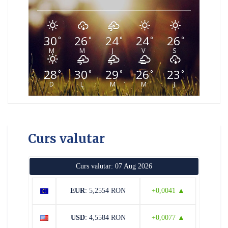
30
26
24
24
26
°
°
°
°
°
M
M
J
V
S
28
30
29
26
23
°
°
°
°
°
D
L
M
M
J
Curs valutar
Curs valutar: 07 Aug 2026
EUR
: 5,2554 RON
+0,0041 ▲
USD
: 4,5584 RON
+0,0077 ▲