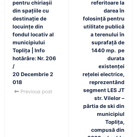
pentru chiriaşii
referitoare la
din spaţiile cu
darea în
destinaţie de
folosinţă pentru
locuinţe din
utilitate publică
fondul locativ al
a terenului în
municipiului
suprafaţă de
Topliţa | Info
1440 mp. pe
hotărâre: Nr. 206
durata
/
existenţei
20 Decembrie 2
reţelei electrice,
018
reprezentând
segment LES JT
Previous post
str. Vilelor –
pârtia de ski din
municipiul
Topliţa,
compusă din