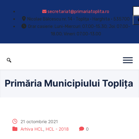
secretariat@primariatoplita.ro
Nicolae Bălcescu nr. 14 • Toplița • Harghita • 535700
Orar casierie: Luni-Miercuri: 07.00-15.30; Joi: 07.00-
18.00; Vineri: 07.00-13.00
Primăria Municipiului Toplița
21 octombrie 2021
Arhiva HCL
,
HCL - 2018
0