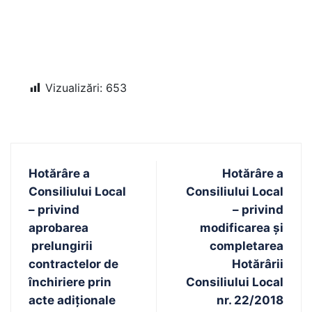
Vizualizări:
653
Hotărâre a
Hotărâre a
Consiliului Local
Consiliului Local
– privind
– privind
aprobarea
modificarea şi
prelungirii
completarea
contractelor de
Hotărârii
închiriere prin
Consiliului Local
acte adiţionale
nr. 22/2018