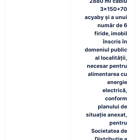
2880 ml cablu
3×150+70
acyaby şi a unui
număr de 6
firide, imobil
înscris în
domeniul public
al localităţii,
necesar pentru
alimentarea cu
energie
electrică,
conform
planului de
situaţie anexat,
pentru
Societatea de
Distribuţie a