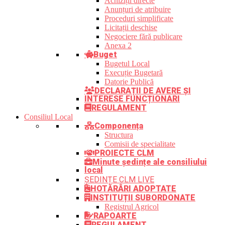
Achiziții directe
Anunțuri de atribuire
Proceduri simplificate
Licitații deschise
Negociere fără publicare
Anexa 2
Buget
Bugetul Local
Execuție Bugetară
Datorie Publică
DECLARAȚII DE AVERE ȘI
INTERESE FUNCȚIONARI
REGULAMENT
Consiliul Local
Componența
Structura
Comisii de specialitate
PROIECTE CLM
Minute ședințe ale consiliului
local
ȘEDINȚE CLM LIVE
HOTĂRÂRI ADOPTATE
INSTITUȚII SUBORDONATE
Registrul Agricol
RAPOARTE
REGULAMENT