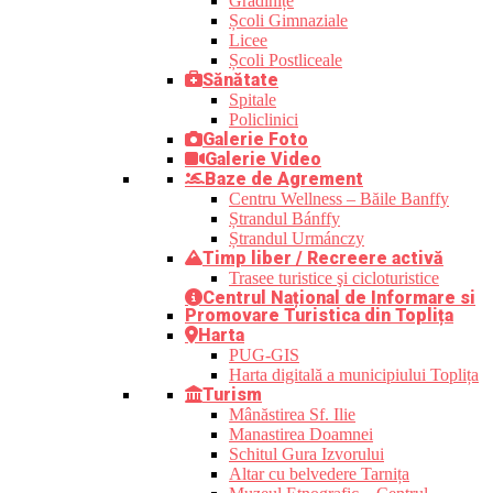
Grădinițe
Școli Gimnaziale
Licee
Școli Postliceale
Sănătate
Spitale
Policlinici
Galerie Foto
Galerie Video
Baze de Agrement
Centru Wellness – Băile Banffy
Ștrandul Bánffy
Ștrandul Urmánczy
Timp liber / Recreere activă
Trasee turistice şi cicloturistice
Centrul Național de Informare si
Promovare Turistica din Toplița
Harta
PUG-GIS
Harta digitală a municipiului Toplița
Turism
Mânăstirea Sf. Ilie
Manastirea Doamnei
Schitul Gura Izvorului
Altar cu belvedere Tarnița