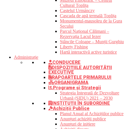
Muzeul Etnografic – Centrul
Cultural Toplița
Castelul Urmánczy
Cascada de apă termală Toplița
Monumentul-mausoleu de la Gura
Secului
Parcul Național Călimani –
Rezervația Lacul Iezer
Stâncile Coloape – Munții Gurghiu
Liberty Fishing
Hartă interactivă active turistice
Administrație
CONDUCERE
DISPOZIȚIILE AUTORITĂȚII
EXECUTIVE
RAPOARTELE PRIMARULUI
ORGANIGRAMA
Programe și Strategii
Strategia Integrată de Dezvoltare
Urbană (SIDU) 2021 – 2030
INSTITUȚII ÎN SUBORDINE
Achiziții Publice
Planul Anual al Achizițiilor publice
Anunțuri achiziții publice
Anunțuri de inițiere