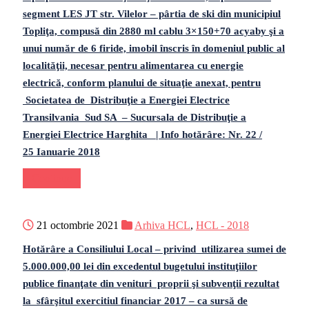
segment LES JT str. Vilelor – pârtia de ski din municipiul
Topliţa, compusă din 2880 ml cablu 3×150+70 acyaby şi a
unui număr de 6 firide, imobil înscris în domeniul public al
localităţii, necesar pentru alimentarea cu energie
electrică, conform planului de situaţie anexat, pentru
Societatea de Distribuţie a Energiei Electrice
Transilvania Sud SA – Sucursala de Distribuţie a
Energiei Electrice Harghita | Info hotărâre: Nr. 22 /
25 Ianuarie 2018
Continue
21 octombrie 2021
Arhiva HCL
,
HCL - 2018
Hotărâre a Consiliului Local – privind utilizarea sumei de
5.000.000,00 lei din excedentul bugetului instituţiilor
publice finanţate din venituri proprii şi subvenţii rezultat
la sfârşitul exercitiul financiar 2017 – ca sursă de