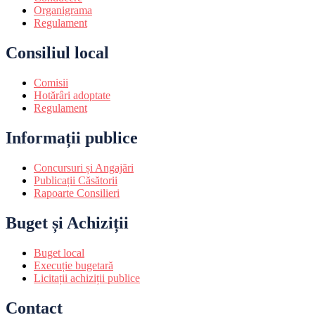
Organigrama
Regulament
Consiliul local
Comisii
Hotărâri adoptate
Regulament
Informații publice
Concursuri și Angajări
Publicații Căsătorii
Rapoarte Consilieri
Buget și Achiziții
Buget local
Execuție bugetară
Licitații achiziții publice
Contact