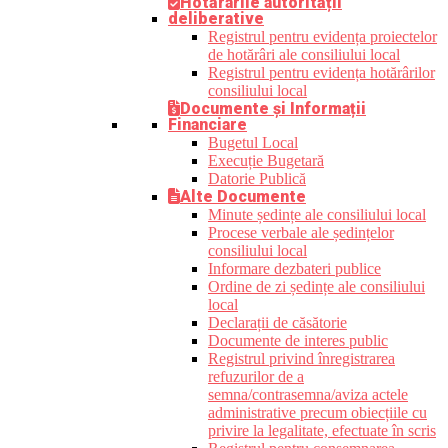
Hotărârile autorității
deliberative
Registrul pentru evidența proiectelor
de hotărâri ale consiliului local
Registrul pentru evidența hotărârilor
consiliului local
Documente și Informații
Financiare
Bugetul Local
Execuție Bugetară
Datorie Publică
Alte Documente
Minute ședințe ale consiliului local
Procese verbale ale ședințelor
consiliului local
Informare dezbateri publice
Ordine de zi ședințe ale consiliului
local
Declarații de căsătorie
Documente de interes public
Registrul privind înregistrarea
refuzurilor de a
semna/contrasemna/aviza actele
administrative precum obiecțiile cu
privire la legalitate, efectuate în scris