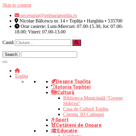
Skip to content
secretariat@primariatoplita.ro
Nicolae Bălcescu nr. 14 • Toplița • Harghita • 535700
Orar casierie: Luni-Miercuri: 07.00-15.30; Joi: 07.00-
18.00; Vineri: 07.00-13.00
Caută
Toplița
Despre Toplița
Istoria Topliței
Cultură
Biblioteca Municipală “George
Sbârcea”
Casa de Cultură Toplița
Cinema 3D Calimani
Sport
Cetățeni de Onoare
Educație