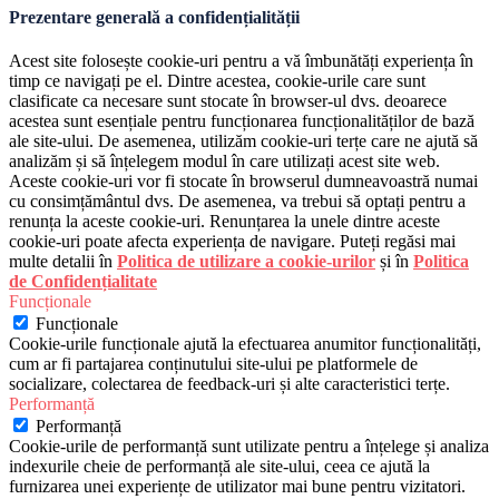
Prezentare generală a confidențialității
Acest site folosește cookie-uri pentru a vă îmbunătăți experiența în
timp ce navigați pe el. Dintre acestea, cookie-urile care sunt
clasificate ca necesare sunt stocate în browser-ul dvs. deoarece
acestea sunt esențiale pentru funcționarea funcționalităților de bază
ale site-ului. De asemenea, utilizăm cookie-uri terțe care ne ajută să
analizăm și să înțelegem modul în care utilizați acest site web.
Aceste cookie-uri vor fi stocate în browserul dumneavoastră numai
cu consimțământul dvs. De asemenea, va trebui să optați pentru a
renunța la aceste cookie-uri. Renunțarea la unele dintre aceste
cookie-uri poate afecta experiența de navigare. Puteți regăsi mai
multe detalii în
Politica de utilizare a cookie-urilor
și în
Politica
de Confidențialitate
Funcționale
Funcționale
Cookie-urile funcționale ajută la efectuarea anumitor funcționalități,
cum ar fi partajarea conținutului site-ului pe platformele de
socializare, colectarea de feedback-uri și alte caracteristici terțe.
Performanță
Performanță
Cookie-urile de performanță sunt utilizate pentru a înțelege și analiza
indexurile cheie de performanță ale site-ului, ceea ce ajută la
furnizarea unei experiențe de utilizator mai bune pentru vizitatori.