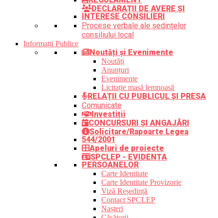
DECLARAȚII DE AVERE ȘI
INTERESE CONSILIERI
Procese verbale ale ședințelor
consiliului local
Informații Publice
Noutăți și Evenimente
Noutăți
Anunțuri
Evenimente
Licitație masă lemnoasă
RELAȚII CU PUBLICUL ȘI PRESA
Comunicate
Investiții
CONCURSURI ȘI ANGAJĂRI
Solicitare/Rapoarte Legea
544/2001
Apeluri de proiecte
SPCLEP - EVIDENȚA
PERSOANELOR
Carte Identitate
Carte Identitate Provizorie
Viză Reședință
Contact SPCLEP
Nașteri
Căsătorii