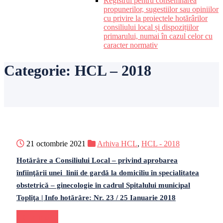
Registrul pentru consemnarea
propunerilor, sugestiilor sau opiniilor
cu privire la proiectele hotărârilor
consiliului local și dispozițiilor
primarului, numai în cazul celor cu
caracter normativ
Categorie:
HCL – 2018
21 octombrie 2021
Arhiva HCL
,
HCL - 2018
Hotărâre a Consiliului Local – privind aprobarea
înfiinţării unei linii de gardă la domiciliu în specialitatea
obstetrică – ginecologie în cadrul Spitalului municipal
Topliţa | Info hotărâre: Nr. 23 / 25 Ianuarie 2018
Continue