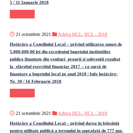
5 / 11 Ianuarie 2018
Continue
21 octombrie 2021
Arhiva HCL
,
HCL - 2018
Hotărâre a Consiliului Local – privind utilizarea sumei de
5.000.000,00 lei din excedentul bugetului instituţiilor
publice finanţate din venituri proprii şi subvenţii rezultat
la sfârşitul exercitiul financiar 2017 – ca sursă de
finanţare a bugetului local pe anul 2018 | Info hotărâre:
Nr. 30 / 16 Februarie 2018
Continue
21 octombrie 2021
Arhiva HCL
,
HCL - 2018
Hotărâre a Consiliului Local – privind darea în folosinţă
pentru utilitate publică a terenului în suprafaţă de 777 mp.