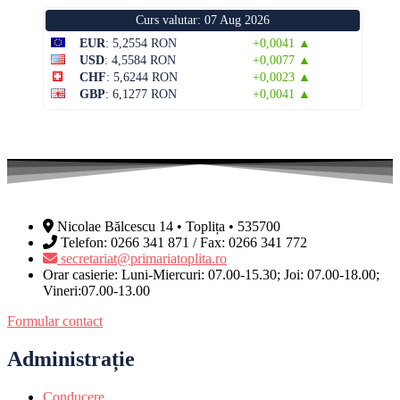
Curs valutar: 07 Aug 2026
EUR
: 5,2554 RON
+0,0041 ▲
USD
: 4,5584 RON
+0,0077 ▲
CHF
: 5,6244 RON
+0,0023 ▲
GBP
: 6,1277 RON
+0,0041 ▲
Nicolae Bălcescu 14 • Toplița • 535700
Telefon: 0266 341 871 / Fax: 0266 341 772
secretariat@primariatoplita.ro
Orar casierie: Luni-Miercuri: 07.00-15.30; Joi: 07.00-18.00;
Vineri:07.00-13.00
Formular contact
Administrație
Conducere