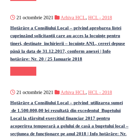
21 octombrie 2021
Arhiva HCL
,
HCL - 2018
Hotărâre a Consiliului Local – privind aprobarea listei
cuprinzând solicitanţii care au acces la locuinţe pentru
tineri, destinate închirierii – locuinţe ANL, cereri depuse
până la data de 31.12.2017, conform anexei | Info
hotărâre: Nr. 20 / 25 Ianuarie 2018
Continue
21 octombrie 2021
Arhiva HCL
,
HCL - 2018
Hotărâre a Consiliului Local – privind utilizarea sumei
de 1.500.000,00 lei rezultată din excedentul Bugetului
Local la sfârşitul exerciţiul financiar 2017 pentru
acoperirea temporară a golului de casă a bugetului local –
secţiunea de funcţionare pe anul 2018 | Info hotărâre: Nr.