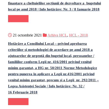
finanţare a cheltuielilor secţiunii de dezvoltare a bugetului
local pe anul 2018 | Info hotărâre: Nr. 3 / 8 Ianuarie 2018
Continue
21 octombrie 2021
Arhiva HCL
,
HCL - 2018
Hotărâre a Consiliului Local – privind aprobarea
criteriilor şi metodologiei de acordare pe anul 2018 a
ajutoarelor de urgenţă din bugetul local, persoanelor /
familiilor conform Legii nr. 416/2001 privind venitul
minim garantat, a HG nr. 50/2011 Norme Metodologice
pentru punerea în aplicare a Legii nr.416/2001 privind
venitul minim garantat, precum şi a Legii nr. 292/2011 –
Legea Asistenţei Sociale | Info hotărâre: Nr. 32 /
16 Februarie 2018
Continue