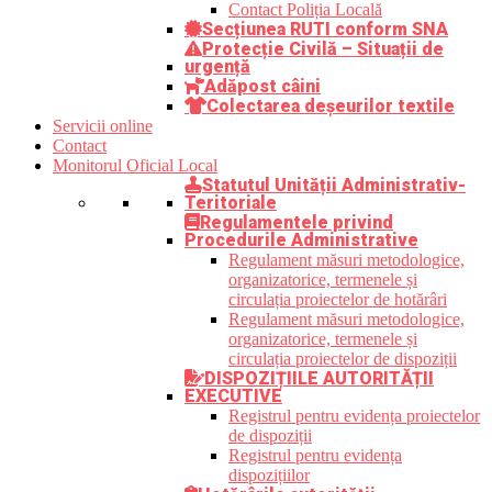
Contact Poliția Locală
Secțiunea RUTI conform SNA
Protecție Civilă – Situații de
urgență
Adăpost câini
Colectarea deșeurilor textile
Servicii online
Contact
Monitorul Oficial Local
Statutul Unității Administrativ-
Teritoriale
Regulamentele privind
Procedurile Administrative
Regulament măsuri metodologice,
organizatorice, termenele și
circulația proiectelor de hotărâri
Regulament măsuri metodologice,
organizatorice, termenele și
circulația proiectelor de dispoziții
DISPOZIȚIILE AUTORITĂȚII
EXECUTIVE
Registrul pentru evidența proiectelor
de dispoziții
Registrul pentru evidența
dispozițiilor