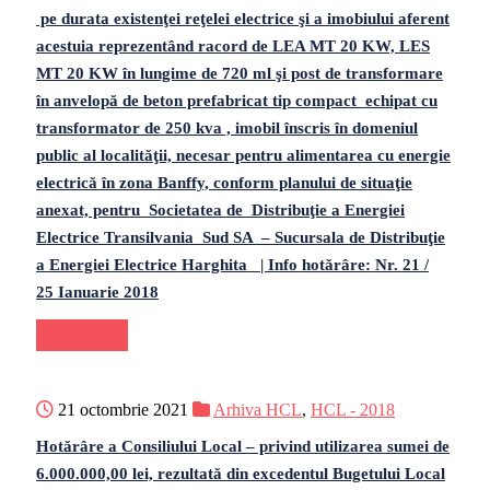
pe durata existenţei reţelei electrice şi a imobiului aferent
acestuia reprezentând racord de LEA MT 20 KW, LES
MT 20 KW în lungime de 720 ml şi post de transformare
în anvelopă de beton prefabricat tip compact echipat cu
transformator de 250 kva , imobil înscris în domeniul
public al localităţii, necesar pentru alimentarea cu energie
electrică în zona Banffy, conform planului de situaţie
anexat, pentru Societatea de Distribuţie a Energiei
Electrice Transilvania Sud SA – Sucursala de Distribuţie
a Energiei Electrice Harghita | Info hotărâre: Nr. 21 /
25 Ianuarie 2018
Continue
21 octombrie 2021
Arhiva HCL
,
HCL - 2018
Hotărâre a Consiliului Local – privind utilizarea sumei de
6.000.000,00 lei, rezultată din excedentul Bugetului Local