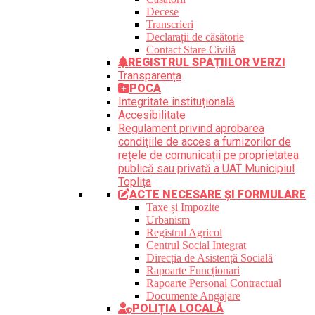
Decese
Transcrieri
Declarații de căsătorie
Contact Stare Civilă
REGISTRUL SPAȚIILOR VERZI
Transparența
POCA
Integritate instituțională
Accesibilitate
Regulament privind aprobarea
condițiile de acces a furnizorilor de
rețele de comunicații pe proprietatea
publică sau privată a UAT Municipiul
Toplița
ACTE NECESARE ȘI FORMULARE
Taxe și Impozite
Urbanism
Registrul Agricol
Centrul Social Integrat
Direcția de Asistență Socială
Rapoarte Funcționari
Rapoarte Personal Contractual
Documente Angajare
POLIȚIA LOCALĂ