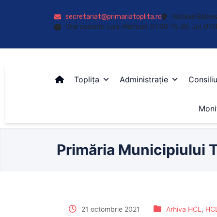
secretariat@primariatoplita.ro
Nicolae Bălces
Orar casierie: Luni-Miercuri: 07.00-15.30; Joi: 07
Toplița
Administrație
Consiliu
Monit
Primăria Municipiului T
21 octombrie 2021
Arhiva HCL
,
HCL