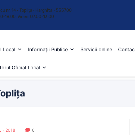
cu nr. 14 • Toplița • Harghita • 535700
.00-18.00; Vineri: 07.00-13.00
l Local
Informații Publice
Servicii online
Contac
orul Oficial Local
oplița
 - 2018
0