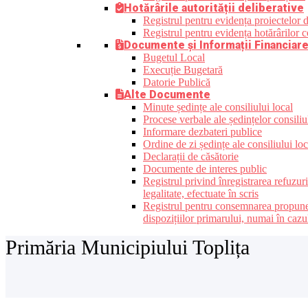
Hotărârile autorității deliberative
Registrul pentru evidența proiectelor de
Registrul pentru evidența hotărârilor co
Documente și Informații Financiar
Bugetul Local
Execuție Bugetară
Datorie Publică
Alte Documente
Minute ședințe ale consiliului local
Procese verbale ale ședințelor consiliu
Informare dezbateri publice
Ordine de zi ședințe ale consiliului loc
Declarații de căsătorie
Documente de interes public
Registrul privind înregistrarea refuzur
legalitate, efectuate în scris
Registrul pentru consemnarea propunerilo
dispozițiilor primarului, numai în cazu
Primăria Municipiului Toplița