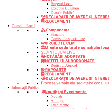
Bugetul Local
Execuție Bugetară
Datorie Publică
DECLARAȚII DE AVERE ȘI INTER
REGULAMENT
Consiliul Local
Componența
Structura
Comisii de specialitate
PROIECTE CLM
Minute ședințe ale consiliului loca
ȘEDINȚE CLM LIVE
HOTĂRÂRI ADOPTATE
INSTITUȚII SUBORDONATE
Registrul Agricol
RAPOARTE
REGULAMENT
DECLARAȚII DE AVERE ȘI INTERE
Procese verbale ale ședințelor consiliulu
Informații Publice
Noutăți și Evenimente
Noutăți
Anunțuri
Evenimente