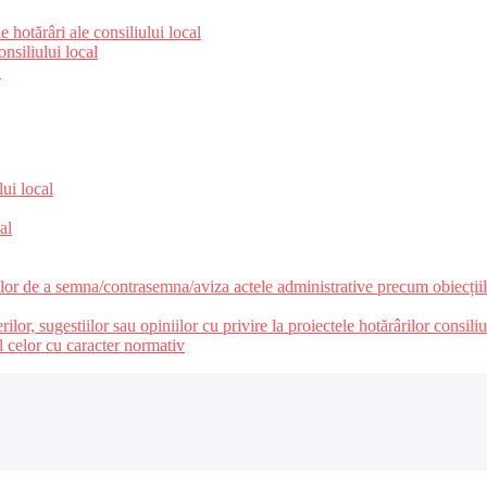
 hotărâri ale consiliului local
nsiliului local
e
lui local
al
ilor de a semna/contrasemna/aviza actele administrative precum obiecțiile
r, sugestiilor sau opiniilor cu privire la proiectele hotărârilor consiliul
l celor cu caracter normativ