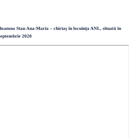
doamna Stan Ana-Maria – chiriaș în locuința ANL, situată în
1 Septembrie 2020