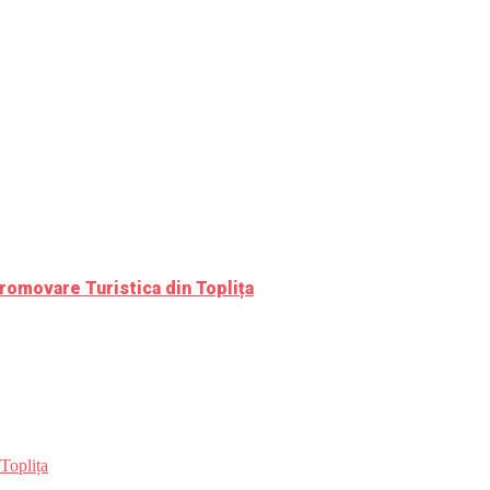
romovare Turistica din Toplița
Toplița