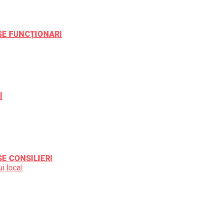
ESE FUNCȚIONARI
l
SE CONSILIERI
i local