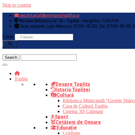
Skip to content
secretariat@primariatoplita.ro
Nicolae Bălcescu nr. 14 • Toplița • Harghita • 535700
Orar casierie: Luni-Miercuri: 07.00-15.30; Joi: 07.00-18.00; 
Caută
Toplița
Despre Toplița
Istoria Topliței
Cultură
Biblioteca Municipală “George Sbârc
Casa de Cultură Toplița
Cinema 3D Calimani
Sport
Cetățeni de Onoare
Educație
Grădinițe