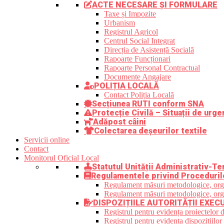
ACTE NECESARE ȘI FORMULARE
Taxe și Impozite
Urbanism
Registrul Agricol
Centrul Social Integrat
Direcția de Asistență Socială
Rapoarte Funcționari
Rapoarte Personal Contractual
Documente Angajare
POLIȚIA LOCALĂ
Contact Poliția Locală
Secțiunea RUTI conform SNA
Protecție Civilă – Situații de urge
Adăpost câini
Colectarea deșeurilor textile
Servicii online
Contact
Monitorul Oficial Local
Statutul Unității Administrativ-Ter
Regulamentele privind Proceduril
Regulament măsuri metodologice, organi
Regulament măsuri metodologice, organi
DISPOZIȚIILE AUTORITĂȚII EXEC
Registrul pentru evidența proiectelor d
Registrul pentru evidența dispozițiilor