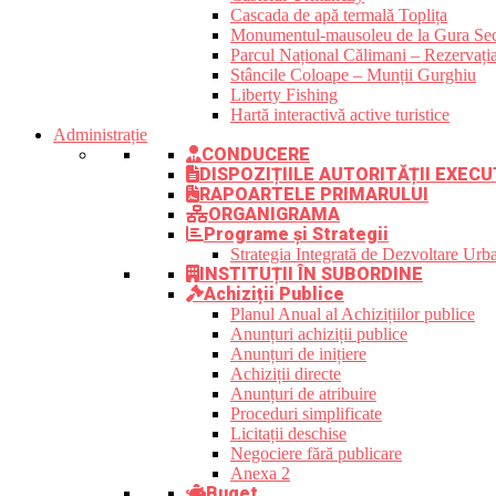
Cascada de apă termală Toplița
Monumentul-mausoleu de la Gura Sec
Parcul Național Călimani – Rezervația
Stâncile Coloape – Munții Gurghiu
Liberty Fishing
Hartă interactivă active turistice
Administrație
CONDUCERE
DISPOZIȚIILE AUTORITĂȚII EXECU
RAPOARTELE PRIMARULUI
ORGANIGRAMA
Programe și Strategii
Strategia Integrată de Dezvoltare Ur
INSTITUȚII ÎN SUBORDINE
Achiziții Publice
Planul Anual al Achizițiilor publice
Anunțuri achiziții publice
Anunțuri de inițiere
Achiziții directe
Anunțuri de atribuire
Proceduri simplificate
Licitații deschise
Negociere fără publicare
Anexa 2
Buget