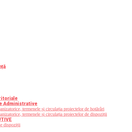
nță
itoriale
e Administrative
zatorice, termenele și circulația proiectelor de hotărâri
zatorice, termenele și circulația proiectelor de dispoziții
UTIVE
e dispoziții