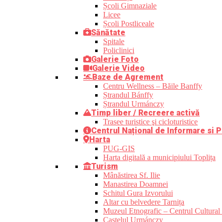
Școli Gimnaziale
Licee
Școli Postliceale
Sănătate
Spitale
Policlinici
Galerie Foto
Galerie Video
Baze de Agrement
Centru Wellness – Băile Banffy
Ștrandul Bánffy
Ștrandul Urmánczy
Timp liber / Recreere activă
Trasee turistice şi cicloturistice
Centrul Național de Informare si P
Harta
PUG-GIS
Harta digitală a municipiului Toplița
Turism
Mânăstirea Sf. Ilie
Manastirea Doamnei
Schitul Gura Izvorului
Altar cu belvedere Tarnița
Muzeul Etnografic – Centrul Cultural 
Castelul Urmánczy