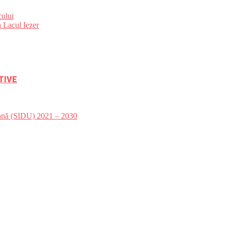
ului
 Lacul Iezer
TIVE
bană (SIDU) 2021 – 2030