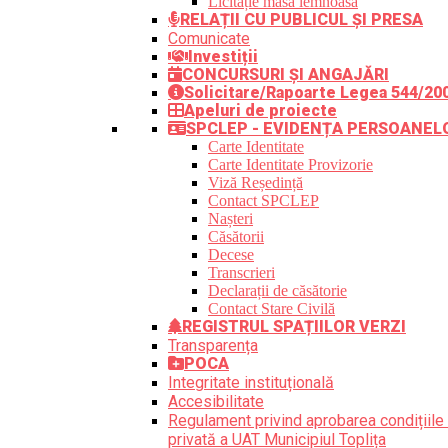
Licitație masă lemnoasă
RELAȚII CU PUBLICUL ȘI PRESA
Comunicate
Investiții
CONCURSURI ȘI ANGAJĂRI
Solicitare/Rapoarte Legea 544/20
Apeluri de proiecte
SPCLEP - EVIDENȚA PERSOANEL
Carte Identitate
Carte Identitate Provizorie
Viză Reședință
Contact SPCLEP
Nașteri
Căsătorii
Decese
Transcrieri
Declarații de căsătorie
Contact Stare Civilă
REGISTRUL SPAȚIILOR VERZI
Transparența
POCA
Integritate instituțională
Accesibilitate
Regulament privind aprobarea condițiile 
privată a UAT Municipiul Toplița