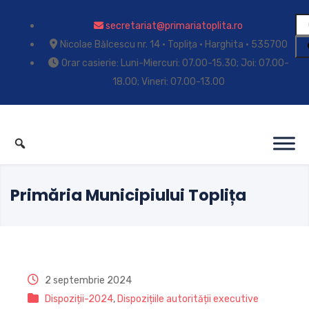
secretariat@primariatoplita.ro
Nicolae Bălcescu nr. 14 • Toplița • Harghita • 535700
Orar casierie: Luni-Miercuri: 07.00-15.30; Joi: 07.00-
18.00; Vineri: 07.00-13.00
Primăria Municipiului Toplița
2 septembrie 2024
Dispoziții-2024
,
Dispozițiile autorității executive