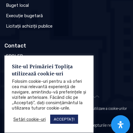
Buget local
Execuție bugetară
Licitații achiziții publice
Contact
SPCLEP
Site-ul Primăriei Toplița
Stare civilă
utilizează cookie-uri
Poliția locală
Folosim cookie-uri pentru a vă oferi
cea mai relevantă experiență de
navigare, amintindu-vă preferințele și
vizitele anterioare. Făcând clic pe
„Acceptați”, dați consimțământul la
utilizarea tuturor cookie-urile.
Protecția datelor cu caracter personal (GDPR)
Politica de utilizare a cookie-urilor
Setări cookie-uri
ACCEPTAȚI
Primăria Municipiului Toplița © 2025. Toate drepturile rezervate.