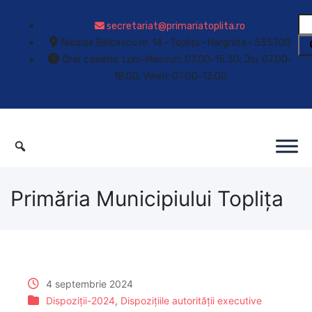
secretariat@primariatoplita.ro
Nicolae Bălcescu nr. 14 • Toplița • Harghita • 535700
Orar casierie: Luni-Miercuri: 07.00-15.30; Joi: 07.00-
18.00; Vineri: 07.00-13.00
Primăria Municipiului Toplița
4 septembrie 2024
Dispoziții-2024
,
Dispozițiile autorității executive