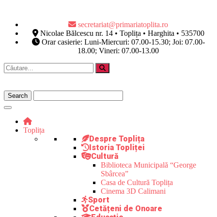
secretariat@primariatoplita.ro
Nicolae Bălcescu nr. 14 • Toplița • Harghita • 535700
Orar casierie: Luni-Miercuri: 07.00-15.30; Joi: 07.00-
18.00; Vineri: 07.00-13.00
Toplița
Despre Toplița
Istoria Topliței
Cultură
Biblioteca Municipală “George
Sbârcea”
Casa de Cultură Toplița
Cinema 3D Calimani
Sport
Cetățeni de Onoare