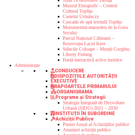
Altar cu belvedere Tarnița
Muzeul Etnografic – Centrul
Cultural Toplița
Castelul Urmánczy
Cascada de apă termală Toplița
Monumentul-mausoleu de la Gura
Secului
Parcul Național Călimani –
Rezervația Lacul Iezer
Stâncile Coloape – Munții Gurghiu
Liberty Fishing
Hartă interactivă active turistice
Administrație
CONDUCERE
DISPOZIȚIILE AUTORITĂȚII
EXECUTIVE
RAPOARTELE PRIMARULUI
ORGANIGRAMA
Programe și Strategii
Strategia Integrată de Dezvoltare
Urbană (SIDU) 2021 – 2030
INSTITUȚII ÎN SUBORDINE
Achiziții Publice
Planul Anual al Achizițiilor publice
Anunțuri achiziții publice