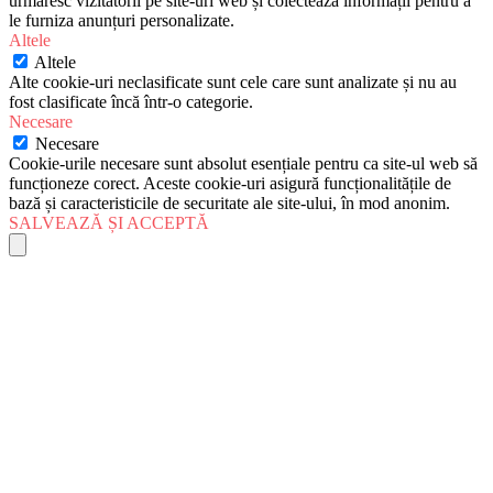
urmăresc vizitatorii pe site-uri web și colectează informații pentru a
le furniza anunțuri personalizate.
Altele
Altele
Alte cookie-uri neclasificate sunt cele care sunt analizate și nu au
fost clasificate încă într-o categorie.
Necesare
Necesare
Cookie-urile necesare sunt absolut esențiale pentru ca site-ul web să
funcționeze corect. Aceste cookie-uri asigură funcționalitățile de
bază și caracteristicile de securitate ale site-ului, în mod anonim.
SALVEAZĂ ȘI ACCEPTĂ