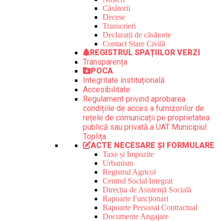
Căsătorii
Decese
Transcrieri
Declarații de căsătorie
Contact Stare Civilă
REGISTRUL SPAȚIILOR VERZI
Transparența
POCA
Integritate instituțională
Accesibilitate
Regulament privind aprobarea
condițiile de acces a furnizorilor de
rețele de comunicații pe proprietatea
publică sau privată a UAT Municipiul
Toplița
ACTE NECESARE ȘI FORMULARE
Taxe și Impozite
Urbanism
Registrul Agricol
Centrul Social Integrat
Direcția de Asistență Socială
Rapoarte Funcționari
Rapoarte Personal Contractual
Documente Angajare