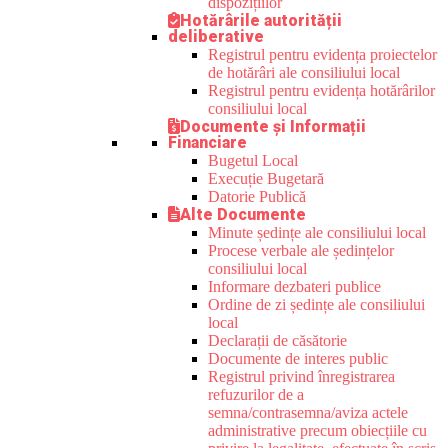
dispozițiilor
Hotărârile autorității
deliberative
Registrul pentru evidența proiectelor
de hotărâri ale consiliului local
Registrul pentru evidența hotărârilor
consiliului local
Documente și Informații
Financiare
Bugetul Local
Execuție Bugetară
Datorie Publică
Alte Documente
Minute ședințe ale consiliului local
Procese verbale ale ședințelor
consiliului local
Informare dezbateri publice
Ordine de zi ședințe ale consiliului
local
Declarații de căsătorie
Documente de interes public
Registrul privind înregistrarea
refuzurilor de a
semna/contrasemna/aviza actele
administrative precum obiecțiile cu