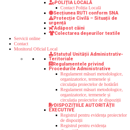
POLIȚIA LOCALĂ
Contact Poliția Locală
Secțiunea RUTI conform SNA
Protecție Civilă – Situații de
urgență
Adăpost câini
Colectarea deșeurilor textile
Servicii online
Contact
Monitorul Oficial Local
Statutul Unității Administrativ-
Teritoriale
Regulamentele privind
Procedurile Administrative
Regulament măsuri metodologice,
organizatorice, termenele și
circulația proiectelor de hotărâri
Regulament măsuri metodologice,
organizatorice, termenele și
circulația proiectelor de dispoziții
DISPOZIȚIILE AUTORITĂȚII
EXECUTIVE
Registrul pentru evidența proiectelor
de dispoziții
Registrul pentru evidența