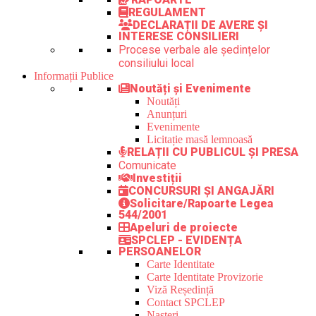
REGULAMENT
DECLARAȚII DE AVERE ȘI
INTERESE CONSILIERI
Procese verbale ale ședințelor
consiliului local
Informații Publice
Noutăți și Evenimente
Noutăți
Anunțuri
Evenimente
Licitație masă lemnoasă
RELAȚII CU PUBLICUL ȘI PRESA
Comunicate
Investiții
CONCURSURI ȘI ANGAJĂRI
Solicitare/Rapoarte Legea
544/2001
Apeluri de proiecte
SPCLEP - EVIDENȚA
PERSOANELOR
Carte Identitate
Carte Identitate Provizorie
Viză Reședință
Contact SPCLEP
Nașteri