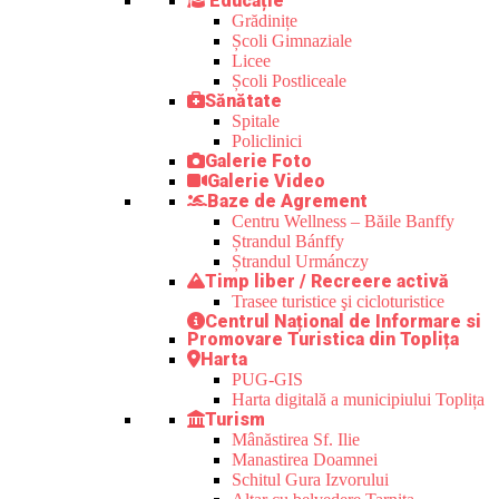
Educație
Grădinițe
Școli Gimnaziale
Licee
Școli Postliceale
Sănătate
Spitale
Policlinici
Galerie Foto
Galerie Video
Baze de Agrement
Centru Wellness – Băile Banffy
Ștrandul Bánffy
Ștrandul Urmánczy
Timp liber / Recreere activă
Trasee turistice şi cicloturistice
Centrul Național de Informare si
Promovare Turistica din Toplița
Harta
PUG-GIS
Harta digitală a municipiului Toplița
Turism
Mânăstirea Sf. Ilie
Manastirea Doamnei
Schitul Gura Izvorului