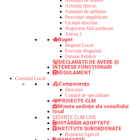
Anunțuri de inițiere
Achiziții directe
Anunțuri de atribuire
Proceduri simplificate
Licitații deschise
Negociere fără publicare
Anexa 2
Buget
Bugetul Local
Execuție Bugetară
Datorie Publică
DECLARAȚII DE AVERE ȘI
INTERESE FUNCȚIONARI
REGULAMENT
Consiliul Local
Componența
Structura
Comisii de specialitate
PROIECTE CLM
Minute ședințe ale consiliului
local
ȘEDINȚE CLM LIVE
HOTĂRÂRI ADOPTATE
INSTITUȚII SUBORDONATE
Registrul Agricol
RAPOARTE