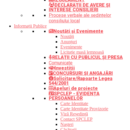
DECLARAȚII DE AVERE ȘI
INTERESE CONSILIERI
Procese verbale ale ședințelor
consiliului local
Informații Publice
Noutăți și Evenimente
Noutăți
Anunțuri
Evenimente
Licitație masă lemnoasă
RELAȚII CU PUBLICUL ȘI PRESA
Comunicate
Investiții
CONCURSURI ȘI ANGAJĂRI
Solicitare/Rapoarte Legea
544/2001
Apeluri de proiecte
SPCLEP - EVIDENȚA
PERSOANELOR
Carte Identitate
Carte Identitate Provizorie
Viză Reședință
Contact SPCLEP
Nașteri
Căsătorii