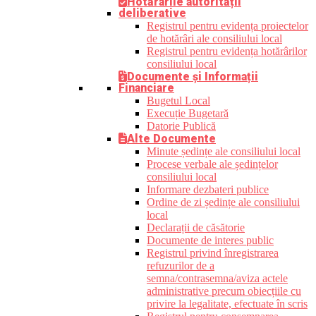
Hotărârile autorității
deliberative
Registrul pentru evidența proiectelor
de hotărâri ale consiliului local
Registrul pentru evidența hotărârilor
consiliului local
Documente și Informații
Financiare
Bugetul Local
Execuție Bugetară
Datorie Publică
Alte Documente
Minute ședințe ale consiliului local
Procese verbale ale ședințelor
consiliului local
Informare dezbateri publice
Ordine de zi ședințe ale consiliului
local
Declarații de căsătorie
Documente de interes public
Registrul privind înregistrarea
refuzurilor de a
semna/contrasemna/aviza actele
administrative precum obiecțiile cu
privire la legalitate, efectuate în scris