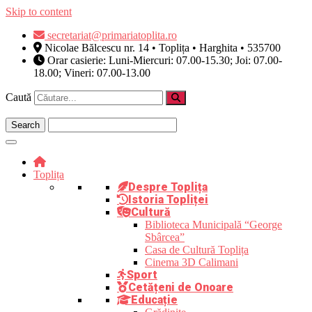
Skip to content
secretariat@primariatoplita.ro
Nicolae Bălcescu nr. 14 • Toplița • Harghita • 535700
Orar casierie: Luni-Miercuri: 07.00-15.30; Joi: 07.00-
18.00; Vineri: 07.00-13.00
Caută
Toplița
Despre Toplița
Istoria Topliței
Cultură
Biblioteca Municipală “George
Sbârcea”
Casa de Cultură Toplița
Cinema 3D Calimani
Sport
Cetățeni de Onoare
Educație