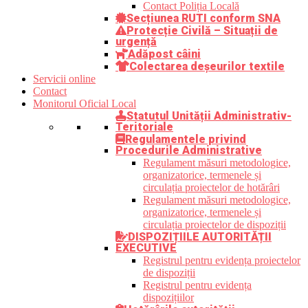
Contact Poliția Locală
Secțiunea RUTI conform SNA
Protecție Civilă – Situații de
urgență
Adăpost câini
Colectarea deșeurilor textile
Servicii online
Contact
Monitorul Oficial Local
Statutul Unității Administrativ-
Teritoriale
Regulamentele privind
Procedurile Administrative
Regulament măsuri metodologice,
organizatorice, termenele și
circulația proiectelor de hotărâri
Regulament măsuri metodologice,
organizatorice, termenele și
circulația proiectelor de dispoziții
DISPOZIȚIILE AUTORITĂȚII
EXECUTIVE
Registrul pentru evidența proiectelor
de dispoziții
Registrul pentru evidența
dispozițiilor