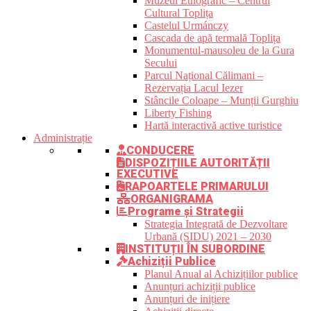
Muzeul Etnografic – Centrul
Cultural Toplița
Castelul Urmánczy
Cascada de apă termală Toplița
Monumentul-mausoleu de la Gura
Secului
Parcul Național Călimani –
Rezervația Lacul Iezer
Stâncile Coloape – Munții Gurghiu
Liberty Fishing
Hartă interactivă active turistice
Administrație
CONDUCERE
DISPOZIȚIILE AUTORITĂȚII
EXECUTIVE
RAPOARTELE PRIMARULUI
ORGANIGRAMA
Programe și Strategii
Strategia Integrată de Dezvoltare
Urbană (SIDU) 2021 – 2030
INSTITUȚII ÎN SUBORDINE
Achiziții Publice
Planul Anual al Achizițiilor publice
Anunțuri achiziții publice
Anunțuri de inițiere