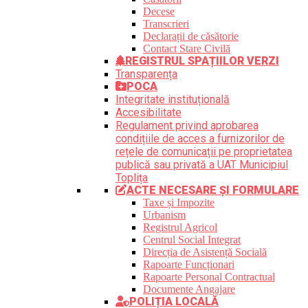
Decese
Transcrieri
Declarații de căsătorie
Contact Stare Civilă
REGISTRUL SPAȚIILOR VERZI
Transparența
POCA
Integritate instituțională
Accesibilitate
Regulament privind aprobarea
condițiile de acces a furnizorilor de
rețele de comunicații pe proprietatea
publică sau privată a UAT Municipiul
Toplița
ACTE NECESARE ȘI FORMULARE
Taxe și Impozite
Urbanism
Registrul Agricol
Centrul Social Integrat
Direcția de Asistență Socială
Rapoarte Funcționari
Rapoarte Personal Contractual
Documente Angajare
POLIȚIA LOCALĂ