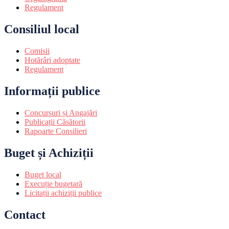
Regulament
Consiliul local
Comisii
Hotărâri adoptate
Regulament
Informații publice
Concursuri și Angajări
Publicații Căsătorii
Rapoarte Consilieri
Buget și Achiziții
Buget local
Execuție bugetară
Licitații achiziții publice
Contact