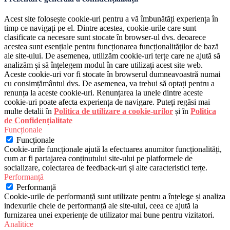
Acest site folosește cookie-uri pentru a vă îmbunătăți experiența în
timp ce navigați pe el. Dintre acestea, cookie-urile care sunt
clasificate ca necesare sunt stocate în browser-ul dvs. deoarece
acestea sunt esențiale pentru funcționarea funcționalităților de bază
ale site-ului. De asemenea, utilizăm cookie-uri terțe care ne ajută să
analizăm și să înțelegem modul în care utilizați acest site web.
Aceste cookie-uri vor fi stocate în browserul dumneavoastră numai
cu consimțământul dvs. De asemenea, va trebui să optați pentru a
renunța la aceste cookie-uri. Renunțarea la unele dintre aceste
cookie-uri poate afecta experiența de navigare. Puteți regăsi mai
multe detalii în
Politica de utilizare a cookie-urilor
și în
Politica
de Confidențialitate
Funcționale
Funcționale
Cookie-urile funcționale ajută la efectuarea anumitor funcționalități,
cum ar fi partajarea conținutului site-ului pe platformele de
socializare, colectarea de feedback-uri și alte caracteristici terțe.
Performanță
Performanță
Cookie-urile de performanță sunt utilizate pentru a înțelege și analiza
indexurile cheie de performanță ale site-ului, ceea ce ajută la
furnizarea unei experiențe de utilizator mai bune pentru vizitatori.
Analitice