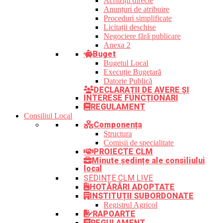
Achiziții directe
Anunțuri de atribuire
Proceduri simplificate
Licitații deschise
Negociere fără publicare
Anexa 2
Buget
Bugetul Local
Execuție Bugetară
Datorie Publică
DECLARAȚII DE AVERE ȘI
INTERESE FUNCȚIONARI
REGULAMENT
Consiliul Local
Componența
Structura
Comisii de specialitate
PROIECTE CLM
Minute ședințe ale consiliului
local
ȘEDINȚE CLM LIVE
HOTĂRÂRI ADOPTATE
INSTITUȚII SUBORDONATE
Registrul Agricol
RAPOARTE
REGULAMENT