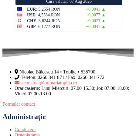
Curs valutar: 07 Aug 2026
EUR
: 5,2554 RON
+0,0041 ▲
USD
: 4,5584 RON
+0,0077 ▲
CHF
: 5,6244 RON
+0,0023 ▲
GBP
: 6,1277 RON
+0,0041 ▲
Nicolae Bălcescu 14 • Toplița • 535700
Telefon: 0266 341 871 / Fax: 0266 341 772
secretariat@primariatoplita.ro
Orar casierie: Luni-Miercuri: 07.00-15.30; Joi: 07.00-18.00;
Vineri:07.00-13.00
Formular contact
Administrație
Conducere
Organigrama