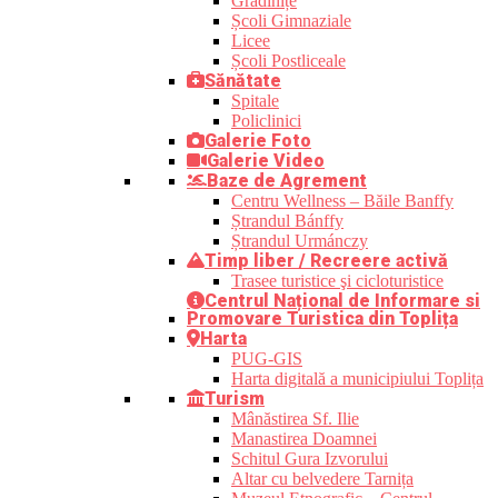
Grădinițe
Școli Gimnaziale
Licee
Școli Postliceale
Sănătate
Spitale
Policlinici
Galerie Foto
Galerie Video
Baze de Agrement
Centru Wellness – Băile Banffy
Ștrandul Bánffy
Ștrandul Urmánczy
Timp liber / Recreere activă
Trasee turistice şi cicloturistice
Centrul Național de Informare si
Promovare Turistica din Toplița
Harta
PUG-GIS
Harta digitală a municipiului Toplița
Turism
Mânăstirea Sf. Ilie
Manastirea Doamnei
Schitul Gura Izvorului
Altar cu belvedere Tarnița