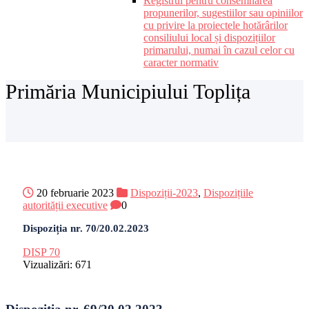
Registrul pentru consemnarea
propunerilor, sugestiilor sau opiniilor
cu privire la proiectele hotărârilor
consiliului local și dispozițiilor
primarului, numai în cazul celor cu
caracter normativ
Primăria Municipiului Toplița
20 februarie 2023
Dispoziții-2023
,
Dispozițiile
autorității executive
0
Dispoziția nr. 70/20.02.2023
DISP 70
Vizualizări:
671