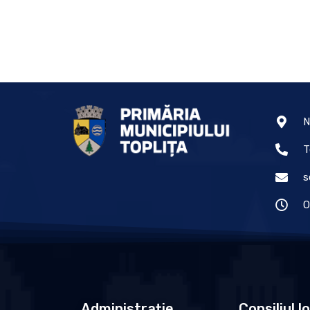
N
T
s
O
Administrație
Consiliul l