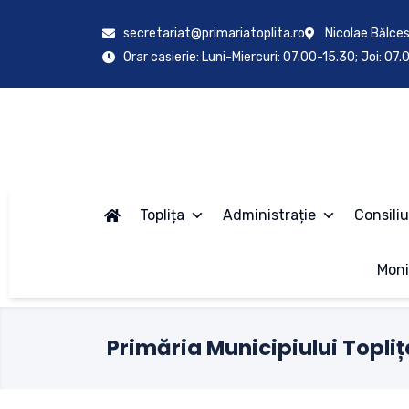
secretariat@primariatoplita.ro
Nicolae Bălces
Orar casierie: Luni-Miercuri: 07.00-15.30; Joi: 07
Toplița
Administrație
Consiliu
Moni
Primăria Municipiului Topliț