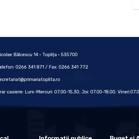
icolae Bălcescu 14 • Toplița • 535700
elefon: 0266 341 871 / Fax: 0266 341 772
ecretariat@primariatoplita.ro
rar casierie: Luni-Miercuri: 07.00-15.30; Joi: 07.00-18.00; Vineri:07
ocal
Informații publice
Buget și A