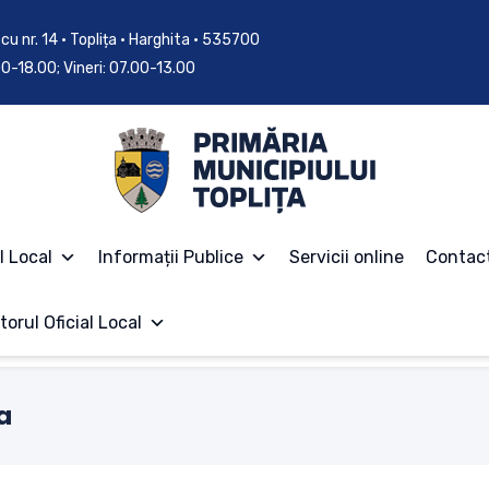
cu nr. 14 • Toplița • Harghita • 535700
.00-18.00; Vineri: 07.00-13.00
l Local
Informații Publice
Servicii online
Contac
torul Oficial Local
a