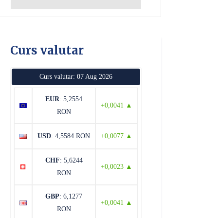
Curs valutar
Curs valutar: 07 Aug 2026
EUR
: 5,2554
+0,0041 ▲
RON
USD
: 4,5584 RON
+0,0077 ▲
CHF
: 5,6244
+0,0023 ▲
RON
GBP
: 6,1277
+0,0041 ▲
RON