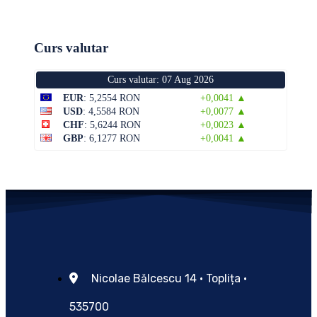
Curs valutar
Curs valutar: 07 Aug 2026
EUR
: 5,2554 RON
+0,0041 ▲
USD
: 4,5584 RON
+0,0077 ▲
CHF
: 5,6244 RON
+0,0023 ▲
GBP
: 6,1277 RON
+0,0041 ▲
Nicolae Bălcescu 14 • Toplița •
535700