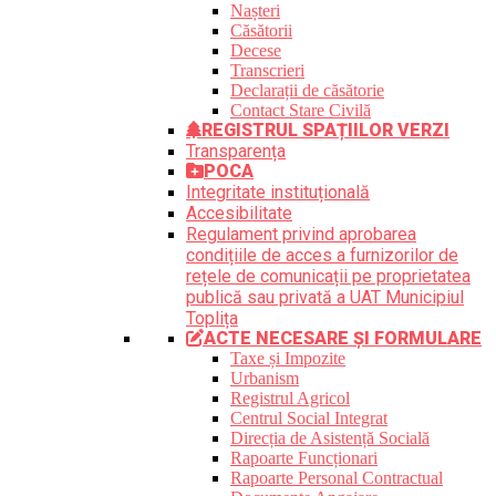
Nașteri
Căsătorii
Decese
Transcrieri
Declarații de căsătorie
Contact Stare Civilă
REGISTRUL SPAȚIILOR VERZI
Transparența
POCA
Integritate instituțională
Accesibilitate
Regulament privind aprobarea
condițiile de acces a furnizorilor de
rețele de comunicații pe proprietatea
publică sau privată a UAT Municipiul
Toplița
ACTE NECESARE ȘI FORMULARE
Taxe și Impozite
Urbanism
Registrul Agricol
Centrul Social Integrat
Direcția de Asistență Socială
Rapoarte Funcționari
Rapoarte Personal Contractual