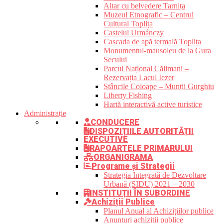
Altar cu belvedere Tarnița
Muzeul Etnografic – Centrul
Cultural Toplița
Castelul Urmánczy
Cascada de apă termală Toplița
Monumentul-mausoleu de la Gura
Secului
Parcul Național Călimani –
Rezervația Lacul Iezer
Stâncile Coloape – Munții Gurghiu
Liberty Fishing
Hartă interactivă active turistice
Administrație
CONDUCERE
DISPOZIȚIILE AUTORITĂȚII
EXECUTIVE
RAPOARTELE PRIMARULUI
ORGANIGRAMA
Programe și Strategii
Strategia Integrată de Dezvoltare
Urbană (SIDU) 2021 – 2030
INSTITUȚII ÎN SUBORDINE
Achiziții Publice
Planul Anual al Achizițiilor publice
Anunțuri achiziții publice