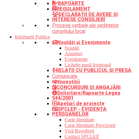
RAPOARTE
REGULAMENT
DECLARAȚII DE AVERE ȘI
INTERESE CONSILIERI
Procese verbale ale ședințelor
consiliului local
Informații Publice
Noutăți și Evenimente
Noutăți
Anunțuri
Evenimente
Licitație masă lemnoasă
RELAȚII CU PUBLICUL ȘI PRESA
Comunicate
Investiții
CONCURSURI ȘI ANGAJĂRI
Solicitare/Rapoarte Legea
544/2001
Apeluri de proiecte
SPCLEP - EVIDENȚA
PERSOANELOR
Carte Identitate
Carte Identitate Provizorie
Viză Reședință
Contact SPCLEP