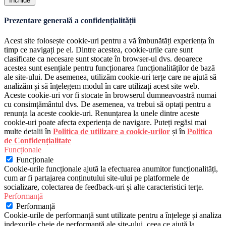
Închide
Prezentare generală a confidențialității
Acest site folosește cookie-uri pentru a vă îmbunătăți experiența în
timp ce navigați pe el. Dintre acestea, cookie-urile care sunt
clasificate ca necesare sunt stocate în browser-ul dvs. deoarece
acestea sunt esențiale pentru funcționarea funcționalităților de bază
ale site-ului. De asemenea, utilizăm cookie-uri terțe care ne ajută să
analizăm și să înțelegem modul în care utilizați acest site web.
Aceste cookie-uri vor fi stocate în browserul dumneavoastră numai
cu consimțământul dvs. De asemenea, va trebui să optați pentru a
renunța la aceste cookie-uri. Renunțarea la unele dintre aceste
cookie-uri poate afecta experiența de navigare. Puteți regăsi mai
multe detalii în
Politica de utilizare a cookie-urilor
și în
Politica
de Confidențialitate
Funcționale
Funcționale
Cookie-urile funcționale ajută la efectuarea anumitor funcționalități,
cum ar fi partajarea conținutului site-ului pe platformele de
socializare, colectarea de feedback-uri și alte caracteristici terțe.
Performanță
Performanță
Cookie-urile de performanță sunt utilizate pentru a înțelege și analiza
indexurile cheie de performanță ale site-ului, ceea ce ajută la