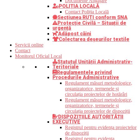
Documente Angajare
POLIȚIA LOCALĂ
Contact Poliția Locală
Secțiunea RUTI conform SNA
Protecție Civilă – Situații de
urgență
Adăpost câini
Colectarea deșeurilor textile
Servicii online
Contact
Monitorul Oficial Local
Statutul Unității Administrativ-
Teritoriale
Regulamentele privind
Procedurile Administrative
Regulament măsuri metodologice,
organizatorice, termenele și
circulația proiectelor de hotărâri
Regulament măsuri metodologice,
organizatorice, termenele și
circulația proiectelor de dispoziții
DISPOZIȚIILE AUTORITĂȚII
EXECUTIVE
Registrul pentru evidența proiectelor
de dispoziții
Registrul pentru evidența