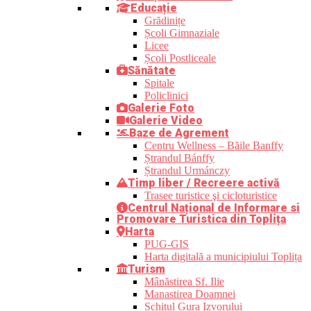
Educație
Grădinițe
Școli Gimnaziale
Licee
Școli Postliceale
Sănătate
Spitale
Policlinici
Galerie Foto
Galerie Video
Baze de Agrement
Centru Wellness – Băile Banffy
Ștrandul Bánffy
Ștrandul Urmánczy
Timp liber / Recreere activă
Trasee turistice şi cicloturistice
Centrul Național de Informare si
Promovare Turistica din Toplița
Harta
PUG-GIS
Harta digitală a municipiului Toplița
Turism
Mânăstirea Sf. Ilie
Manastirea Doamnei
Schitul Gura Izvorului