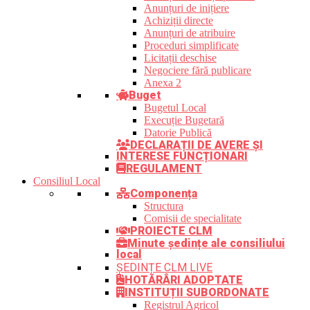
Anunțuri de inițiere
Achiziții directe
Anunțuri de atribuire
Proceduri simplificate
Licitații deschise
Negociere fără publicare
Anexa 2
Buget
Bugetul Local
Execuție Bugetară
Datorie Publică
DECLARAȚII DE AVERE ȘI
INTERESE FUNCȚIONARI
REGULAMENT
Consiliul Local
Componența
Structura
Comisii de specialitate
PROIECTE CLM
Minute ședințe ale consiliului
local
ȘEDINȚE CLM LIVE
HOTĂRÂRI ADOPTATE
INSTITUȚII SUBORDONATE
Registrul Agricol