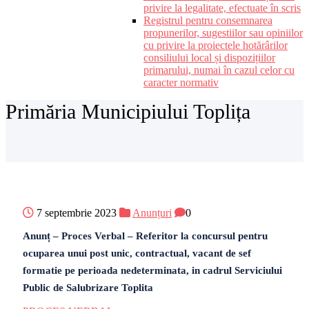
privire la legalitate, efectuate în scris
Registrul pentru consemnarea
propunerilor, sugestiilor sau opiniilor
cu privire la proiectele hotărârilor
consiliului local și dispozițiilor
primarului, numai în cazul celor cu
caracter normativ
Primăria Municipiului Toplița
7 septembrie 2023
Anunțuri
0
Anunț – Proces Verbal – Referitor la concursul pentru
ocuparea unui post unic, contractual, vacant de sef
formatie pe perioada nedeterminata, in cadrul Serviciului
Public de Salubrizare Toplita