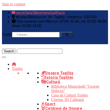
Skip to content
secretariat@primariatoplita.ro
Nicolae Bălcescu nr. 14 • Toplița • Harghita • 535700
Orar casierie: Luni-Miercuri: 07.00-15.30; Joi: 07.00-18.00;
Vineri: 07.00-13.00
Caută
Toplița
Despre Toplița
Istoria Topliței
Cultură
Biblioteca Municipală “George
Sbârcea”
Casa de Cultură Toplița
Cinema 3D Calimani
Sport
Cetățeni de Onoare