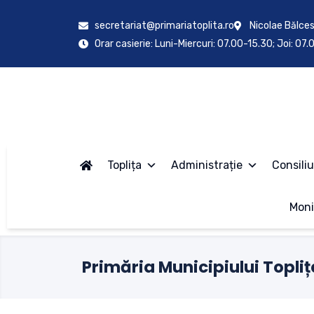
secretariat@primariatoplita.ro
Nicolae Bălces
Orar casierie: Luni-Miercuri: 07.00-15.30; Joi: 07
Toplița
Administrație
Consiliu
Moni
Primăria Municipiului Topliț