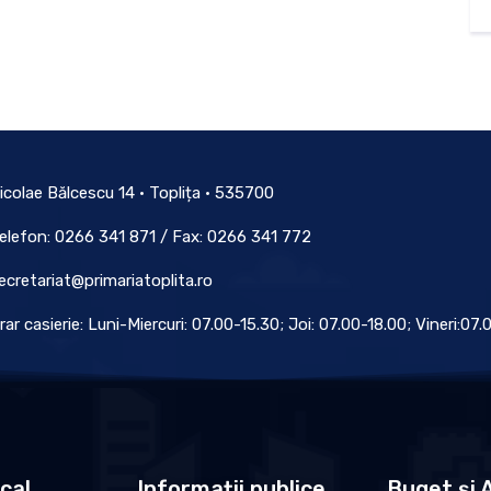
icolae Bălcescu 14 • Toplița • 535700
elefon: 0266 341 871 / Fax: 0266 341 772
ecretariat@primariatoplita.ro
rar casierie: Luni-Miercuri: 07.00-15.30; Joi: 07.00-18.00; Vineri:07
ocal
Informații publice
Buget și A