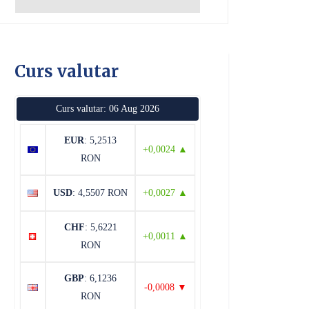
Curs valutar
Curs valutar: 06 Aug 2026
EUR
: 5,2513
+0,0024 ▲
RON
USD
: 4,5507 RON
+0,0027 ▲
CHF
: 5,6221
+0,0011 ▲
RON
GBP
: 6,1236
-0,0008 ▼
RON