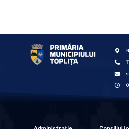
N
T
s
O
Administrație
Consiliul l