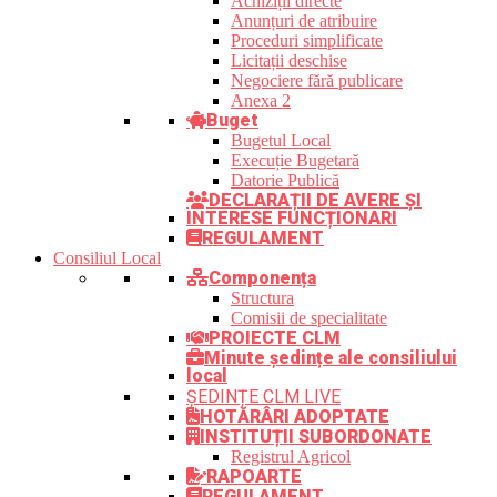
Achiziții directe
Anunțuri de atribuire
Proceduri simplificate
Licitații deschise
Negociere fără publicare
Anexa 2
Buget
Bugetul Local
Execuție Bugetară
Datorie Publică
DECLARAȚII DE AVERE ȘI
INTERESE FUNCȚIONARI
REGULAMENT
Consiliul Local
Componența
Structura
Comisii de specialitate
PROIECTE CLM
Minute ședințe ale consiliului
local
ȘEDINȚE CLM LIVE
HOTĂRÂRI ADOPTATE
INSTITUȚII SUBORDONATE
Registrul Agricol
RAPOARTE
REGULAMENT