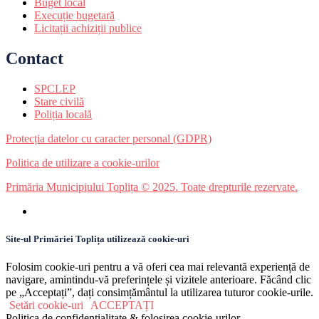
Buget local
Execuție bugetară
Licitații achiziții publice
Contact
SPCLEP
Stare civilă
Poliția locală
Protecția datelor cu caracter personal (GDPR)
Politica de utilizare a cookie-urilor
Primăria Municipiului Toplița © 2025. Toate drepturile rezervate.
Site-ul Primăriei Toplița utilizează cookie-uri
Folosim cookie-uri pentru a vă oferi cea mai relevantă experiență de
navigare, amintindu-vă preferințele și vizitele anterioare. Făcând clic
pe „Acceptați”, dați consimțământul la utilizarea tuturor cookie-urile.
Setări cookie-uri
ACCEPTAȚI
Politica de confidențialitate & folosirea cookie-urilor