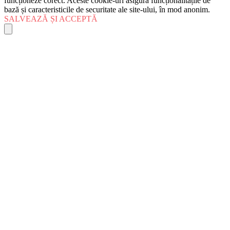
funcționeze corect. Aceste cookie-uri asigură funcționalitățile de
bază și caracteristicile de securitate ale site-ului, în mod anonim.
SALVEAZĂ ȘI ACCEPTĂ