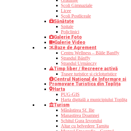
Grădinițe
Școli Gimnaziale
Licee
Școli Postliceale
Sănătate
Spitale
Policlinici
Galerie Foto
Galerie Video
Baze de Agrement
Centru Wellness – Băile Banffy
Ștrandul Bánffy
Ștrandul Urmánczy
Timp liber / Recreere activă
Trasee turistice şi cicloturistice
Centrul Național de Informare si
Promovare Turistica din Toplița
Harta
PUG-GIS
Harta digitală a municipiului Toplița
Turism
Mânăstirea Sf. Ilie
Manastirea Doamnei
Schitul Gura Izvorului
Altar cu belvedere Tarnița