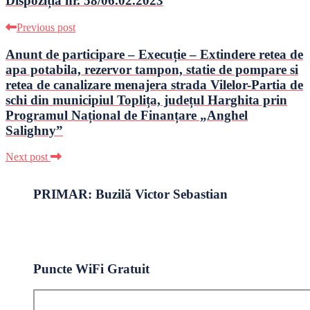
Dispoziția nr. 58/06.02.2023
Previous post
Anunt de participare – Execuție – Extindere retea de
apa potabila, rezervor tampon, statie de pompare si
retea de canalizare menajera strada Vilelor-Partia de
schi din municipiul Toplița, județul Harghita prin
Programul Național de Finanțare „Anghel
Salighny”
Next post
PRIMAR: Buzilă Victor Sebastian
Puncte WiFi Gratuit