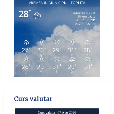
VREMEA ÎN MUNICIPIUL TOPLIȚA
28
°
scattered clouds
45% umiditate
vânt: 2m/s ENE
Max 28 • Min 28
27
26
29
31
28
°
°
°
°
°
S
D
L
M
M
26
29
31
29
24
°
°
°
°
°
J
V
S
D
L
Curs valutar
Curs valutar: 07 Aug 2026