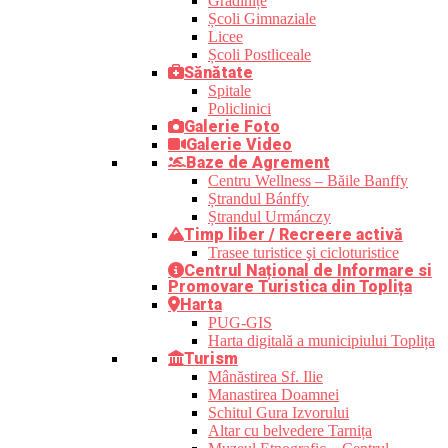
Grădinițe
Școli Gimnaziale
Licee
Școli Postliceale
Sănătate
Spitale
Policlinici
Galerie Foto
Galerie Video
Baze de Agrement
Centru Wellness – Băile Banffy
Ștrandul Bánffy
Ștrandul Urmánczy
Timp liber / Recreere activă
Trasee turistice şi cicloturistice
Centrul Național de Informare si
Promovare Turistica din Toplița
Harta
PUG-GIS
Harta digitală a municipiului Toplița
Turism
Mânăstirea Sf. Ilie
Manastirea Doamnei
Schitul Gura Izvorului
Altar cu belvedere Tarnița