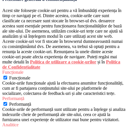
Acest site folosește cookie-uri pentru a vă îmbunătăți experiența în
timp ce navigați pe el. Dintre acestea, cookie-urile care sunt
clasificate ca necesare sunt stocate în browser-ul dvs. deoarece
acestea sunt esențiale pentru funcționarea funcționalităților de bază
ale site-ului. De asemenea, utilizăm cookie-uri terțe care ne ajută să
analizăm și să înțelegem modul în care utilizați acest site web.
Aceste cookie-uri vor fi stocate în browserul dumneavoastră numai
cu consimțământul dvs. De asemenea, va trebui să optați pentru a
renunța la aceste cookie-uri. Renunțarea la unele dintre aceste
cookie-uri poate afecta experiența de navigare. Puteți regăsi mai
multe detalii în
Politica de utilizare a cookie-urilor
și în
Politica
de Confidențialitate
Funcționale
Funcționale
Cookie-urile funcționale ajută la efectuarea anumitor funcționalități,
cum ar fi partajarea conținutului site-ului pe platformele de
socializare, colectarea de feedback-uri și alte caracteristici terțe.
Performanță
Performanță
Cookie-urile de performanță sunt utilizate pentru a înțelege și analiza
indexurile cheie de performanță ale site-ului, ceea ce ajută la
furnizarea unei experiențe de utilizator mai bune pentru vizitatori.
Analitice