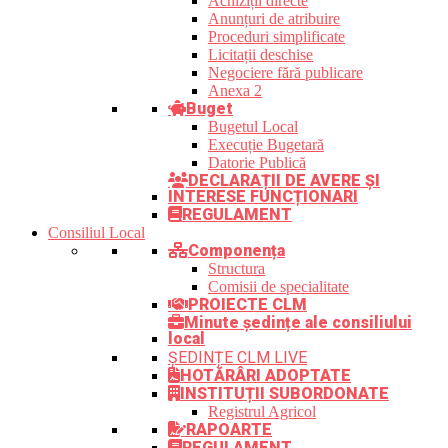
Achiziții directe
Anunțuri de atribuire
Proceduri simplificate
Licitații deschise
Negociere fără publicare
Anexa 2
Buget
Bugetul Local
Execuție Bugetară
Datorie Publică
DECLARAȚII DE AVERE ȘI
INTERESE FUNCȚIONARI
REGULAMENT
Consiliul Local
Componența
Structura
Comisii de specialitate
PROIECTE CLM
Minute ședințe ale consiliului
local
ȘEDINȚE CLM LIVE
HOTĂRÂRI ADOPTATE
INSTITUȚII SUBORDONATE
Registrul Agricol
RAPOARTE
REGULAMENT