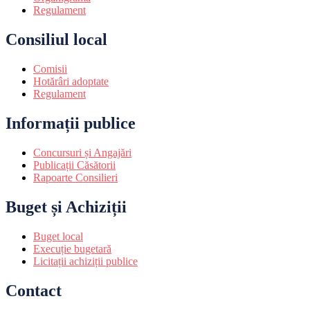
Regulament
Consiliul local
Comisii
Hotărâri adoptate
Regulament
Informații publice
Concursuri și Angajări
Publicații Căsătorii
Rapoarte Consilieri
Buget și Achiziții
Buget local
Execuție bugetară
Licitații achiziții publice
Contact