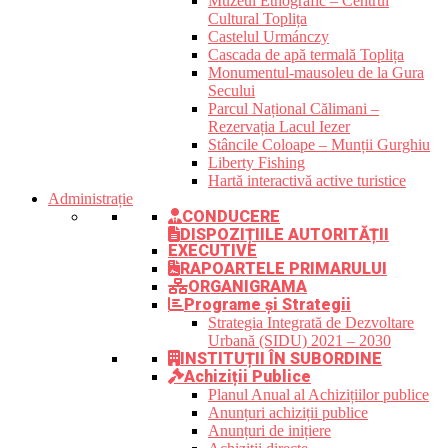
Muzeul Etnografic – Centrul
Cultural Toplița
Castelul Urmánczy
Cascada de apă termală Toplița
Monumentul-mausoleu de la Gura
Secului
Parcul Național Călimani –
Rezervația Lacul Iezer
Stâncile Coloape – Munții Gurghiu
Liberty Fishing
Hartă interactivă active turistice
Administrație
CONDUCERE
DISPOZIȚIILE AUTORITĂȚII
EXECUTIVE
RAPOARTELE PRIMARULUI
ORGANIGRAMA
Programe și Strategii
Strategia Integrată de Dezvoltare
Urbană (SIDU) 2021 – 2030
INSTITUȚII ÎN SUBORDINE
Achiziții Publice
Planul Anual al Achizițiilor publice
Anunțuri achiziții publice
Anunțuri de inițiere