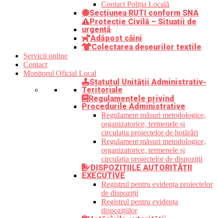
Contact Poliția Locală
Secțiunea RUTI conform SNA
Protecție Civilă – Situații de
urgență
Adăpost câini
Colectarea deșeurilor textile
Servicii online
Contact
Monitorul Oficial Local
Statutul Unității Administrativ-
Teritoriale
Regulamentele privind
Procedurile Administrative
Regulament măsuri metodologice,
organizatorice, termenele și
circulația proiectelor de hotărâri
Regulament măsuri metodologice,
organizatorice, termenele și
circulația proiectelor de dispoziții
DISPOZIȚIILE AUTORITĂȚII
EXECUTIVE
Registrul pentru evidența proiectelor
de dispoziții
Registrul pentru evidența
dispozițiilor