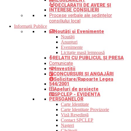
DECLARAȚII DE AVERE ȘI
INTERESE CONSILIERI
Procese verbale ale ședințelor
consiliului local
Informații Publice
Noutăți și Evenimente
Noutăți
Anunțuri
Evenimente
Licitație masă lemnoasă
RELAȚII CU PUBLICUL ȘI PRESA
Comunicate
Investiții
CONCURSURI ȘI ANGAJĂRI
Solicitare/Rapoarte Legea
544/2001
Apeluri de proiecte
SPCLEP - EVIDENȚA
PERSOANELOR
Carte Identitate
Carte Identitate Provizorie
Viză Reședință
Contact SPCLEP
Nașteri
Căsătorii