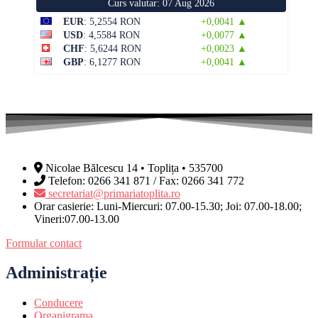
Curs valutar: 07 Aug 2026
EUR
: 5,2554 RON
+0,0041 ▲
USD
: 4,5584 RON
+0,0077 ▲
CHF
: 5,6244 RON
+0,0023 ▲
GBP
: 6,1277 RON
+0,0041 ▲
Nicolae Bălcescu 14 • Toplița • 535700
Telefon: 0266 341 871 / Fax: 0266 341 772
secretariat@primariatoplita.ro
Orar casierie: Luni-Miercuri: 07.00-15.30; Joi: 07.00-18.00;
Vineri:07.00-13.00
Formular contact
Administrație
Conducere
Organigrama