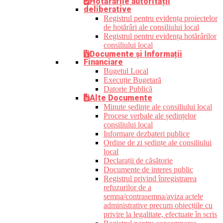
Hotărârile autorității
deliberative
Registrul pentru evidența proiectelor
de hotărâri ale consiliului local
Registrul pentru evidența hotărârilor
consiliului local
Documente și Informații
Financiare
Bugetul Local
Execuție Bugetară
Datorie Publică
Alte Documente
Minute ședințe ale consiliului local
Procese verbale ale ședințelor
consiliului local
Informare dezbateri publice
Ordine de zi ședințe ale consiliului
local
Declarații de căsătorie
Documente de interes public
Registrul privind înregistrarea
refuzurilor de a
semna/contrasemna/aviza actele
administrative precum obiecțiile cu
privire la legalitate, efectuate în scris