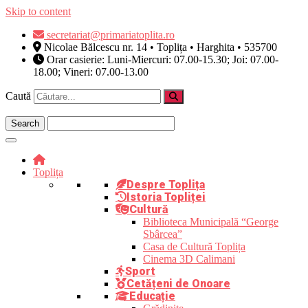
Skip to content
secretariat@primariatoplita.ro
Nicolae Bălcescu nr. 14 • Toplița • Harghita • 535700
Orar casierie: Luni-Miercuri: 07.00-15.30; Joi: 07.00-
18.00; Vineri: 07.00-13.00
Caută
Toplița
Despre Toplița
Istoria Topliței
Cultură
Biblioteca Municipală “George
Sbârcea”
Casa de Cultură Toplița
Cinema 3D Calimani
Sport
Cetățeni de Onoare
Educație