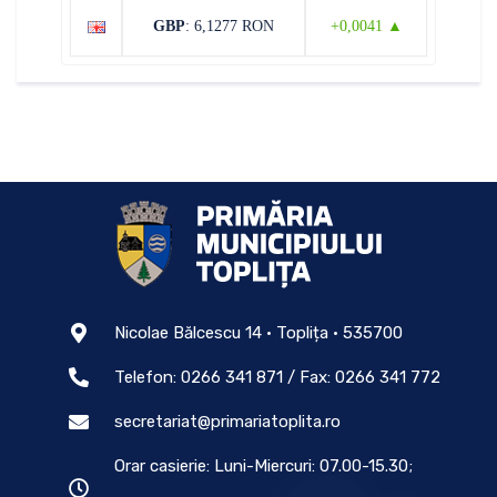
GBP
: 6,1277 RON
+0,0041 ▲
Nicolae Bălcescu 14 • Toplița • 535700
Telefon: 0266 341 871 / Fax: 0266 341 772
secretariat@primariatoplita.ro
Orar casierie: Luni-Miercuri: 07.00-15.30;