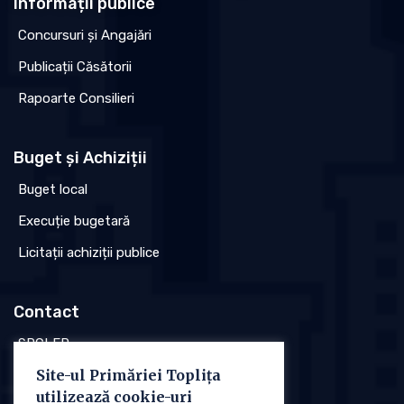
Informații publice
Concursuri și Angajări
Publicații Căsătorii
Rapoarte Consilieri
Buget și Achiziții
Buget local
Execuție bugetară
Licitații achiziții publice
Contact
SPCLEP
Site-ul Primăriei Toplița
Stare civilă
utilizează cookie-uri