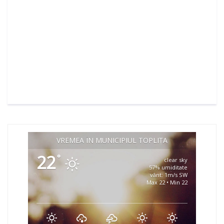
VREMEA ÎN MUNICIPIUL TOPLIȚA
22
°
clear sky
57% umiditate
vânt: 1m/s SW
Max 22 • Min 22