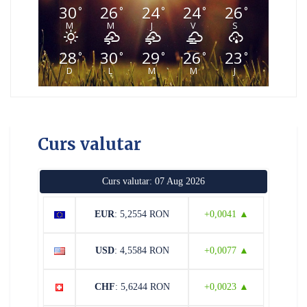
30
26
24
24
26
°
°
°
°
°
M
M
J
V
S
28
30
29
26
23
°
°
°
°
°
D
L
M
M
J
Curs valutar
Curs valutar: 07 Aug 2026
EUR
: 5,2554 RON
+0,0041 ▲
USD
: 4,5584 RON
+0,0077 ▲
CHF
: 5,6244 RON
+0,0023 ▲