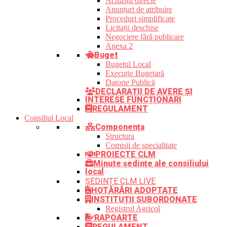
Achiziții directe
Anunțuri de atribuire
Proceduri simplificate
Licitații deschise
Negociere fără publicare
Anexa 2
Buget
Bugetul Local
Execuție Bugetară
Datorie Publică
DECLARAȚII DE AVERE ȘI
INTERESE FUNCȚIONARI
REGULAMENT
Consiliul Local
Componența
Structura
Comisii de specialitate
PROIECTE CLM
Minute ședințe ale consiliului
local
ȘEDINȚE CLM LIVE
HOTĂRÂRI ADOPTATE
INSTITUȚII SUBORDONATE
Registrul Agricol
RAPOARTE
REGULAMENT