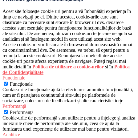
Acest site folosește cookie-uri pentru a vă îmbunătăți experiența în
timp ce navigați pe el. Dintre acestea, cookie-urile care sunt
clasificate ca necesare sunt stocate în browser-ul dvs. deoarece
acestea sunt esențiale pentru funcționarea funcționalităților de bază
ale site-ului. De asemenea, utilizăm cookie-uri terțe care ne ajută să
analizăm și să înțelegem modul în care utilizați acest site web.
Aceste cookie-uri vor fi stocate în browserul dumneavoastră numai
cu consimțământul dvs. De asemenea, va trebui să optați pentru a
renunța la aceste cookie-uri. Renunțarea la unele dintre aceste
cookie-uri poate afecta experiența de navigare. Puteți regăsi mai
multe detalii în
Politica de utilizare a cookie-urilor
și în
Politica
de Confidențialitate
Funcționale
Funcționale
Cookie-urile funcționale ajută la efectuarea anumitor funcționalități,
cum ar fi partajarea conținutului site-ului pe platformele de
socializare, colectarea de feedback-uri și alte caracteristici terțe.
Performanță
Performanță
Cookie-urile de performanță sunt utilizate pentru a înțelege și analiza
indexurile cheie de performanță ale site-ului, ceea ce ajută la
furnizarea unei experiențe de utilizator mai bune pentru vizitatori.
Analitice