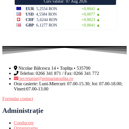
Curs valutar: 07 Aug 2026
EUR
: 5,2554 RON
+0,0041 ▲
USD
: 4,5584 RON
+0,0077 ▲
CHF
: 5,6244 RON
+0,0023 ▲
GBP
: 6,1277 RON
+0,0041 ▲
Nicolae Bălcescu 14 • Toplița • 535700
Telefon: 0266 341 871 / Fax: 0266 341 772
secretariat@primariatoplita.ro
Orar casierie: Luni-Miercuri: 07.00-15.30; Joi: 07.00-18.00;
Vineri:07.00-13.00
Formular contact
Administrație
Conducere
Organigrama