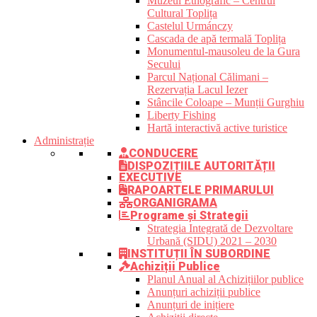
Muzeul Etnografic – Centrul
Cultural Toplița
Castelul Urmánczy
Cascada de apă termală Toplița
Monumentul-mausoleu de la Gura
Secului
Parcul Național Călimani –
Rezervația Lacul Iezer
Stâncile Coloape – Munții Gurghiu
Liberty Fishing
Hartă interactivă active turistice
Administrație
CONDUCERE
DISPOZIȚIILE AUTORITĂȚII
EXECUTIVE
RAPOARTELE PRIMARULUI
ORGANIGRAMA
Programe și Strategii
Strategia Integrată de Dezvoltare
Urbană (SIDU) 2021 – 2030
INSTITUȚII ÎN SUBORDINE
Achiziții Publice
Planul Anual al Achizițiilor publice
Anunțuri achiziții publice
Anunțuri de inițiere