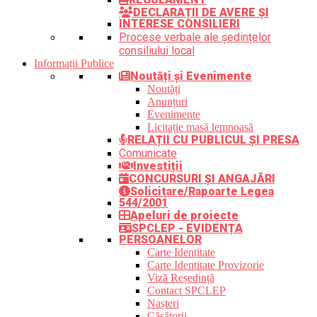
DECLARAȚII DE AVERE ȘI
INTERESE CONSILIERI
Procese verbale ale ședințelor
consiliului local
Informații Publice
Noutăți și Evenimente
Noutăți
Anunțuri
Evenimente
Licitație masă lemnoasă
RELAȚII CU PUBLICUL ȘI PRESA
Comunicate
Investiții
CONCURSURI ȘI ANGAJĂRI
Solicitare/Rapoarte Legea
544/2001
Apeluri de proiecte
SPCLEP - EVIDENȚA
PERSOANELOR
Carte Identitate
Carte Identitate Provizorie
Viză Reședință
Contact SPCLEP
Nașteri
Căsătorii