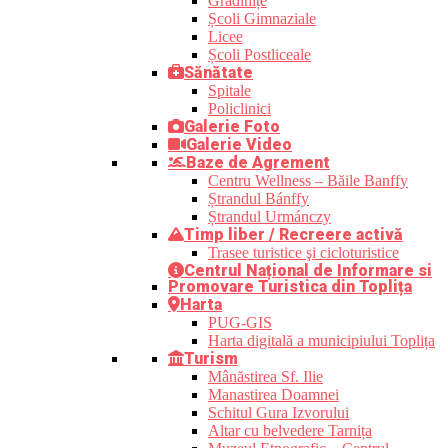
Grădinițe
Școli Gimnaziale
Licee
Școli Postliceale
Sănătate
Spitale
Policlinici
Galerie Foto
Galerie Video
Baze de Agrement
Centru Wellness – Băile Banffy
Ștrandul Bánffy
Ștrandul Urmánczy
Timp liber / Recreere activă
Trasee turistice şi cicloturistice
Centrul Național de Informare si
Promovare Turistica din Toplița
Harta
PUG-GIS
Harta digitală a municipiului Toplița
Turism
Mânăstirea Sf. Ilie
Manastirea Doamnei
Schitul Gura Izvorului
Altar cu belvedere Tarnița