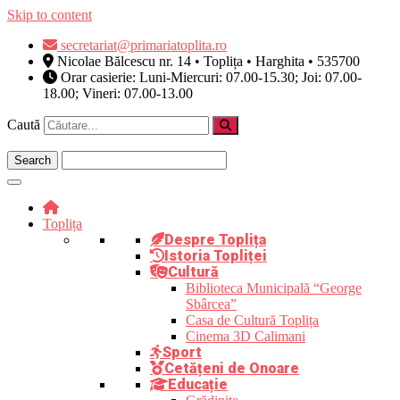
Skip to content
secretariat@primariatoplita.ro
Nicolae Bălcescu nr. 14 • Toplița • Harghita • 535700
Orar casierie: Luni-Miercuri: 07.00-15.30; Joi: 07.00-
18.00; Vineri: 07.00-13.00
Caută
Toplița
Despre Toplița
Istoria Topliței
Cultură
Biblioteca Municipală “George
Sbârcea”
Casa de Cultură Toplița
Cinema 3D Calimani
Sport
Cetățeni de Onoare
Educație