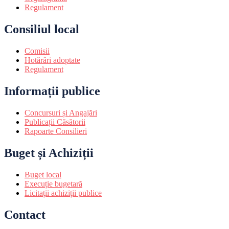
Regulament
Consiliul local
Comisii
Hotărâri adoptate
Regulament
Informații publice
Concursuri și Angajări
Publicații Căsătorii
Rapoarte Consilieri
Buget și Achiziții
Buget local
Execuție bugetară
Licitații achiziții publice
Contact