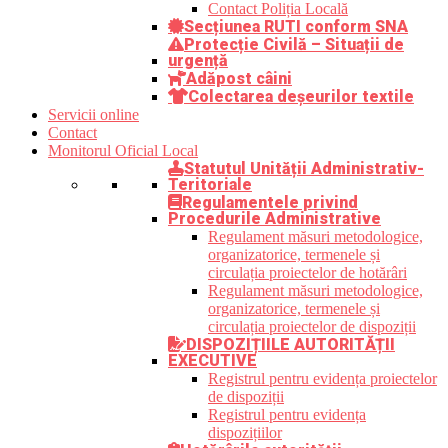
Contact Poliția Locală
Secțiunea RUTI conform SNA
Protecție Civilă – Situații de
urgență
Adăpost câini
Colectarea deșeurilor textile
Servicii online
Contact
Monitorul Oficial Local
Statutul Unității Administrativ-
Teritoriale
Regulamentele privind
Procedurile Administrative
Regulament măsuri metodologice,
organizatorice, termenele și
circulația proiectelor de hotărâri
Regulament măsuri metodologice,
organizatorice, termenele și
circulația proiectelor de dispoziții
DISPOZIȚIILE AUTORITĂȚII
EXECUTIVE
Registrul pentru evidența proiectelor
de dispoziții
Registrul pentru evidența
dispozițiilor