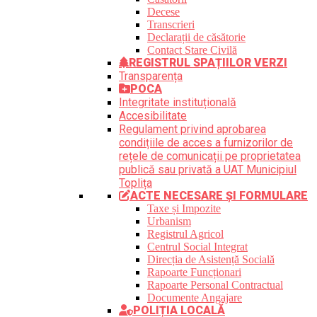
Decese
Transcrieri
Declarații de căsătorie
Contact Stare Civilă
REGISTRUL SPAȚIILOR VERZI
Transparența
POCA
Integritate instituțională
Accesibilitate
Regulament privind aprobarea
condițiile de acces a furnizorilor de
rețele de comunicații pe proprietatea
publică sau privată a UAT Municipiul
Toplița
ACTE NECESARE ȘI FORMULARE
Taxe și Impozite
Urbanism
Registrul Agricol
Centrul Social Integrat
Direcția de Asistență Socială
Rapoarte Funcționari
Rapoarte Personal Contractual
Documente Angajare
POLIȚIA LOCALĂ