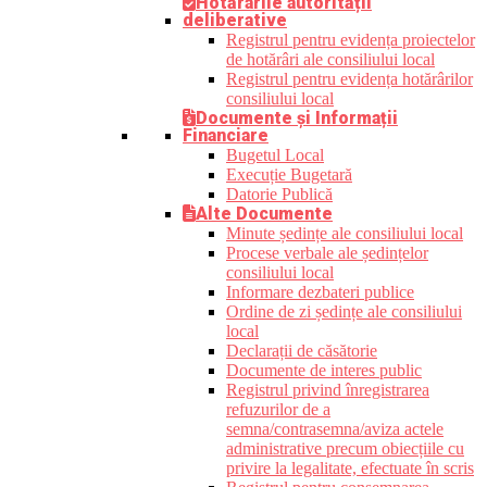
Hotărârile autorității
deliberative
Registrul pentru evidența proiectelor
de hotărâri ale consiliului local
Registrul pentru evidența hotărârilor
consiliului local
Documente și Informații
Financiare
Bugetul Local
Execuție Bugetară
Datorie Publică
Alte Documente
Minute ședințe ale consiliului local
Procese verbale ale ședințelor
consiliului local
Informare dezbateri publice
Ordine de zi ședințe ale consiliului
local
Declarații de căsătorie
Documente de interes public
Registrul privind înregistrarea
refuzurilor de a
semna/contrasemna/aviza actele
administrative precum obiecțiile cu
privire la legalitate, efectuate în scris