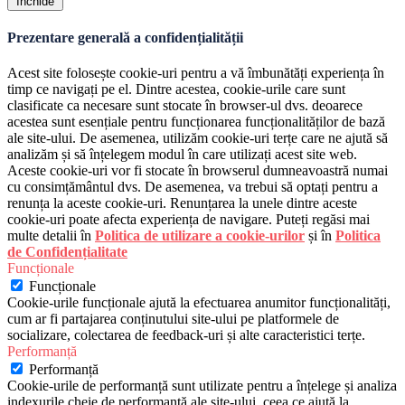
Închide
Prezentare generală a confidențialității
Acest site folosește cookie-uri pentru a vă îmbunătăți experiența în
timp ce navigați pe el. Dintre acestea, cookie-urile care sunt
clasificate ca necesare sunt stocate în browser-ul dvs. deoarece
acestea sunt esențiale pentru funcționarea funcționalităților de bază
ale site-ului. De asemenea, utilizăm cookie-uri terțe care ne ajută să
analizăm și să înțelegem modul în care utilizați acest site web.
Aceste cookie-uri vor fi stocate în browserul dumneavoastră numai
cu consimțământul dvs. De asemenea, va trebui să optați pentru a
renunța la aceste cookie-uri. Renunțarea la unele dintre aceste
cookie-uri poate afecta experiența de navigare. Puteți regăsi mai
multe detalii în
Politica de utilizare a cookie-urilor
și în
Politica
de Confidențialitate
Funcționale
Funcționale
Cookie-urile funcționale ajută la efectuarea anumitor funcționalități,
cum ar fi partajarea conținutului site-ului pe platformele de
socializare, colectarea de feedback-uri și alte caracteristici terțe.
Performanță
Performanță
Cookie-urile de performanță sunt utilizate pentru a înțelege și analiza
indexurile cheie de performanță ale site-ului, ceea ce ajută la