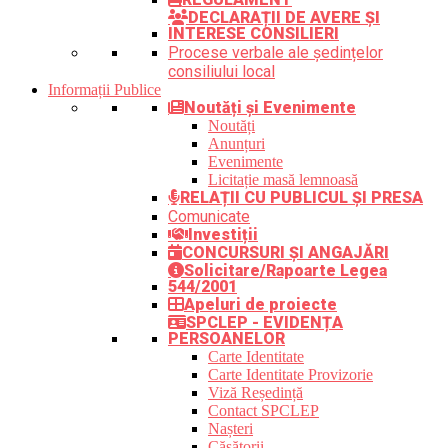
DECLARAȚII DE AVERE ȘI
INTERESE CONSILIERI
Procese verbale ale ședințelor
consiliului local
Informații Publice
Noutăți și Evenimente
Noutăți
Anunțuri
Evenimente
Licitație masă lemnoasă
RELAȚII CU PUBLICUL ȘI PRESA
Comunicate
Investiții
CONCURSURI ȘI ANGAJĂRI
Solicitare/Rapoarte Legea
544/2001
Apeluri de proiecte
SPCLEP - EVIDENȚA
PERSOANELOR
Carte Identitate
Carte Identitate Provizorie
Viză Reședință
Contact SPCLEP
Nașteri
Căsătorii