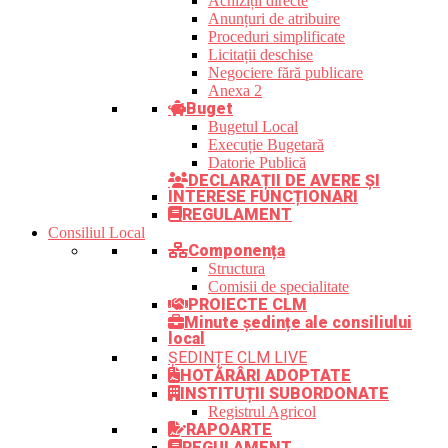
Achiziții directe
Anunțuri de atribuire
Proceduri simplificate
Licitații deschise
Negociere fără publicare
Anexa 2
Buget
Bugetul Local
Execuție Bugetară
Datorie Publică
DECLARAȚII DE AVERE ȘI
INTERESE FUNCȚIONARI
REGULAMENT
Consiliul Local
Componența
Structura
Comisii de specialitate
PROIECTE CLM
Minute ședințe ale consiliului
local
ȘEDINȚE CLM LIVE
HOTĂRÂRI ADOPTATE
INSTITUȚII SUBORDONATE
Registrul Agricol
RAPOARTE
REGULAMENT