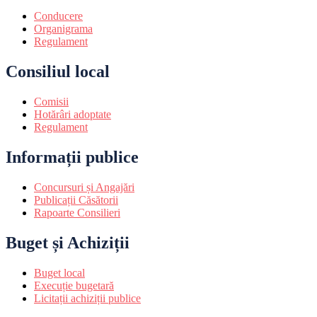
Conducere
Organigrama
Regulament
Consiliul local
Comisii
Hotărâri adoptate
Regulament
Informații publice
Concursuri și Angajări
Publicații Căsătorii
Rapoarte Consilieri
Buget și Achiziții
Buget local
Execuție bugetară
Licitații achiziții publice