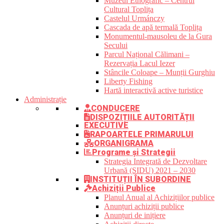
Muzeul Etnografic – Centrul
Cultural Toplița
Castelul Urmánczy
Cascada de apă termală Toplița
Monumentul-mausoleu de la Gura
Secului
Parcul Național Călimani –
Rezervația Lacul Iezer
Stâncile Coloape – Munții Gurghiu
Liberty Fishing
Hartă interactivă active turistice
Administrație
CONDUCERE
DISPOZIȚIILE AUTORITĂȚII
EXECUTIVE
RAPOARTELE PRIMARULUI
ORGANIGRAMA
Programe și Strategii
Strategia Integrată de Dezvoltare
Urbană (SIDU) 2021 – 2030
INSTITUȚII ÎN SUBORDINE
Achiziții Publice
Planul Anual al Achizițiilor publice
Anunțuri achiziții publice
Anunțuri de inițiere