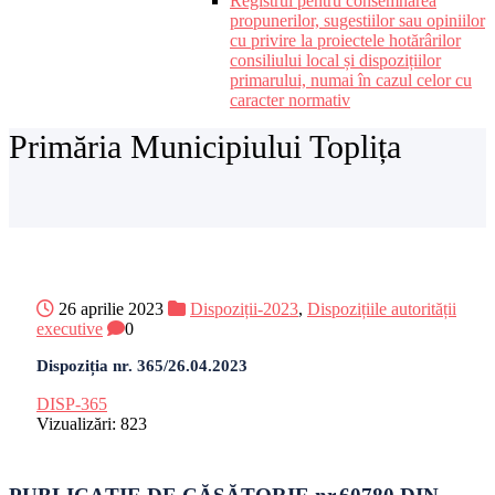
Registrul pentru consemnarea
propunerilor, sugestiilor sau opiniilor
cu privire la proiectele hotărârilor
consiliului local și dispozițiilor
primarului, numai în cazul celor cu
caracter normativ
Primăria Municipiului Toplița
26 aprilie 2023
Dispoziții-2023
,
Dispozițiile autorității
executive
0
Dispoziția nr. 365/26.04.2023
DISP-365
Vizualizări:
823