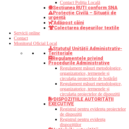
Contact Poliția Locală
Secțiunea RUTI conform SNA
Protecție Civilă – Situații de
urgență
Adăpost câini
Colectarea deșeurilor textile
Servicii online
Contact
Monitorul Oficial Local
Statutul Unității Administrativ-
Teritoriale
Regulamentele privind
Procedurile Administrative
Regulament măsuri metodologice,
organizatorice, termenele și
circulația proiectelor de hotărâri
Regulament măsuri metodologice,
organizatorice, termenele și
circulația proiectelor de dispoziții
DISPOZIȚIILE AUTORITĂȚII
EXECUTIVE
Registrul pentru evidența proiectelor
de dispoziții
Registrul pentru evidența
dispozițiilor