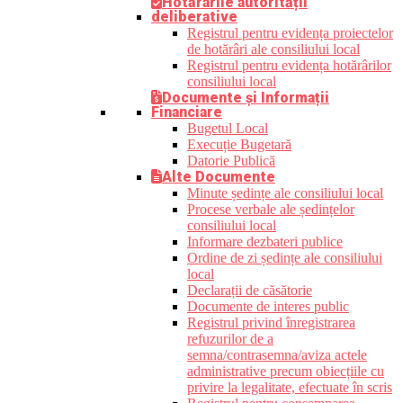
Hotărârile autorității
deliberative
Registrul pentru evidența proiectelor
de hotărâri ale consiliului local
Registrul pentru evidența hotărârilor
consiliului local
Documente și Informații
Financiare
Bugetul Local
Execuție Bugetară
Datorie Publică
Alte Documente
Minute ședințe ale consiliului local
Procese verbale ale ședințelor
consiliului local
Informare dezbateri publice
Ordine de zi ședințe ale consiliului
local
Declarații de căsătorie
Documente de interes public
Registrul privind înregistrarea
refuzurilor de a
semna/contrasemna/aviza actele
administrative precum obiecțiile cu
privire la legalitate, efectuate în scris