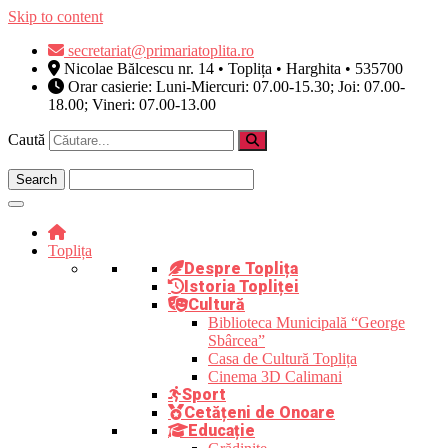
Skip to content
secretariat@primariatoplita.ro
Nicolae Bălcescu nr. 14 • Toplița • Harghita • 535700
Orar casierie: Luni-Miercuri: 07.00-15.30; Joi: 07.00-
18.00; Vineri: 07.00-13.00
Caută
Toplița
Despre Toplița
Istoria Topliței
Cultură
Biblioteca Municipală “George
Sbârcea”
Casa de Cultură Toplița
Cinema 3D Calimani
Sport
Cetățeni de Onoare
Educație