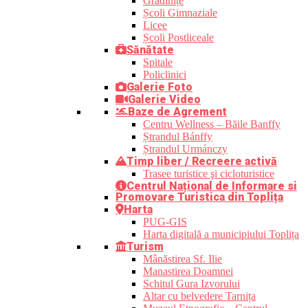
Grădinițe
Școli Gimnaziale
Licee
Școli Postliceale
Sănătate
Spitale
Policlinici
Galerie Foto
Galerie Video
Baze de Agrement
Centru Wellness – Băile Banffy
Ștrandul Bánffy
Ștrandul Urmánczy
Timp liber / Recreere activă
Trasee turistice şi cicloturistice
Centrul Național de Informare si
Promovare Turistica din Toplița
Harta
PUG-GIS
Harta digitală a municipiului Toplița
Turism
Mânăstirea Sf. Ilie
Manastirea Doamnei
Schitul Gura Izvorului
Altar cu belvedere Tarnița