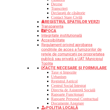
Decese
Transcrieri
Declarații de căsătorie
Contact Stare Civilă
REGISTRUL SPAȚIILOR VERZI
Transparența
POCA
Integritate instituțională
Accesibilitate
Regulament privind aprobarea
condițiile de acces a furnizorilor de
rețele de comunicații pe proprietatea
publică sau privată a UAT Municipiul
Toplița
ACTE NECESARE ȘI FORMULARE
Taxe și Impozite
Urbanism
Registrul Agricol
Centrul Social Integrat
Direcția de Asistență Socială
Rapoarte Funcționari
Rapoarte Personal Contractual
Documente Angajare
POLIȚIA LOCALĂ