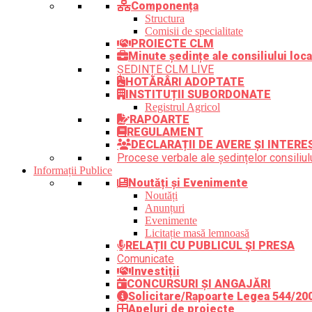
Componența
Structura
Comisii de specialitate
PROIECTE CLM
Minute ședințe ale consiliului loca
ȘEDINȚE CLM LIVE
HOTĂRÂRI ADOPTATE
INSTITUȚII SUBORDONATE
Registrul Agricol
RAPOARTE
REGULAMENT
DECLARAȚII DE AVERE ȘI INTERE
Procese verbale ale ședințelor consiliulu
Informații Publice
Noutăți și Evenimente
Noutăți
Anunțuri
Evenimente
Licitație masă lemnoasă
RELAȚII CU PUBLICUL ȘI PRESA
Comunicate
Investiții
CONCURSURI ȘI ANGAJĂRI
Solicitare/Rapoarte Legea 544/20
Apeluri de proiecte