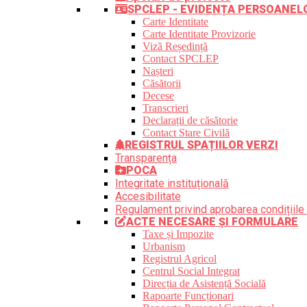
SPCLEP - EVIDENȚA PERSOANEL
Carte Identitate
Carte Identitate Provizorie
Viză Reședință
Contact SPCLEP
Nașteri
Căsătorii
Decese
Transcrieri
Declarații de căsătorie
Contact Stare Civilă
REGISTRUL SPAȚIILOR VERZI
Transparența
POCA
Integritate instituțională
Accesibilitate
Regulament privind aprobarea condițiile 
ACTE NECESARE ȘI FORMULARE
Taxe și Impozite
Urbanism
Registrul Agricol
Centrul Social Integrat
Direcția de Asistență Socială
Rapoarte Funcționari