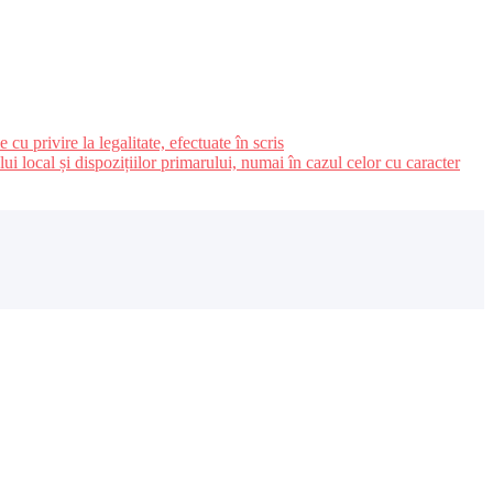
u privire la legalitate, efectuate în scris
ui local și dispozițiilor primarului, numai în cazul celor cu caracter