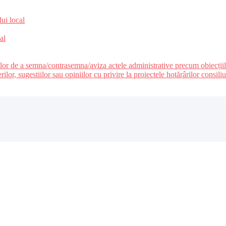
lui local
al
ilor de a semna/contrasemna/aviza actele administrative precum obiecțiile c
r, sugestiilor sau opiniilor cu privire la proiectele hotărârilor consiliul