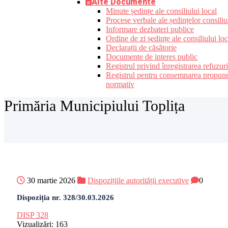
Alte Documente
Minute ședințe ale consiliului local
Procese verbale ale ședințelor consiliu
Informare dezbateri publice
Ordine de zi ședințe ale consiliului loc
Declarații de căsătorie
Documente de interes public
Registrul privind înregistrarea refuzur
Registrul pentru consemnarea propunerilo
normativ
Primăria Municipiului Toplița
30 martie 2026
Dispozițiile autorității executive
0
Dispoziția nr. 328/30.03.2026
DISP 328
Vizualizări:
163