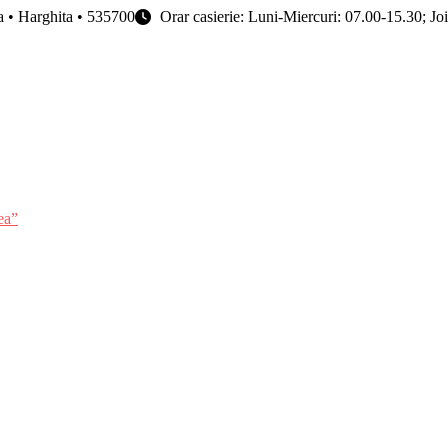
ța • Harghita • 535700
Orar casierie: Luni-Miercuri: 07.00-15.30; Jo
ea”