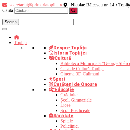
Skip
secretariat@primariatoplita.ro
Nicolae Bălcescu nr. 14 • Topli
to
Caută
content
Toplița
Despre Toplița
Istoria Topliței
Cultură
Biblioteca Municipală “George Sbârc
Casa de Cultură Toplița
Cinema 3D Calimani
Sport
Cetățeni de Onoare
Educație
Grădinițe
Școli Gimnaziale
Licee
Școli Postliceale
Sănătate
Spitale
Policlinici