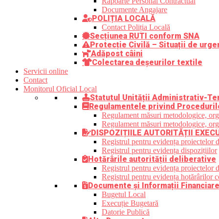
Rapoarte Personal Contractual
Documente Angajare
POLIȚIA LOCALĂ
Contact Poliția Locală
Secțiunea RUTI conform SNA
Protecție Civilă – Situații de urge
Adăpost câini
Colectarea deșeurilor textile
Servicii online
Contact
Monitorul Oficial Local
Statutul Unității Administrativ-Ter
Regulamentele privind Proceduril
Regulament măsuri metodologice, organi
Regulament măsuri metodologice, organi
DISPOZIȚIILE AUTORITĂȚII EXEC
Registrul pentru evidența proiectelor d
Registrul pentru evidența dispozițiilor
Hotărârile autorității deliberative
Registrul pentru evidența proiectelor de
Registrul pentru evidența hotărârilor co
Documente și Informații Financiar
Bugetul Local
Execuție Bugetară
Datorie Publică