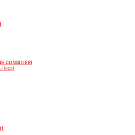
l
SE CONSILIERI
i local
01