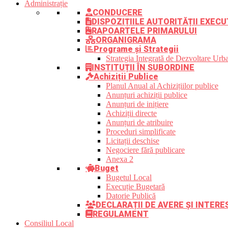
Administrație
CONDUCERE
DISPOZIȚIILE AUTORITĂȚII EXECU
RAPOARTELE PRIMARULUI
ORGANIGRAMA
Programe și Strategii
Strategia Integrată de Dezvoltare Ur
INSTITUȚII ÎN SUBORDINE
Achiziții Publice
Planul Anual al Achizițiilor publice
Anunțuri achiziții publice
Anunțuri de inițiere
Achiziții directe
Anunțuri de atribuire
Proceduri simplificate
Licitații deschise
Negociere fără publicare
Anexa 2
Buget
Bugetul Local
Execuție Bugetară
Datorie Publică
DECLARAȚII DE AVERE ȘI INTER
REGULAMENT
Consiliul Local