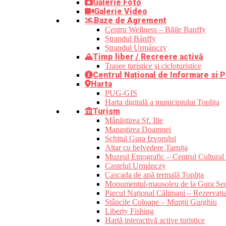
Galerie Foto
Galerie Video
Baze de Agrement
Centru Wellness – Băile Banffy
Ștrandul Bánffy
Ștrandul Urmánczy
Timp liber / Recreere activă
Trasee turistice şi cicloturistice
Centrul Național de Informare si P
Harta
PUG-GIS
Harta digitală a municipiului Toplița
Turism
Mânăstirea Sf. Ilie
Manastirea Doamnei
Schitul Gura Izvorului
Altar cu belvedere Tarnița
Muzeul Etnografic – Centrul Cultural 
Castelul Urmánczy
Cascada de apă termală Toplița
Monumentul-mausoleu de la Gura Sec
Parcul Național Călimani – Rezervația
Stâncile Coloape – Munții Gurghiu
Liberty Fishing
Hartă interactivă active turistice