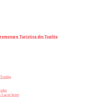
romovare Turistica din Toplița
Toplița
ului
 Lacul Iezer