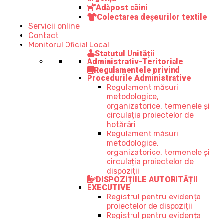
Adăpost câini
Colectarea deșeurilor textile
Servicii online
Contact
Monitorul Oficial Local
Statutul Unității
Administrativ-Teritoriale
Regulamentele privind
Procedurile Administrative
Regulament măsuri
metodologice,
organizatorice, termenele și
circulația proiectelor de
hotărâri
Regulament măsuri
metodologice,
organizatorice, termenele și
circulația proiectelor de
dispoziții
DISPOZIȚIILE AUTORITĂȚII
EXECUTIVE
Registrul pentru evidența
proiectelor de dispoziții
Registrul pentru evidența