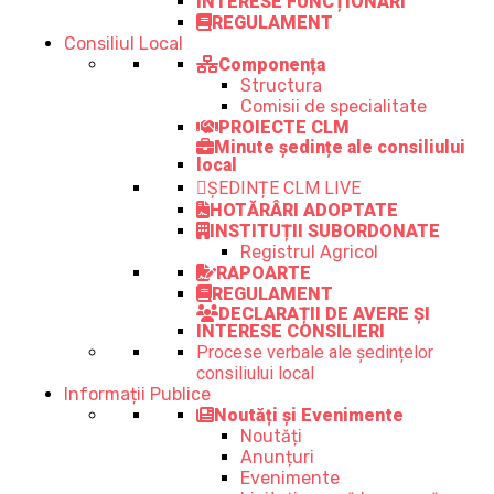
INTERESE FUNCȚIONARI
REGULAMENT
Consiliul Local
Componența
Structura
Comisii de specialitate
PROIECTE CLM
Minute ședințe ale consiliului
local
ȘEDINȚE CLM LIVE
HOTĂRÂRI ADOPTATE
INSTITUȚII SUBORDONATE
Registrul Agricol
RAPOARTE
REGULAMENT
DECLARAȚII DE AVERE ȘI
INTERESE CONSILIERI
Procese verbale ale ședințelor
consiliului local
Informații Publice
Noutăți și Evenimente
Noutăți
Anunțuri
Evenimente