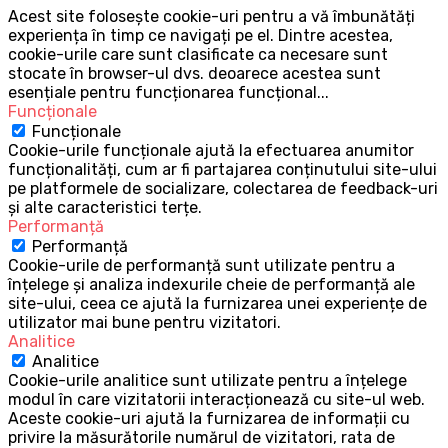
Acest site folosește cookie-uri pentru a vă îmbunătăți
experiența în timp ce navigați pe el. Dintre acestea,
cookie-urile care sunt clasificate ca necesare sunt
stocate în browser-ul dvs. deoarece acestea sunt
esențiale pentru funcționarea funcțional
...
Funcționale
Funcționale
Cookie-urile funcționale ajută la efectuarea anumitor
funcționalități, cum ar fi partajarea conținutului site-ului
pe platformele de socializare, colectarea de feedback-uri
și alte caracteristici terțe.
Performanță
Performanță
Cookie-urile de performanță sunt utilizate pentru a
înțelege și analiza indexurile cheie de performanță ale
site-ului, ceea ce ajută la furnizarea unei experiențe de
utilizator mai bune pentru vizitatori.
Analitice
Analitice
Cookie-urile analitice sunt utilizate pentru a înțelege
modul în care vizitatorii interacționează cu site-ul web.
Aceste cookie-uri ajută la furnizarea de informații cu
privire la măsurătorile numărul de vizitatori, rata de