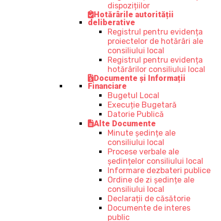
dispozițiilor
Hotărârile autorității
deliberative
Registrul pentru evidența
proiectelor de hotărâri ale
consiliului local
Registrul pentru evidența
hotărârilor consiliului local
Documente și Informații
Financiare
Bugetul Local
Execuție Bugetară
Datorie Publică
Alte Documente
Minute ședințe ale
consiliului local
Procese verbale ale
ședințelor consiliului local
Informare dezbateri publice
Ordine de zi ședințe ale
consiliului local
Declarații de căsătorie
Documente de interes
public