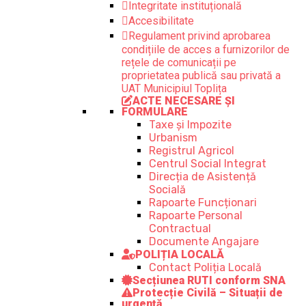
Integritate instituțională
Accesibilitate
Regulament privind aprobarea
condițiile de acces a furnizorilor de
rețele de comunicații pe
proprietatea publică sau privată a
UAT Municipiul Toplița
ACTE NECESARE ȘI
FORMULARE
Taxe și Impozite
Urbanism
Registrul Agricol
Centrul Social Integrat
Direcția de Asistență
Socială
Rapoarte Funcționari
Rapoarte Personal
Contractual
Documente Angajare
POLIȚIA LOCALĂ
Contact Poliția Locală
Secțiunea RUTI conform SNA
Protecție Civilă – Situații de
urgență