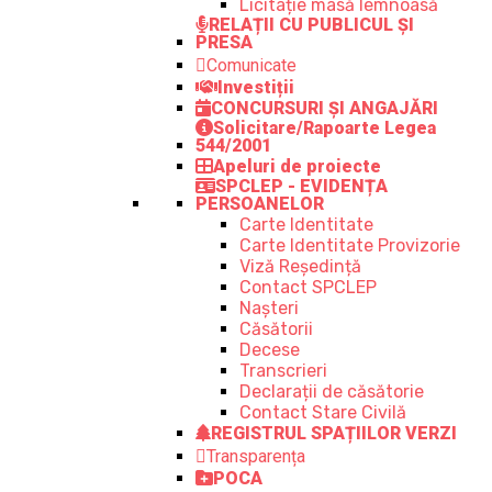
Licitație masă lemnoasă
RELAȚII CU PUBLICUL ȘI
PRESA
Comunicate
Investiții
CONCURSURI ȘI ANGAJĂRI
Solicitare/Rapoarte Legea
544/2001
Apeluri de proiecte
SPCLEP - EVIDENȚA
PERSOANELOR
Carte Identitate
Carte Identitate Provizorie
Viză Reședință
Contact SPCLEP
Nașteri
Căsătorii
Decese
Transcrieri
Declarații de căsătorie
Contact Stare Civilă
REGISTRUL SPAȚIILOR VERZI
Transparența
POCA