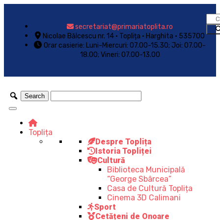
secretariat@primariatoplita.ro
Nicolae Bălcescu nr. 14 • Toplița • Harghita • 535700
Orar casierie: Luni-Miercuri: 07.00-15.30; Joi: 07.00-
18.00; Vineri: 07.00-13.00
Toplița
Despre Toplița
Istoria Topliței
Cultură
Biblioteca Municipală
“George Sbârcea”
Casa de Cultură Toplița
Cinema 3D Calimani
Sport
Cetățeni de Onoare