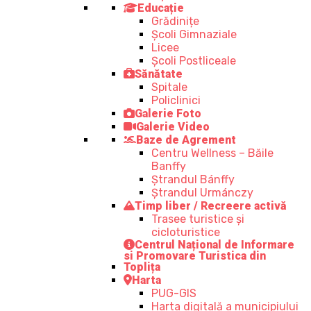
Educație
Grădinițe
Școli Gimnaziale
Licee
Școli Postliceale
Sănătate
Spitale
Policlinici
Galerie Foto
Galerie Video
Baze de Agrement
Centru Wellness – Băile
Banffy
Ștrandul Bánffy
Ștrandul Urmánczy
Timp liber / Recreere activă
Trasee turistice şi
cicloturistice
Centrul Național de Informare
si Promovare Turistica din
Toplița
Harta
PUG-GIS
Harta digitală a municipiului