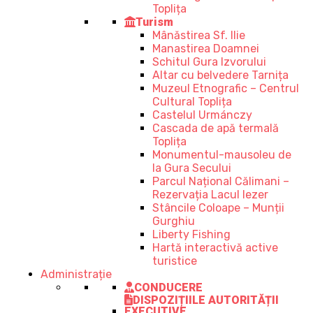
Toplița
Turism
Mânăstirea Sf. Ilie
Manastirea Doamnei
Schitul Gura Izvorului
Altar cu belvedere Tarnița
Muzeul Etnografic – Centrul
Cultural Toplița
Castelul Urmánczy
Cascada de apă termală
Toplița
Monumentul-mausoleu de
la Gura Secului
Parcul Național Călimani –
Rezervația Lacul Iezer
Stâncile Coloape – Munții
Gurghiu
Liberty Fishing
Hartă interactivă active
turistice
Administrație
CONDUCERE
DISPOZIȚIILE AUTORITĂȚII
EXECUTIVE