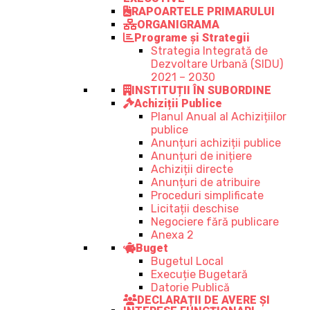
RAPOARTELE PRIMARULUI
ORGANIGRAMA
Programe și Strategii
Strategia Integrată de
Dezvoltare Urbană (SIDU)
2021 – 2030
INSTITUȚII ÎN SUBORDINE
Achiziții Publice
Planul Anual al Achizițiilor
publice
Anunțuri achiziții publice
Anunțuri de inițiere
Achiziții directe
Anunțuri de atribuire
Proceduri simplificate
Licitații deschise
Negociere fără publicare
Anexa 2
Buget
Bugetul Local
Execuție Bugetară
Datorie Publică
DECLARAȚII DE AVERE ȘI