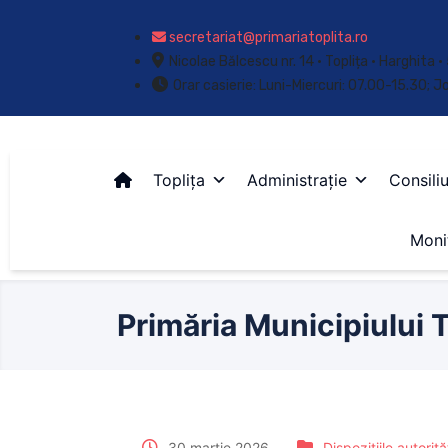
secretariat@primariatoplita.ro
Nicolae Bălcescu nr. 14 • Toplița • Harghita
Orar casierie: Luni-Miercuri: 07.00-15.30; J
Toplița
Administrație
Consiliu
Monit
Primăria Municipiului T
30 martie 2026
Dispozițiile autorit