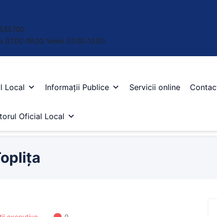
 • 535700
oi: 07.00-18.00; Vineri: 07.00-13.00
l Local
Informații Publice
Servicii online
Contac
orul Oficial Local
oplița
ății executive
0