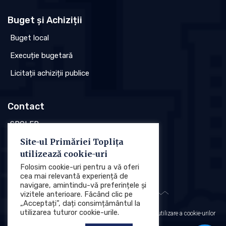
Buget și Achiziții
Buget local
Execuție bugetară
Licitații achiziții publice
Contact
SPCLEP
Site-ul Primăriei Toplița
Stare civilă
utilizează cookie-uri
Poliția locală
Folosim cookie-uri pentru a vă oferi
cea mai relevantă experiență de
navigare, amintindu-vă preferințele și
vizitele anterioare. Făcând clic pe
„Acceptați”, dați consimțământul la
utilizarea tuturor cookie-urile.
Protecția datelor cu caracter personal (GDPR)
Politica de utilizare a cookie-urilor