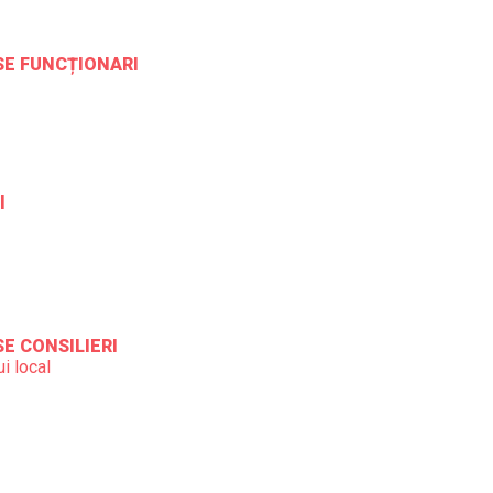
ESE FUNCȚIONARI
l
SE CONSILIERI
i local