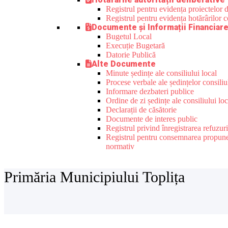
Registrul pentru evidența proiectelor de
Registrul pentru evidența hotărârilor co
Documente și Informații Financiar
Bugetul Local
Execuție Bugetară
Datorie Publică
Alte Documente
Minute ședințe ale consiliului local
Procese verbale ale ședințelor consiliu
Informare dezbateri publice
Ordine de zi ședințe ale consiliului loc
Declarații de căsătorie
Documente de interes public
Registrul privind înregistrarea refuzur
Registrul pentru consemnarea propunerilo
normativ
Primăria Municipiului Toplița