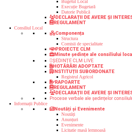
Bugetul Local
Execuție Bugetară
Datorie Publică
DECLARAȚII DE AVERE ȘI INTER
REGULAMENT
Consiliul Local
Componența
Structura
Comisii de specialitate
PROIECTE CLM
Minute ședințe ale consiliului loca
ȘEDINȚE CLM LIVE
HOTĂRÂRI ADOPTATE
INSTITUȚII SUBORDONATE
Registrul Agricol
RAPOARTE
REGULAMENT
DECLARAȚII DE AVERE ȘI INTERE
Procese verbale ale ședințelor consiliulu
Informații Publice
Noutăți și Evenimente
Noutăți
Anunțuri
Evenimente
Licitație masă lemnoasă