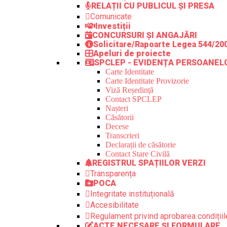
RELAȚII CU PUBLICUL ȘI PRESA
Comunicate
Investiții
CONCURSURI ȘI ANGAJĂRI
Solicitare/Rapoarte Legea 544/20
Apeluri de proiecte
SPCLEP - EVIDENȚA PERSOANEL
Carte Identitate
Carte Identitate Provizorie
Viză Reședință
Contact SPCLEP
Nașteri
Căsătorii
Decese
Transcrieri
Declarații de căsătorie
Contact Stare Civilă
REGISTRUL SPAȚIILOR VERZI
Transparența
POCA
Integritate instituțională
Accesibilitate
Regulament privind aprobarea condițiile
ACTE NECESARE ȘI FORMULARE