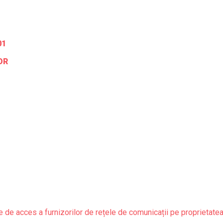
01
OR
 de acces a furnizorilor de rețele de comunicații pe proprietatea