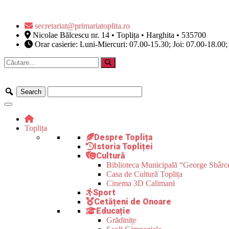
secretariat@primariatoplita.ro
Nicolae Bălcescu nr. 14 • Toplița • Harghita • 535700
Orar casierie: Luni-Miercuri: 07.00-15.30; Joi: 07.00-18.00;
Toplița
Despre Toplița
Istoria Topliței
Cultură
Biblioteca Municipală “George Sbârc
Casa de Cultură Toplița
Cinema 3D Calimani
Sport
Cetățeni de Onoare
Educație
Grădinițe