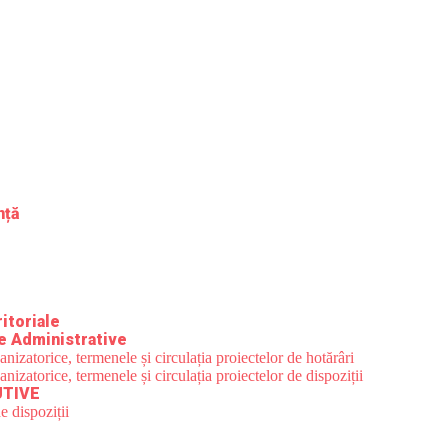
nță
itoriale
e Administrative
zatorice, termenele și circulația proiectelor de hotărâri
zatorice, termenele și circulația proiectelor de dispoziții
UTIVE
e dispoziții