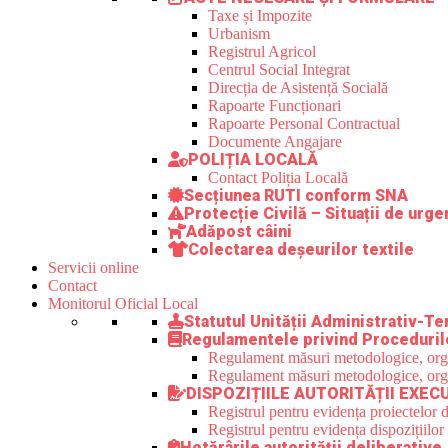
Taxe și Impozite
Urbanism
Registrul Agricol
Centrul Social Integrat
Direcția de Asistență Socială
Rapoarte Funcționari
Rapoarte Personal Contractual
Documente Angajare
POLIȚIA LOCALĂ
Contact Poliția Locală
Secțiunea RUTI conform SNA
Protecție Civilă – Situații de urge
Adăpost câini
Colectarea deșeurilor textile
Servicii online
Contact
Monitorul Oficial Local
Statutul Unității Administrativ-Ter
Regulamentele privind Proceduril
Regulament măsuri metodologice, organi
Regulament măsuri metodologice, organi
DISPOZIȚIILE AUTORITĂȚII EXEC
Registrul pentru evidența proiectelor d
Registrul pentru evidența dispozițiilor
Hotărârile autorității deliberative