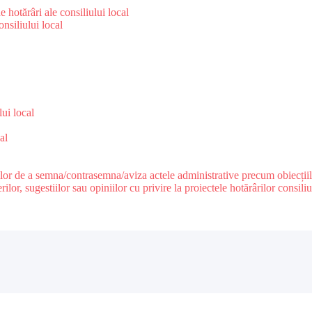
 hotărâri ale consiliului local
nsiliului local
e
lui local
al
ilor de a semna/contrasemna/aviza actele administrative precum obiecțiile c
r, sugestiilor sau opiniilor cu privire la proiectele hotărârilor consiliul