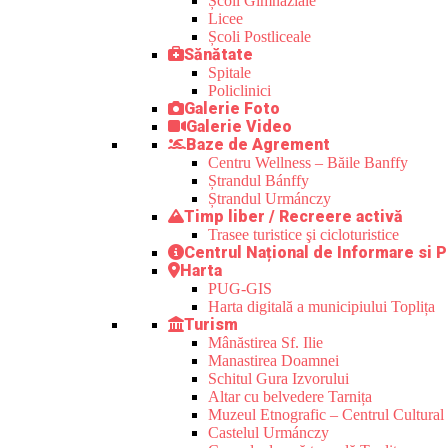
Școli Gimnaziale
Licee
Școli Postliceale
Sănătate
Spitale
Policlinici
Galerie Foto
Galerie Video
Baze de Agrement
Centru Wellness – Băile Banffy
Ștrandul Bánffy
Ștrandul Urmánczy
Timp liber / Recreere activă
Trasee turistice şi cicloturistice
Centrul Național de Informare si P
Harta
PUG-GIS
Harta digitală a municipiului Toplița
Turism
Mânăstirea Sf. Ilie
Manastirea Doamnei
Schitul Gura Izvorului
Altar cu belvedere Tarnița
Muzeul Etnografic – Centrul Cultural 
Castelul Urmánczy