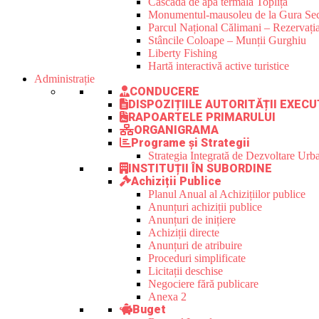
Cascada de apă termală Toplița
Monumentul-mausoleu de la Gura Sec
Parcul Național Călimani – Rezervația
Stâncile Coloape – Munții Gurghiu
Liberty Fishing
Hartă interactivă active turistice
Administrație
CONDUCERE
DISPOZIȚIILE AUTORITĂȚII EXECU
RAPOARTELE PRIMARULUI
ORGANIGRAMA
Programe și Strategii
Strategia Integrată de Dezvoltare Ur
INSTITUȚII ÎN SUBORDINE
Achiziții Publice
Planul Anual al Achizițiilor publice
Anunțuri achiziții publice
Anunțuri de inițiere
Achiziții directe
Anunțuri de atribuire
Proceduri simplificate
Licitații deschise
Negociere fără publicare
Anexa 2
Buget