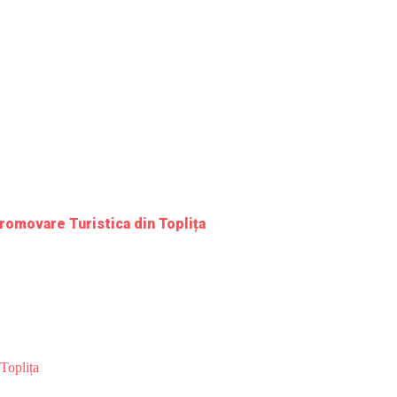
romovare Turistica din Toplița
Toplița