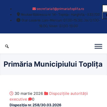
secretariat@primariatoplita.ro
Nicolae Bălcescu nr. 14 • Toplița • Harghita • 535700
Orar casierie: Luni-Miercuri: 07.00-15.30; Joi: 07.00-
18.00; Vineri: 07.00-13.00
Primăria Municipiului Toplița
30 martie 2026
Dispozițiile autorității
executive
0
Dispoziția nr. 258/30.03.2026